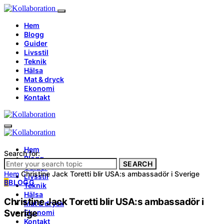
Hem
Blogg
Guider
Livsstil
Teknik
Hälsa
Mat & dryck
Ekonomi
Kontakt
Hem
Search for:
Blogg
SEARCH
Guider
Hem
Christine Jack Toretti blir USA:s ambassadör i Sverige
Livsstil
B
BLOGG
Teknik
Hälsa
Christine Jack Toretti blir USA:s ambassadör i
Mat & dryck
Sverige
Ekonomi
Kontakt