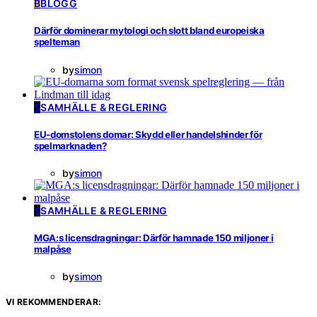
B
BLOGG
Därför dominerar mytologi och slott bland europeiska
spelteman
by
simon
S
SAMHÄLLE & REGLERING
EU-domstolens domar: Skydd eller handelshinder för
spelmarknaden?
by
simon
S
SAMHÄLLE & REGLERING
MGA:s licensdragningar: Därför hamnade 150 miljoner i
malpåse
by
simon
VI REKOMMENDERAR: