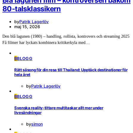
Blå lagunen film – kontroversen bakom
80-talsklassikern
by
Patrik Lagerlöv
maj 15, 2026
Den blå lagunen (1980) – handling, rollista, kontrovers och streaming 2025
Få filmer har lyckats kombinera kritikerkyla med…
B
BLOGG
Rätt säsong för din resa till Thailand: Upptäck destinationer för
hela året
by
Patrik Lagerlöv
B
BLOGG
Svenska reality-tittare multitaskar allt mer under
livesändningar
by
simon