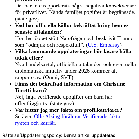
Det har inte rapporterats några negativa konsekvenser
för privatlivet. Kända familjeuppgifter är begränsade.
(state.gov)
Vad har officiella källor bekräftat kring hennes
senaste uttalanden?
Hon har öppet stött Natofrågan och beskrivit Trump
som ”ödmjuk och respektfull”. (
U.S. Embassy
)
Vilka kommande uppdateringar bör läsare hålla
utkik efter?
Nya handelsavtal, officiella uttalanden och eventuella
diplomatiska initiativ under 2026 kommer att
rapporteras. (Omni, SVT)
Finns det bekräftad information om Christine
Toretti barn?
Nej, inga verifierade uppgifter om barn har
offentliggjorts. (state.gov)
Var hittar jag mer fakta om profilkarriärer?
Se även
Olle Alsing föräldrar Verifierade fakta,
rykten och karriär
.
Rättelse/Uppdateringspolicy: Denna artikel uppdateras