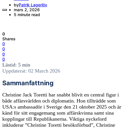
by
Patrik Lagerlöv
mars 2, 2026
5 minute read
0
Shares
0
0
0
0
Lästid: 5 min
Uppdaterat: 02 March 2026
Sammanfattning
Christine Jack Toretti har snabbt blivit en central figur i
både affärsvärlden och diplomatin. Hon tillträdde som
USA:s ambassadör i Sverige den 21 oktober 2025 och är
känd för sitt engagemang som affärskvinna samt sina
kopplingar till Republikanerna. Viktiga nyckelord
inkluderar ”Christine Toretti besöksförbud”, Christine