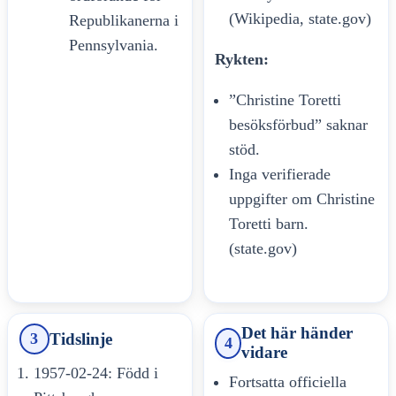
(Wikipedia, state.gov)
Republikanerna i
Pennsylvania.
Rykten:
”Christine Toretti
besöksförbud” saknar
stöd.
Inga verifierade
uppgifter om Christine
Toretti barn.
(state.gov)
Det här händer
Tidslinje
3
4
vidare
1957-02-24: Född i
Fortsatta officiella