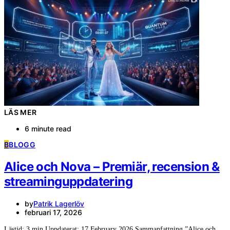
LÄS MER
6 minute read
B
BLOGG
Alice och Nova – Premiär, recension &
streaminguppdatering
by
Patrik Lagerlöv
februari 17, 2026
Lästid: 3 min Uppdaterat: 17 February 2026 Sammanfattning ”Alice och