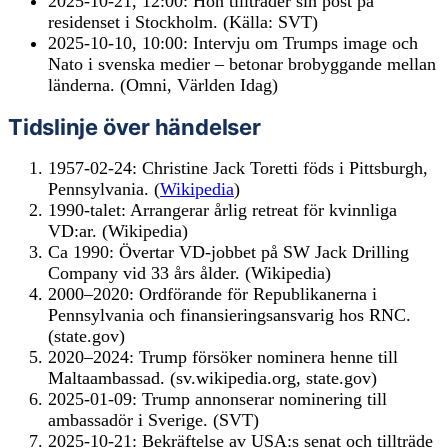
2025-10-21, 12:00
: Hon tillträder sin post på
residenset i Stockholm. (Källa: SVT)
2025-10-10, 10:00
: Intervju om Trumps image och
Nato i svenska medier – betonar brobyggande mellan
länderna. (Omni, Världen Idag)
Tidslinje över händelser
1957-02-24: Christine Jack Toretti föds i Pittsburgh,
Pennsylvania. (
Wikipedia
)
1990-talet: Arrangerar årlig retreat för kvinnliga
VD:ar. (Wikipedia)
Ca 1990: Övertar VD-jobbet på SW Jack Drilling
Company vid 33 års ålder. (Wikipedia)
2000–2020: Ordförande för Republikanerna i
Pennsylvania och finansieringsansvarig hos RNC.
(state.gov)
2020–2024: Trump försöker nominera henne till
Maltaambassad. (sv.wikipedia.org, state.gov)
2025-01-09: Trump annonserar nominering till
ambassadör i Sverige. (SVT)
2025-10-21: Bekräftelse av USA:s senat och tillträde