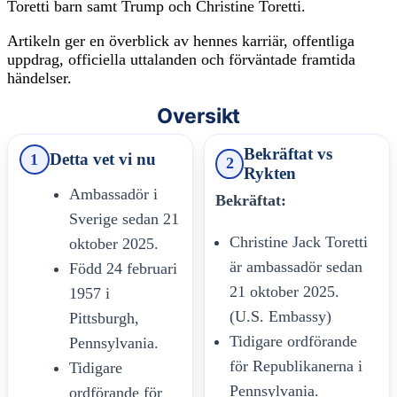
Toretti barn samt Trump och Christine Toretti.
Artikeln ger en överblick av hennes karriär, offentliga
uppdrag, officiella uttalanden och förväntade framtida
händelser.
Oversikt
Bekräftat vs
Detta vet vi nu
1
2
Rykten
Ambassadör i
Bekräftat:
Sverige sedan 21
Christine Jack Toretti
oktober 2025.
är ambassadör sedan
Född 24 februari
21 oktober 2025.
1957 i
(U.S. Embassy)
Pittsburgh,
Tidigare ordförande
Pennsylvania.
för Republikanerna i
Tidigare
Pennsylvania.
ordförande för