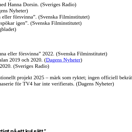
med Hanna Dorsin. (Sveriges Radio)
gens Nyheter)
ller försvinna”. (Svenska Filminstitutet)
pökar igen”. (Svenska Filminstitutet)
gbladet)
 eller försvinna” 2022. (Svenska Filminstitutet)
lan 2019 och 2020. (
Dagens Nyheter
)
2020. (Sveriges Radio)
tionellt projekt 2025 – märk som ryktet; ingen officiell bekr
aserie för TV4 har inte verifierats. (Dagens Nyheter)
igt på ett kul sätt.”