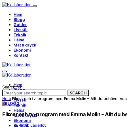
Hem
Blogg
Guider
Livsstil
Teknik
Hälsa
Mat & dryck
Ekonomi
Kontakt
Hem
Search for:
Blogg
SEARCH
Guider
Hem
Filmer och tv-program med Emma Molin – Allt du behöver vet
Livsstil
B
BLOGG
Teknik
Hälsa
Filmer och tv-program med Emma Molin – Allt du b
Mat & dryck
Ekonomi
by
Patrik Lagerlöv
Kontakt