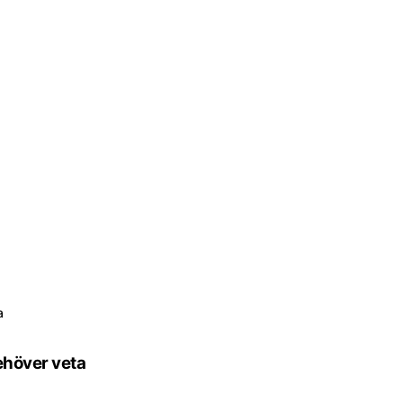
a
ehöver veta