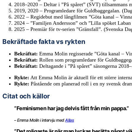
2018–2020 – Deltar i ”På spåret” (SVT) tillsammans 
2019, 2020 – Programledare för Guldbaggegalan. (Da
2022 – Regidebut med långfilmen ”Göta kanal – Vinna e
2024 – ”Familjen Andersson” och ”Lilla spöket Laban s
2025 – Premiär för tv-serien ”Gränsfall”. (Svenska Da
Bekräftade fakta vs rykten
Bekräftat:
Emma Molin regisserade ”Göta kanal – Vinna
Bekräftat:
Rollen som programledare för Guldbaggega
Bekräftat:
Deltagande i ”På spåret” säsongerna 2018–
Rykte:
Att Emma Molin är aktuell för ett större interna
Rykte:
Påstående om planerad roll i en ny svensk dram
Citat och källor
“Feminismen har jag delvis fått från min pappa.”
– Emma Molin i intervju med
Allas
“Det roligaste är när man lyckas berätta något vikt