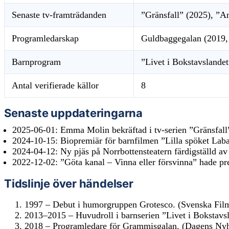
Senaste tv-framträdanden
”Gränsfall” (2025), ”A
Programledarskap
Guldbaggegalan (2019,
Barnprogram
”Livet i Bokstavslande
Antal verifierade källor
8
Senaste uppdateringarna
2025-06-01:
Emma Molin bekräftad i tv-serien ”Gränsfall
2024-10-15:
Biopremiär för barnfilmen ”Lilla spöket Laba
2024-04-12:
Ny pjäs på Norrbottensteatern färdigställd 
2022-12-02:
”Göta kanal – Vinna eller försvinna” hade pr
Tidslinje över händelser
1997 – Debut i humorgruppen Grotesco. (Svenska Filmi
2013–2015 – Huvudroll i barnserien ”Livet i Bokstavsl
2018 – Programledare för Grammisgalan. (Dagens Nyh