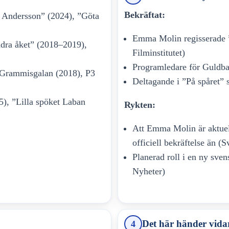
Bekräftat:
n Andersson” (2024), ”Göta
Emma Molin regisserade ”
ndra åket” (2018–2019),
Filminstitutet)
Programledare för Guldb
 Grammisgalan (2018), P3
Deltagande i ”På spåret”
), ”Lilla spöket Laban
Rykten:
Att Emma Molin är aktuell 
officiell bekräftelse än (
Planerad roll i en ny sven
Nyheter)
Det här händer vida
4