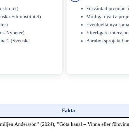
stitutet)
Förväntad premiär f
nska Filminstitutet)
Möjliga nya tv-proj
ter)
Eventuella nya sama
ns Nyheter)
Ytterligare intervju
nna”. (Svenska
Barnboksprojekt har 
Fakta
amiljen Andersson” (2024), ”Göta kanal – Vinna eller försvin