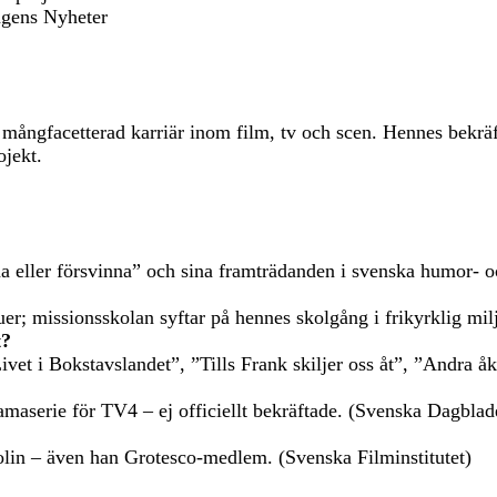
Dagens Nyheter
ångfacetterad karriär inom film, tv och scen. Hennes bekräf
jekt.
 eller försvinna” och sina framträdanden i svenska humor- oc
uer; missionsskolan syftar på hennes skolgång i frikyrklig milj
t?
et i Bokstavslandet”, ”Tills Frank skiljer oss åt”, ”Andra åk
ramaserie för TV4 – ej officiellt bekräftade. (Svenska Dagblad
lin – även han Grotesco-medlem. (Svenska Filminstitutet)