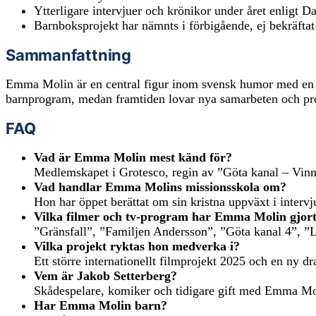
Ytterligare intervjuer och krönikor under året enligt 
Barnboksprojekt har nämnts i förbigående, ej bekräftat
Sammanfattning
Emma Molin är en central figur inom svensk humor med en m
barnprogram, medan framtiden lovar nya samarbeten och pro
FAQ
Vad är Emma Molin mest känd för?
Medlemskapet i Grotesco, regin av ”Göta kanal – Vinna
Vad handlar Emma Molins missionsskola om?
Hon har öppet berättat om sin kristna uppväxt i intervj
Vilka filmer och tv-program har Emma Molin gjor
”Gränsfall”, ”Familjen Andersson”, ”Göta kanal 4”, ”Liv
Vilka projekt ryktas hon medverka i?
Ett större internationellt filmprojekt 2025 och en ny d
Vem är Jakob Setterberg?
Skådespelare, komiker och tidigare gift med Emma Mo
Har Emma Molin barn?