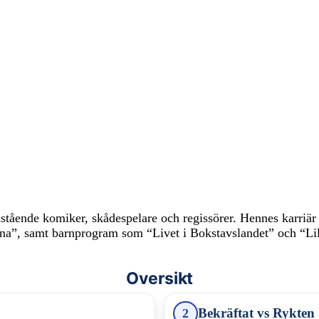
tående komiker, skådespelare och regissörer. Hennes karriär
na”, samt barnprogram som “Livet i Bokstavslandet” och “Lil
Oversikt
Bekräftat vs Rykten
2