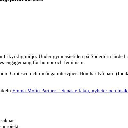
frikyrklig miljö. Under gymnasietiden på Södertörn lärde hon
nnes engagemang för humor och feminism.
 genom Grotesco och i många intervjuer. Hon har två barn (född
tikeln
Emma Molin Partner – Senaste fakta, nyheter och insik
 saknas
enprojekt