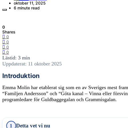
oktober 11, 2025
6 minute read
0
Shares
0
0
0
0
Lästid: 3 min
Uppdaterat: 11 oktober 2025
Introduktion
Emma Molin har etablerat sig som en av Sveriges mest frams
“Familjen Andersson” och “Göta kanal – Vinna eller försvin
programledare för Guldbaggegalan och Grammisgalan.
Detta vet vi nu
1