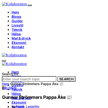
Hem
Blogg
Guider
Livsstil
Teknik
Hälsa
Mat & dryck
Ekonomi
Kontakt
Hem
Search for:
Blogg
SEARCH
Guider
Hem
Gunnar Strömmers Pappa Åke 📰
Livsstil
B
BLOGG
Teknik
Hälsa
Gunnar Strömmers Pappa Åke 📰
Mat & dryck
Ekonomi
by
Patrik Lagerlöv
Kontakt