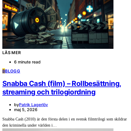
LÄS MER
6 minute read
B
BLOGG
Snabba Cash (film) – Rollbesättning,
streaming och trilogiordning
by
Patrik Lagerlöv
maj 5, 2026
Snabba Cash (2010) är den första delen i en svensk filmtrilogi som skildrar
den kriminella under världen i…