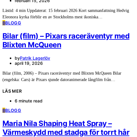
februari 15, 2026
Lästid: 4 min Uppdaterat: 15 februari 2026 Kort sammanfattning Hedvig
Eleonora kyrka förblir en av Stockholms mest ikoniska…
B
BLOGG
Bilar (film) – Pixars raceräventyr med
Blixten McQueen
by
Patrik Lagerlöv
april 19, 2026
Bilar (film, 2006) – Pixars raceräventyr med Blixten McQueen Bilar
(engelska: Cars) är Pixars sjunde datoranimerade långfilm från…
LÄS MER
6 minute read
B
BLOGG
Maria Nila Shaping Heat Spray –
Värmeskydd med stadga för torrt hår