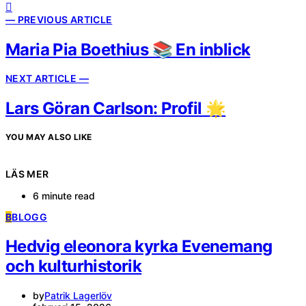
— PREVIOUS ARTICLE
Maria Pia Boethius 📚 En inblick
NEXT ARTICLE —
Lars Göran Carlson: Profil 🌟
YOU MAY ALSO LIKE
LÄS MER
6 minute read
B
BLOGG
Hedvig eleonora kyrka Evenemang
och kulturhistorik
by
Patrik Lagerlöv