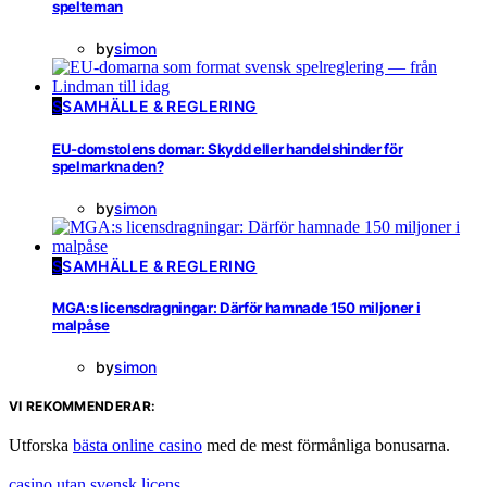
spelteman
by
simon
S
SAMHÄLLE & REGLERING
EU-domstolens domar: Skydd eller handelshinder för
spelmarknaden?
by
simon
S
SAMHÄLLE & REGLERING
MGA:s licensdragningar: Därför hamnade 150 miljoner i
malpåse
by
simon
VI REKOMMENDERAR:
Utforska
bästa online casino
med de mest förmånliga bonusarna.
casino utan svensk licens