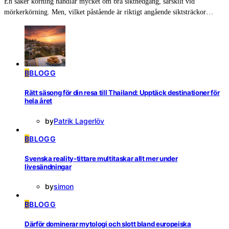
En säker körning handlar mycket om bra siktnedgång, särskilt vid
mörkerkörning. Men, vilket påstående är riktigt angående siktsträckor…
B
BLOGG
Rätt säsong för din resa till Thailand: Upptäck destinationer för
hela året
by
Patrik Lagerlöv
B
BLOGG
Svenska reality-tittare multitaskar allt mer under
livesändningar
by
simon
B
BLOGG
Därför dominerar mytologi och slott bland europeiska