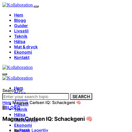
Hem
Blogg
Guider
Livsstil
Teknik
Hälsa
Mat & dryck
Ekonomi
Kontakt
Hem
Search for:
Blogg
SEARCH
Guider
Hem
Magnus Carlsen IQ: Schackgeni 🧠
Livsstil
B
BLOGG
Teknik
Hälsa
Magnus Carlsen IQ: Schackgeni 🧠
Mat & dryck
Ekonomi
by
Patrik Lagerlöv
Kontakt