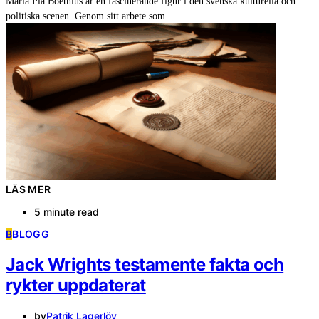
Maria Pia Boëthius är en fascinerande figur i den svenska kulturella och
politiska scenen. Genom sitt arbete som…
LÄS MER
5 minute read
B
BLOGG
Jack Wrights testamente fakta och
rykter uppdaterat
by
Patrik Lagerlöv