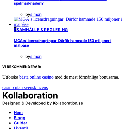
spelmarknaden?
by
simon
S
SAMHÄLLE & REGLERING
MGA:s licensdragningar: Därför hamnade 150 miljoner i
malpåse
by
simon
VI REKOMMENDERAR:
Utforska
bästa online casino
med de mest förmånliga bonusarna.
casino utan svensk licens
Kollaboration
Designed & Developed by Kollaboration.se
Hem
Blogg
Guider
Livsstil