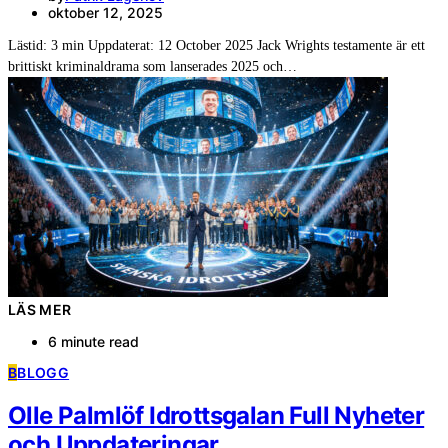
oktober 12, 2025
Lästid: 3 min Uppdaterat: 12 October 2025 Jack Wrights testamente är ett
brittiskt kriminaldrama som lanserades 2025 och…
LÄS MER
6 minute read
B
BLOGG
Olle Palmlöf Idrottsgalan Full Nyheter
och Uppdateringar