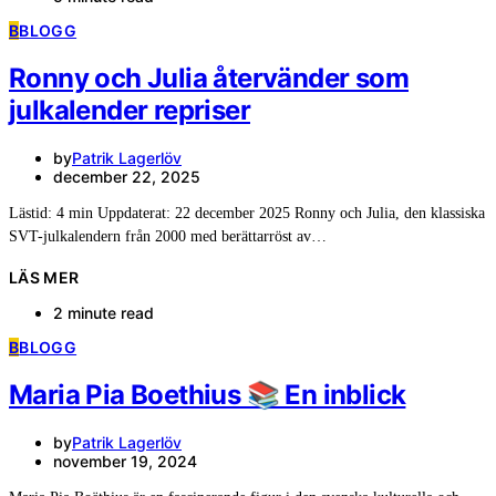
B
BLOGG
Ronny och Julia återvänder som
julkalender repriser
by
Patrik Lagerlöv
december 22, 2025
Lästid: 4 min Uppdaterat: 22 december 2025 Ronny och Julia, den klassiska
SVT-julkalendern från 2000 med berättarröst av…
LÄS MER
2 minute read
B
BLOGG
Maria Pia Boethius 📚 En inblick
by
Patrik Lagerlöv
november 19, 2024