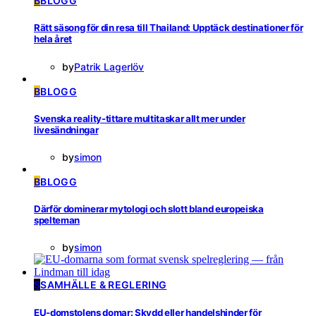
B
BLOGG
Rätt säsong för din resa till Thailand: Upptäck destinationer för
hela året
by
Patrik Lagerlöv
B
BLOGG
Svenska reality-tittare multitaskar allt mer under
livesändningar
by
simon
B
BLOGG
Därför dominerar mytologi och slott bland europeiska
spelteman
by
simon
S
SAMHÄLLE & REGLERING
EU-domstolens domar: Skydd eller handelshinder för