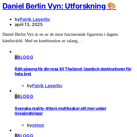
Daniel Berlin Vyn: Utforskning 🎨
by
Patrik Lagerlöv
april 13, 2025
Daniel Berlin Vyn är en av de mest fascinerande figurerna i dagens
kändisvärld. Med en kombination av talang,…
B
BLOGG
Rätt säsong för din resa till Thailand: Upptäck destinationer för
hela året
by
Patrik Lagerlöv
B
BLOGG
Svenska reality-tittare multitaskar allt mer under
livesändningar
by
simon
B
BLOGG