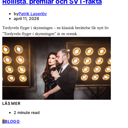
Rollista, premiär och SVT-fakta
by
Patrik Lagerlöv
april 11, 2026
Tordyveln flyger i skymningen – en klassisk berättelse får nytt liv
”Tordyveln flyger i skymningen” är en svensk…
LÄS MER
2 minute read
B
BLOGG