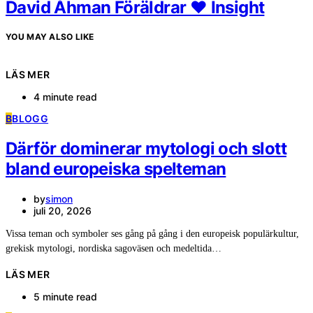
David Åhman Föräldrar ❤️ Insight
YOU MAY ALSO LIKE
LÄS MER
4 minute read
B
BLOGG
Därför dominerar mytologi och slott
bland europeiska spelteman
by
simon
juli 20, 2026
Vissa teman och symboler ses gång på gång i den europeisk populärkultur,
grekisk mytologi, nordiska sagoväsen och medeltida…
LÄS MER
5 minute read