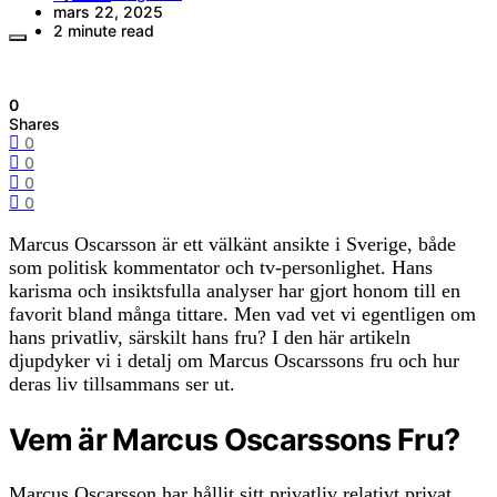
mars 22, 2025
2 minute read
0
Shares
0
0
0
0
Marcus Oscarsson är ett välkänt ansikte i Sverige, både
som politisk kommentator och tv-personlighet. Hans
karisma och insiktsfulla analyser har gjort honom till en
favorit bland många tittare. Men vad vet vi egentligen om
hans privatliv, särskilt hans fru? I den här artikeln
djupdyker vi i detalj om Marcus Oscarssons fru och hur
deras liv tillsammans ser ut.
Vem är Marcus Oscarssons Fru?
Marcus Oscarsson har hållit sitt privatliv relativt privat,