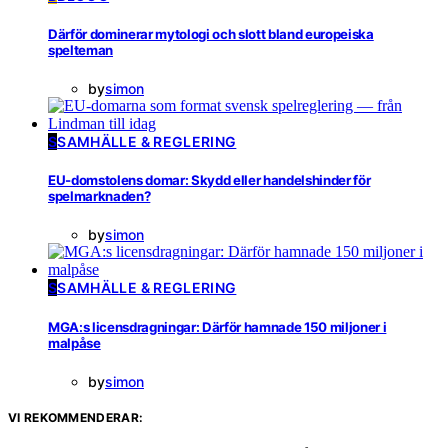
Därför dominerar mytologi och slott bland europeiska
spelteman
by
simon
S
SAMHÄLLE & REGLERING
EU-domstolens domar: Skydd eller handelshinder för
spelmarknaden?
by
simon
S
SAMHÄLLE & REGLERING
MGA:s licensdragningar: Därför hamnade 150 miljoner i
malpåse
by
simon
VI REKOMMENDERAR: