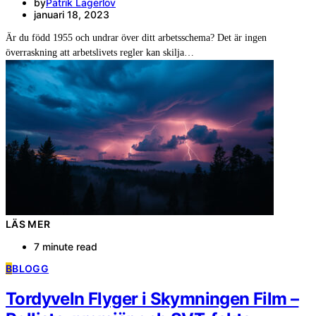
by
Patrik Lagerlöv
januari 18, 2023
Är du född 1955 och undrar över ditt arbetsschema? Det är ingen
överraskning att arbetslivets regler kan skilja…
LÄS MER
7 minute read
B
BLOGG
Tordyveln Flyger i Skymningen Film –