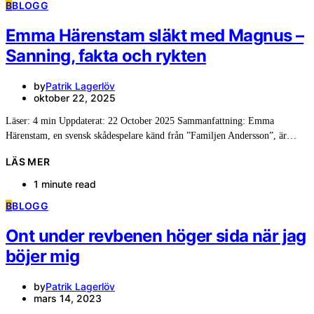
B
BLOGG
Emma Härenstam släkt med Magnus –
Sanning, fakta och rykten
by
Patrik Lagerlöv
oktober 22, 2025
Läser: 4 min Uppdaterat: 22 October 2025 Sammanfattning: Emma
Härenstam, en svensk skådespelare känd från ”Familjen Andersson”, är…
LÄS MER
1 minute read
B
BLOGG
Ont under revbenen höger sida när jag
böjer mig
by
Patrik Lagerlöv
mars 14, 2023