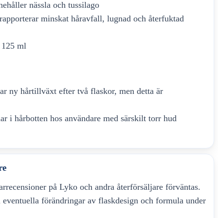
nehåller nässla och tussilago
apporterar minskat håravfall, lugnad och återfuktad
r 125 ml
r ny hårtillväxt efter två flaskor, men detta är
ar i hårbotten hos användare med särskilt torr hud
re
arrecensioner på Lyko och andra återförsäljare förväntas.
 eventuella förändringar av flaskdesign och formula under