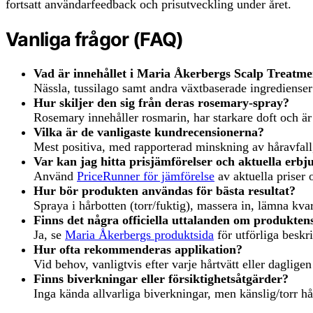
fortsatt användarfeedback och prisutveckling under året.
Vanliga frågor (FAQ)
Vad är innehållet i Maria Åkerbergs Scalp Treatme
Nässla, tussilago samt andra växtbaserade ingredienser
Hur skiljer den sig från deras rosemary-spray?
Rosemary innehåller rosmarin, har starkare doft och är
Vilka är de vanligaste kundrecensionerna?
Mest positiva, med rapporterad minskning av håravfall,
Var kan jag hitta prisjämförelser och aktuella erb
Använd
PriceRunner för jämförelse
av aktuella priser
Hur bör produkten användas för bästa resultat?
Spraya i hårbotten (torr/fuktig), massera in, lämna kv
Finns det några officiella uttalanden om produktens 
Ja, se
Maria Åkerbergs produktsida
för utförliga besk
Hur ofta rekommenderas applikation?
Vid behov, vanligtvis efter varje hårtvätt eller dagligen
Finns biverkningar eller försiktighetsåtgärder?
Inga kända allvarliga biverkningar, men känslig/torr hå