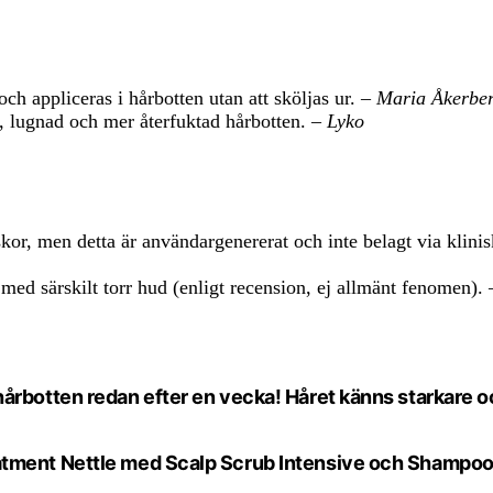
ch appliceras i hårbotten utan att sköljas ur. –
Maria Åkerberg
, lugnad och mer återfuktad hårbotten. –
Lyko
skor, men detta är användargenererat och inte belagt via klinis
med särskilt torr hud (enligt recension, ej allmänt fenomen).
rbotten redan efter en vecka! Håret känns starkare och
tment Nettle med Scalp Scrub Intensive och Shampoo Ne