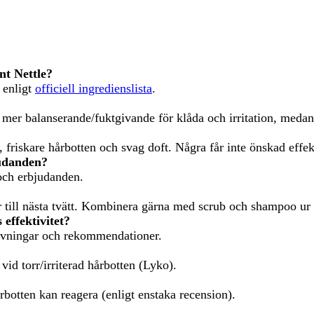
nt Nettle?
 enligt
officiell ingredienslista
.
 mer balanserande/fuktgivande för klåda och irritation, medan 
 friskare hårbotten och svag doft. Några får inte önskad effek
judanden?
 och erbjudanden.
ar till nästa tvätt. Kombinera gärna med scrub och shampoo ur
effektivitet?
rivningar och rekommendationer.
 vid torr/irriterad hårbotten (Lyko).
rbotten kan reagera (enligt enstaka recension).