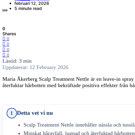
februari 12, 2026
5 minute read
0
Shares
0
0
0
0
Lästid: 3 min
Uppdaterat: 12 February 2026
Maria Åkerberg Scalp Treatment Nettle är en leave-in spray 
återfuktar hårbotten med bekräftade positiva effekter från bå
Detta vet vi nu
1
Scalp Treatment Nettle innehåller nässla och tussi
Minskat håravfall, lugnad och återfuktad hårbotten