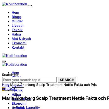
Hem
Blogg
Guider
Livsstil
Teknik
Hälsa
Mat & dryck
Ekonomi
Kontakt
Hem
Search for:
Blogg
SEARCH
Guider
Hem
Maria Åkerberg Scalp Treatment Nettle Fakta och Pris
Livsstil
B
BLOGG
Teknik
Hälsa
Maria Åkerberg Scalp Treatment Nettle Fakta och P
Mat & dryck
Ekonomi
by
Patrik Lagerlöv
Kontakt