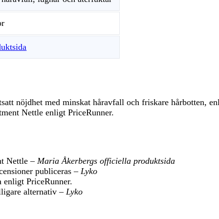
or
duktsida
tsatt nöjdhet med minskat håravfall och friskare hårbotten, en
atment Nettle enligt PriceRunner.
t Nettle –
Maria Åkerbergs officiella produktsida
ecensioner publiceras –
Lyko
a enligt PriceRunner.
ligare alternativ –
Lyko