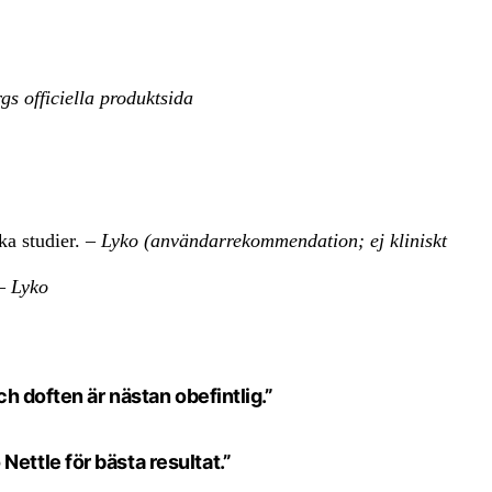
s officiella produktsida
ka studier. –
Lyko (användarrekommendation; ej kliniskt
 –
Lyko
 doften är nästan obefintlig.”
ttle för bästa resultat.”