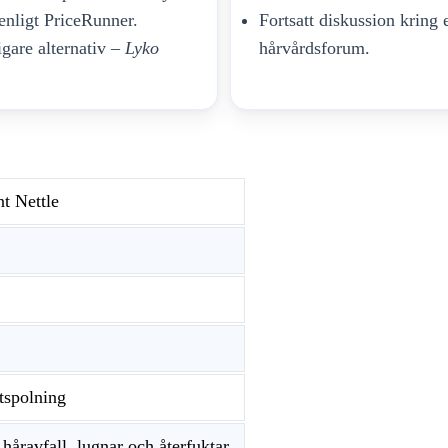
 enligt PriceRunner.
Fortsatt diskussion kring 
igare alternativ –
Lyko
hårvårdsforum.
t Nettle
utspolning
 håravfall, lugnar och återfuktar