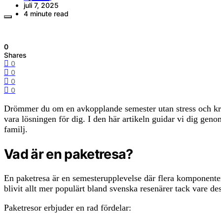
juli 7, 2025
4 minute read
0
Shares
0
0
0
0
Drömmer du om en avkopplande semester utan stress och krån
vara lösningen för dig. I den här artikeln guidar vi dig genom
familj.
Vad är en paketresa?
En paketresa är en semesterupplevelse där flera komponenter
blivit allt mer populärt bland svenska resenärer tack vare de
Paketresor erbjuder en rad fördelar: