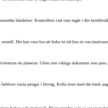
förutsedda händelser. Kontrollera vad som ingår i din hemförs
t resmål. Det kan vara bra att boka en tid hos en vaccinations
iviteterna du planerar. Glöm inte viktiga dokument som pass,
du behöver växla pengar i förväg. Kolla även med din bank an
senärers behov och önskemål. Några trender som vi ser inom br