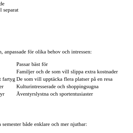
nde
l separat
n, anpassade för olika behov och intressen:
Passar bäst för
Familjer och de som vill slippa extra kostnader
t fartyg
De som vill upptäcka flera platser på en resa
er
Kulturintresserade och shoppingsugna
tyr
Äventyrslystna och sportentusiaster
n semester både enklare och mer njutbar: