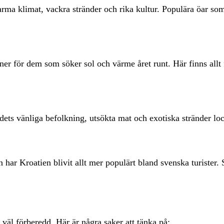
rma klimat, vackra stränder och rika kultur. Populära öar som
ner för dem som söker sol och värme året runt. Här finns allt
ndets vänliga befolkning, utsökta mat och exotiska stränder lo
en har Kroatien blivit allt mer populärt bland svenska turister
a väl förberedd. Här är några saker att tänka på: