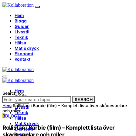
Hem
Blogg
Guider
Livsstil
Teknik
Hälsa
Mat & dryck
Ekonomi
Kontakt
Hem
Search for:
Blogg
SEARCH
Guider
Hem
Rollistan i Barbie (film) – Komplett lista över skådespelare
Livsstil
och roller
Teknik
B
BLOGG
Hälsa
Mat & dryck
Rollistan i Barbie (film) – Komplett lista över
Ekonomi
skådespelare och roller
Kontakt