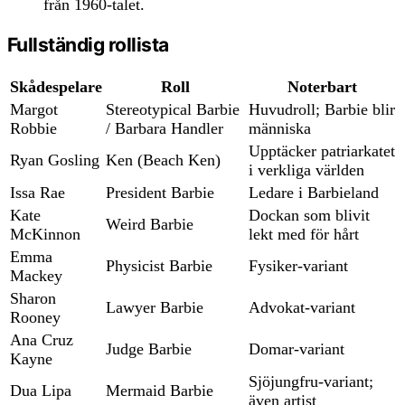
från 1960-talet.
Fullständig rollista
Skådespelare
Roll
Noterbart
Margot
Stereotypical Barbie
Huvudroll; Barbie blir
Robbie
/ Barbara Handler
människa
Upptäcker patriarkatet
Ryan Gosling
Ken (Beach Ken)
i verkliga världen
Issa Rae
President Barbie
Ledare i Barbieland
Kate
Dockan som blivit
Weird Barbie
McKinnon
lekt med för hårt
Emma
Physicist Barbie
Fysiker-variant
Mackey
Sharon
Lawyer Barbie
Advokat-variant
Rooney
Ana Cruz
Judge Barbie
Domar-variant
Kayne
Sjöjungfru-variant;
Dua Lipa
Mermaid Barbie
även artist