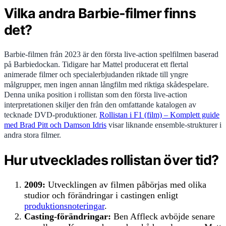
Vilka andra Barbie-filmer finns
det?
Barbie-filmen från 2023 är den första live-action spelfilmen baserad
på Barbiedockan. Tidigare har Mattel producerat ett flertal
animerade filmer och specialerbjudanden riktade till yngre
målgrupper, men ingen annan långfilm med riktiga skådespelare.
Denna unika position i rollistan som den första live-action
interpretationen skiljer den från den omfattande katalogen av
tecknade DVD-produktioner.
Rollistan i F1 (film) – Komplett guide
med Brad Pitt och Damson Idris
visar liknande ensemble-strukturer i
andra stora filmer.
Hur utvecklades rollistan över tid?
2009:
Utvecklingen av filmen påbörjas med olika
studior och förändringar i castingen enligt
produktionsnoteringar
.
Casting-förändringar:
Ben Affleck avböjde senare