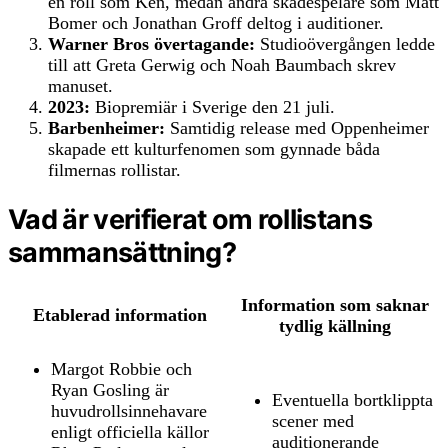
en roll som Ken, medan andra skådespelare som Matt
Bomer och Jonathan Groff deltog i auditioner.
Warner Bros övertagande:
Studioövergången ledde
till att Greta Gerwig och Noah Baumbach skrev
manuset.
2023:
Biopremiär i Sverige den 21 juli.
Barbenheimer:
Samtidig release med Oppenheimer
skapade ett kulturfenomen som gynnade båda
filmernas rollistar.
Vad är verifierat om rollistans
sammansättning?
Information som saknar
Etablerad information
tydlig källning
Margot Robbie och
Ryan Gosling är
Eventuella bortklippta
huvudrollsinnehavare
scener med
enligt officiella källor
auditionerande