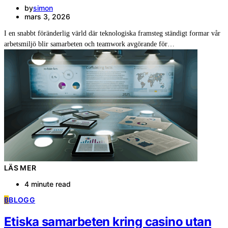
by
simon
mars 3, 2026
I en snabbt föränderlig värld där teknologiska framsteg ständigt formar vår
arbetsmiljö blir samarbeten och teamwork avgörande för…
LÄS MER
4 minute read
B
BLOGG
Etiska samarbeten kring casino utan