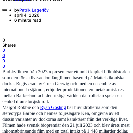
by
Patrik Lagerlöv
april 4, 2026
6 minute read
0
Shares
0
0
0
0
Barbie-filmen från 2023 representerar ett unikt kapitel i filmhistorien
som den första live-action långfilmen baserad på Mattels ikoniska
docka. Regisserad av Greta Gerwig och med en ensemble av
internationella stjärnor, erbjuder produktionen en metakomisk resa
mellan Barbieland och den riktiga världen där rollistan spelar en
central dramaturgisk roll.
Margot Robbie och
Ryan Gosling
bär huvudrollerna som den
stereotypa Barbie och hennes följeslagare Ken, omgivna av ett
dussin varianter av dockorna samt karaktärer från det verkliga livet.
Filmen hade svensk biopremiär den 21 juli 2023 och blev årets mest
inkomstbringande film med en total intäkt på 1,448 miljarder dollar.