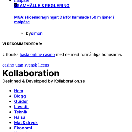
S
SAMHÄLLE & REGLERING
MGA:s licensdragningar: Därför hamnade 150 miljoner i
malpåse
by
simon
VI REKOMMENDERAR:
Utforska
bästa online casino
med de mest förmånliga bonusarna.
casino utan svensk licens
Kollaboration
Designed & Developed by Kollaboration.se
Hem
Blogg
Guider
Livsstil
Teknik
Hälsa
Mat & dryck
Ekonomi