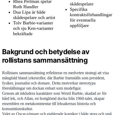
Rhea Perlman spelar
skådespelare
Ruth Handler
Specifika
Dua Lipa är både
kontraktsförhandlingar
skådespelare och artist
för eventuella
Tolv Barbie-varianter
uppföljare
och sju Ken-varianter
bekräftade
Bakgrund och betydelse av
rollistans sammansättning
Rollistans sammansättning reflekterar en medveten strategi att visa
mångfald bland yrkesroller, där Barbie framställs som president,
fysiker, journalist och domare. Detta motverkar stereotypa
föreställningar om dockan enbart som modefigur.
Genom att inkludera karaktärer som Weird Barbie, skadad av för
hård lek, och Allan, en bortglömd docka från 1960-talet, skapar
ensemblen en metakommentar till leksakernas historia och
konsumtionskultur.
Valet av Oscar-vinnare och etablerade komiker i både stora och små