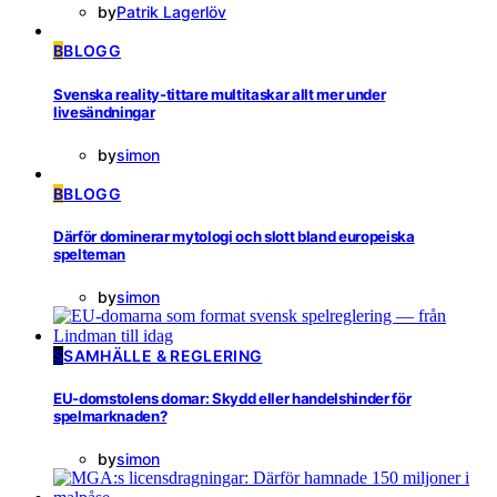
by
Patrik Lagerlöv
B
BLOGG
Svenska reality-tittare multitaskar allt mer under
livesändningar
by
simon
B
BLOGG
Därför dominerar mytologi och slott bland europeiska
spelteman
by
simon
S
SAMHÄLLE & REGLERING
EU-domstolens domar: Skydd eller handelshinder för
spelmarknaden?
by
simon