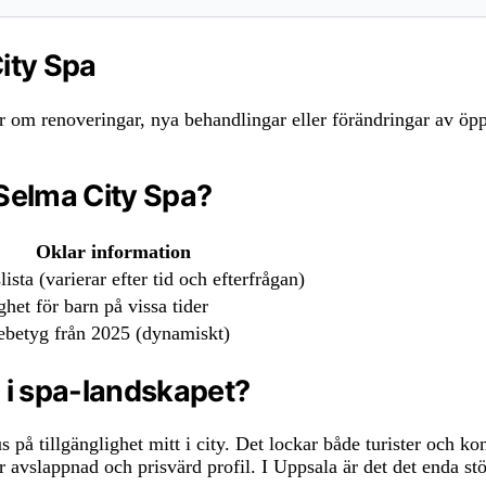
ity Spa
ter om renoveringar, nya behandlingar eller förändringar av öppe
 Selma City Spa?
Oklar information
lista (varierar efter tid och efterfrågan)
ghet för barn på vissa tider
ebetyg från 2025 (dynamiskt)
a i spa-landskapet?
 på tillgänglighet mitt i city. Det lockar både turister och 
lappnad och prisvärd profil. I Uppsala är det det enda större c