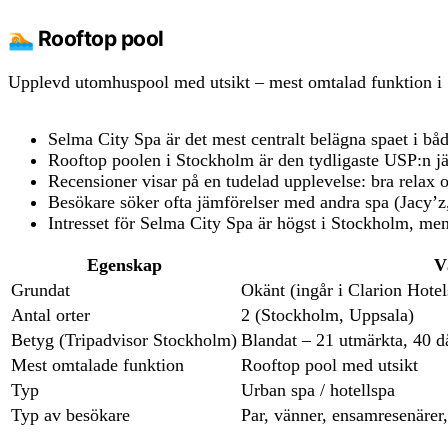
🏊 Rooftop pool
Upplevd utomhuspool med utsikt – mest omtalad funktion i
Selma City Spa är det mest centralt belägna spaet i bå
Rooftop poolen i Stockholm är den tydligaste USP:n j
Recensioner visar på en tudelad upplevelse: bra relax o
Besökare söker ofta jämförelser med andra spa (Jacy’z
Intresset för Selma City Spa är högst i Stockholm, me
Egenskap
V
Grundat
Okänt (ingår i Clarion Hotel
Antal orter
2 (Stockholm, Uppsala)
Betyg (Tripadvisor Stockholm)
Blandat – 21 utmärkta, 40 då
Mest omtalade funktion
Rooftop pool med utsikt
Typ
Urban spa / hotellspa
Typ av besökare
Par, vänner, ensamresenärer