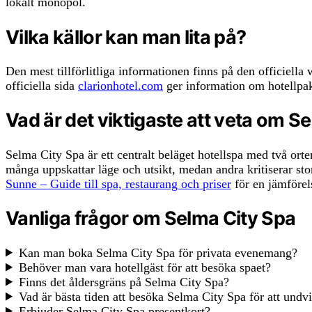
lokalt monopol.
Vilka källor kan man lita på?
Den mest tillförlitliga informationen finns på den officiell
officiella sida
clarionhotel.com
ger information om hotellpak
Vad är det viktigaste att veta om S
Selma City Spa är ett centralt beläget hotellspa med två or
många uppskattar läge och utsikt, medan andra kritiserar stor
Sunne – Guide till spa, restaurang och priser
för en jämförel
Vanliga frågor om Selma City Spa
Kan man boka Selma City Spa för privata evenemang?
Behöver man vara hotellgäst för att besöka spaet?
Finns det åldersgräns på Selma City Spa?
Vad är bästa tiden att besöka Selma City Spa för att undvi
Erbjuder Selma City Spa presentkort?