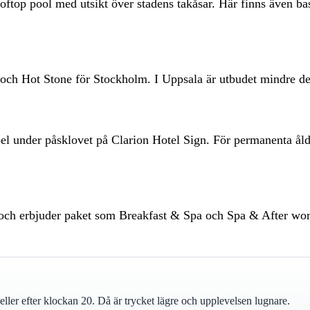
p pool med utsikt över stadens takåsar. Här finns även bastu
h Hot Stone för Stockholm. I Uppsala är utbudet mindre detalj
pel under påsklovet på Clarion Hotel Sign. För permanenta ål
och erbjuder paket som Breakfast & Spa och Spa & After work.
ler efter klockan 20. Då är trycket lägre och upplevelsen lugnare.