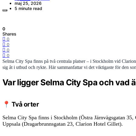
maj 25, 2026
5 minute read
0
Shares
0
0
0
0
Selma City Spa finns på två centrala platser – i Stockholm vid Clario
sig åt i utbud och rykte. Här sammanfattar vi det viktigaste för den so
Var ligger Selma City Spa och vad ä
📍 Två orter
Selma City Spa finns i Stockholm (Östra Järnvägsgatan 35, 
Uppsala (Dragarbrunnsgatan 23, Clarion Hotel Gillet).