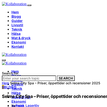
Hem
Blogg
Guider
Livsstil
Teknik
Hälsa
Mat & dryck
Ekonomi
Kontakt
Hem
Search for:
Blogg
SEARCH
Guider
Hem
Selma City Spa – Priser, öppettider och recensioner 2025
Livsstil
B
BLOGG
Teknik
Hälsa
Selma City Spa – Priser, öppettider och recensione
Mat & dryck
Ekonomi
by
Patrik Lagerlöv
Kontakt