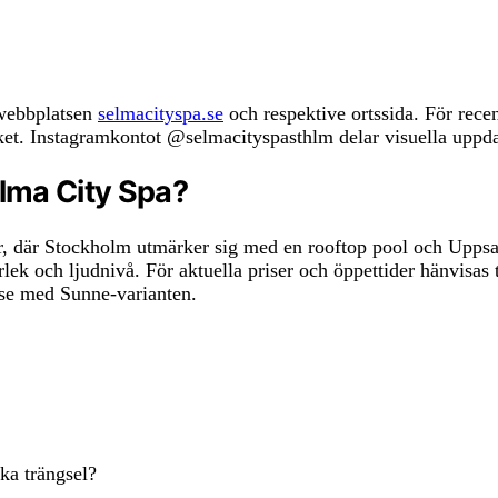
a webbplatsen
selmacityspa.se
och respektive ortssida. För rece
et. Instagramkontot @selmacityspasthlm delar visuella uppda
elma City Spa?
ter, där Stockholm utmärker sig med en rooftop pool och Upps
lek och ljudnivå. För aktuella priser och öppettider hänvisas 
se med Sunne-varianten.
ka trängsel?