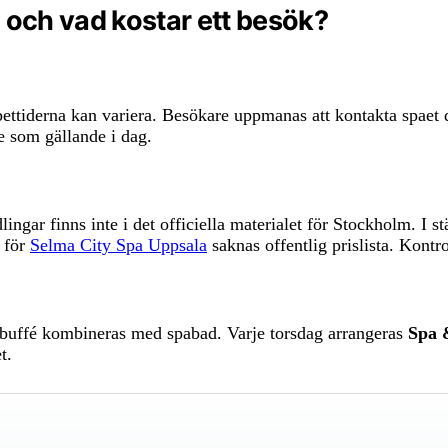
a och vad kostar ett besök?
ettiderna kan variera. Besökare uppmanas att kontakta spaet di
e som gällande i dag.
dlingar finns inte i det officiella materialet för Stockholm. 
 för
Selma City Spa Uppsala
saknas offentlig prislista. Kontr
tbuffé kombineras med spabad. Varje torsdag arrangeras
Spa 
t.