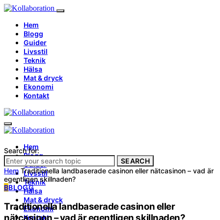
Hem
Blogg
Guider
Livsstil
Teknik
Hälsa
Mat & dryck
Ekonomi
Kontakt
Hem
Search for:
Blogg
SEARCH
Guider
Hem
Traditionella landbaserade casinon eller nätcasinon – vad är
Livsstil
egentligen skillnaden?
Teknik
B
BLOGG
Hälsa
Mat & dryck
Traditionella landbaserade casinon eller
Ekonomi
nätcasinon – vad är egentligen skillnaden?
Kontakt