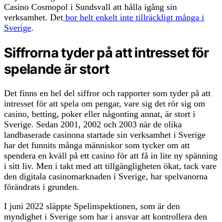
Casino Cosmopol i Sundsvall att hålla igång sin
verksamhet. Det
bor helt enkelt inte tillräckligt många i
Sverige
.
Siffrorna tyder på att intresset för
spelande är stort
Det finns en hel del siffror och rapporter som tyder på att
intresset för att spela om pengar, vare sig det rör sig om
casino, betting, poker eller någonting annat, är stort i
Sverige. Sedan 2001, 2002 och 2003 när de olika
landbaserade casinona startade sin verksamhet i Sverige
har det funnits många människor som tycker om att
spendera en kväll på ett casino för att få in lite ny spänning
i sitt liv. Men i takt med att tillgängligheten ökat, tack vare
den digitala casinomarknaden i Sverige, har spelvanorna
förändrats i grunden.
I juni 2022 släppte Spelinspektionen, som är den
myndighet i Sverige som har i ansvar att kontrollera den