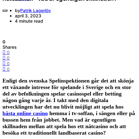
by
Patrik Lagerlöv
april 3, 2023
4 minute read
0
Shares
0
0
0
0
Enligt den svenska Spelinspektionen går det att skönja
ett växande intresse för spelande i Sverige och en stor
del av befolkningen spelar casinospel eller betting
någon gång varje år. I takt med den digitala
utvecklingen har det nu blivit möjligt att spela hos
bästa online casino
hemma i tv-soffan, i sängen eller på
bussen hem från jobbet. Men vad är egentligen
skillnaden mellan att spela hos ett nätcasino och att
besöka ett traditionellt landbaserat casino?