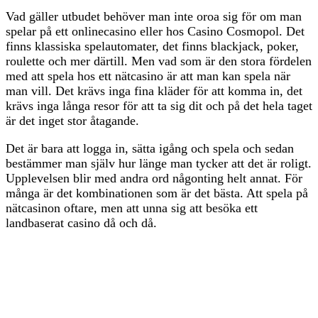
Vad gäller utbudet behöver man inte oroa sig för om man
spelar på ett onlinecasino eller hos Casino Cosmopol. Det
finns klassiska spelautomater, det finns blackjack, poker,
roulette och mer därtill. Men vad som är den stora fördelen
med att spela hos ett nätcasino är att man kan spela när
man vill. Det krävs inga fina kläder för att komma in, det
krävs inga långa resor för att ta sig dit och på det hela taget
är det inget stor åtagande.
Det är bara att logga in, sätta igång och spela och sedan
bestämmer man själv hur länge man tycker att det är roligt.
Upplevelsen blir med andra ord någonting helt annat. För
många är det kombinationen som är det bästa. Att spela på
nätcasinon oftare, men att unna sig att besöka ett
landbaserat casino då och då.