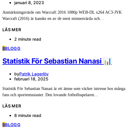
januari 8, 2023
Anmärkningsvärde om Warcraft 2016 1080p WEB-DL x264 AC3-JYK
Warcraft (2016) är kanske en av de mest minnesvärda och…
LÄS MER
2 minute read
B
BLOGG
Statistik För Sebastian Nanasi 📊
by
Patrik Lagerlöv
februari 18, 2025
Statistik För Sebastian Nanasi är ett ämne som väcker intresse hos många
fans och sportentusiaster. Den lovande fotbollsspelaren…
LÄS MER
8 minute read
B
BLOGG