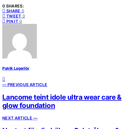
0 SHARES:
SHARE
0
TWEET
0
PIN IT
0
Patrik Lagerlöv
— PREVIOUS ARTICLE
Lancome teint idole ultra wear care &
glow foundation
NEXT ARTICLE —