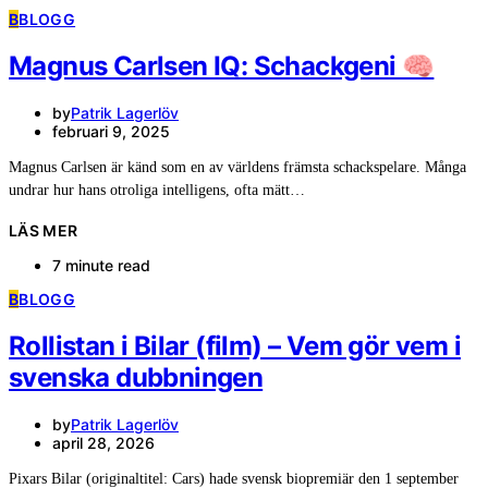
B
BLOGG
Magnus Carlsen IQ: Schackgeni 🧠
by
Patrik Lagerlöv
februari 9, 2025
Magnus Carlsen är känd som en av världens främsta schackspelare. Många
undrar hur hans otroliga intelligens, ofta mätt…
LÄS MER
7 minute read
B
BLOGG
Rollistan i Bilar (film) – Vem gör vem i
svenska dubbningen
by
Patrik Lagerlöv
april 28, 2026
Pixars Bilar (originaltitel: Cars) hade svensk biopremiär den 1 september