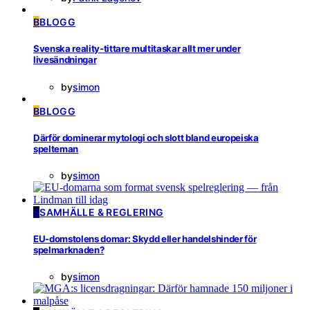
B
BLOGG
Svenska reality-tittare multitaskar allt mer under
livesändningar
by
simon
B
BLOGG
Därför dominerar mytologi och slott bland europeiska
spelteman
by
simon
S
SAMHÄLLE & REGLERING
EU-domstolens domar: Skydd eller handelshinder för
spelmarknaden?
by
simon