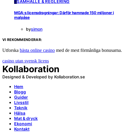
S
SAMHÄLLE & REGLERING
MGA:s licensdragningar: Därför hamnade 150 miljoner i
malpåse
by
simon
VI REKOMMENDERAR:
Utforska
bästa online casino
med de mest förmånliga bonusarna.
casino utan svensk licens
Kollaboration
Designed & Developed by Kollaboration.se
Hem
Blogg
Guider
Livsstil
Teknik
Hälsa
Mat & dryck
Ekonomi
Kontakt