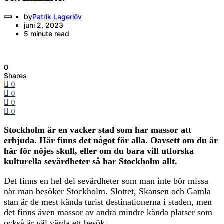
by
Patrik Lagerlöv
juni 2, 2023
5 minute read
0
Shares
0
0
0
0
Stockholm är en vacker stad som har massor att
erbjuda. Här finns det något för alla. Oavsett om du är
här för nöjes skull, eller om du bara vill utforska
kulturella sevärdheter så har Stockholm allt.
Det finns en hel del sevärdheter som man inte bör missa
när man besöker Stockholm. Slottet, Skansen och Gamla
stan är de mest kända turist destinationerna i staden, men
det finns även massor av andra mindre kända platser som
också är väl värda ett besök.