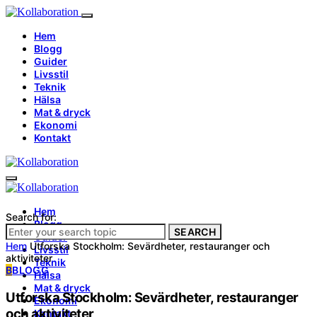
Hem
Blogg
Guider
Livsstil
Teknik
Hälsa
Mat & dryck
Ekonomi
Kontakt
Hem
Search for:
Blogg
SEARCH
Guider
Hem
Utforska Stockholm: Sevärdheter, restauranger och
Livsstil
aktiviteter
Teknik
B
BLOGG
Hälsa
Mat & dryck
Utforska Stockholm: Sevärdheter, restauranger
Ekonomi
och aktiviteter
Kontakt