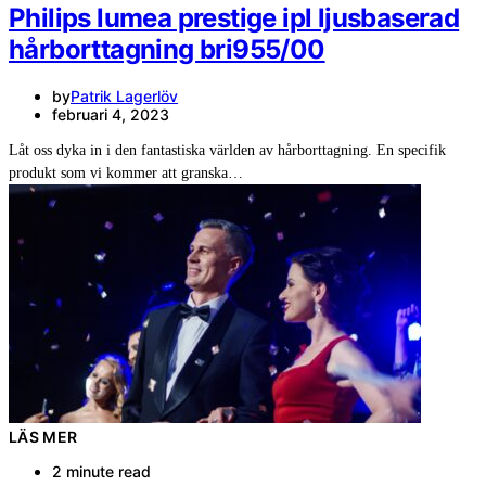
Philips lumea prestige ipl ljusbaserad
hårborttagning bri955/00
by
Patrik Lagerlöv
februari 4, 2023
Låt oss dyka in i den fantastiska världen av hårborttagning. En specifik
produkt som vi kommer att granska…
LÄS MER
2 minute read