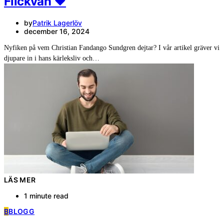
Flickvän ❤️
by
Patrik Lagerlöv
december 16, 2024
Nyfiken på vem Christian Fandango Sundgren dejtar? I vår artikel gräver vi
djupare in i hans kärleksliv och…
LÄS MER
1 minute read
B
BLOGG