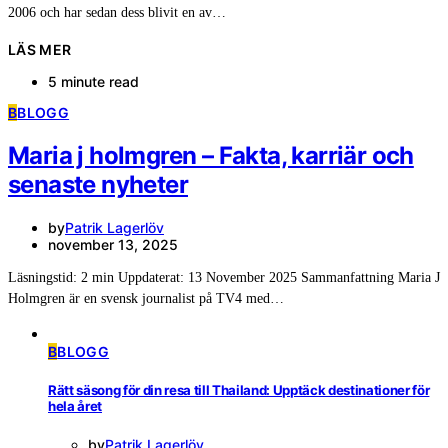
2006 och har sedan dess blivit en av…
LÄS MER
5 minute read
B
BLOGG
Maria j holmgren – Fakta, karriär och
senaste nyheter
by
Patrik Lagerlöv
november 13, 2025
Läsningstid: 2 min Uppdaterat: 13 November 2025 Sammanfattning Maria J
Holmgren är en svensk journalist på TV4 med…
B
BLOGG
Rätt säsong för din resa till Thailand: Upptäck destinationer för
hela året
by
Patrik Lagerlöv