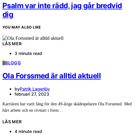
Psalm var inte rädd, jag går bredvid
dig
YOU MAY ALSO LIKE
LÄS MER
3 minute read
B
BLOGG
Ola Forssmed är alltid aktuell
by
Patrik Lagerlöv
februari 27, 2023
Karriären har varit lång för den 49-årige skådespelaren Ola Forssmed. Med
hårt arbete och en rivstart i form…
LÄS MER
4 minute read