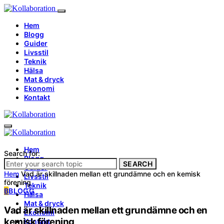
Hem
Blogg
Guider
Livsstil
Teknik
Hälsa
Mat & dryck
Ekonomi
Kontakt
Hem
Search for:
Blogg
SEARCH
Guider
Hem
Vad är skillnaden mellan ett grundämne och en kemisk
Livsstil
förening
Teknik
B
BLOGG
Hälsa
Mat & dryck
Vad är skillnaden mellan ett grundämne och en
Ekonomi
kemisk förening
Kontakt