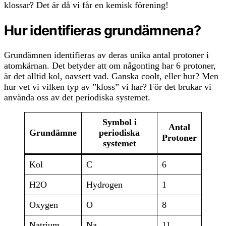
klossar? Det är då vi får en kemisk förening!
Hur identifieras grundämnena?
Grundämnen identifieras av deras unika antal protoner i
atomkärnan. Det betyder att om någonting har 6 protoner,
är det alltid kol, oavsett vad. Ganska coolt, eller hur? Men
hur vet vi vilken typ av ”kloss” vi har? För det brukar vi
använda oss av det periodiska systemet.
Symbol i
Antal
Grundämne
periodiska
Protoner
systemet
Kol
C
6
H2O
Hydrogen
1
Oxygen
O
8
Natrium
Na
11