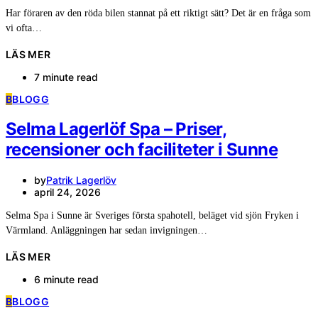
Har föraren av den röda bilen stannat på ett riktigt sätt? Det är en fråga som
vi ofta…
LÄS MER
7 minute read
B
BLOGG
Selma Lagerlöf Spa – Priser,
recensioner och faciliteter i Sunne
by
Patrik Lagerlöv
april 24, 2026
Selma Spa i Sunne är Sveriges första spahotell, beläget vid sjön Fryken i
Värmland. Anläggningen har sedan invigningen…
LÄS MER
6 minute read
B
BLOGG