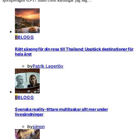
sjörupsvägen 63-17 main coon kattungar jag såg…
B
BLOGG
Rätt säsong för din resa till Thailand: Upptäck destinationer för
hela året
by
Patrik Lagerlöv
B
BLOGG
Svenska reality-tittare multitaskar allt mer under
livesändningar
by
simon