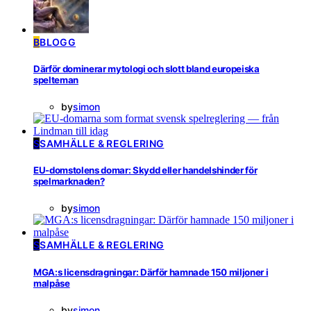
B
BLOGG
Därför dominerar mytologi och slott bland europeiska
spelteman
by
simon
S
SAMHÄLLE & REGLERING
EU-domstolens domar: Skydd eller handelshinder för
spelmarknaden?
by
simon
S
SAMHÄLLE & REGLERING
MGA:s licensdragningar: Därför hamnade 150 miljoner i
malpåse
by
simon