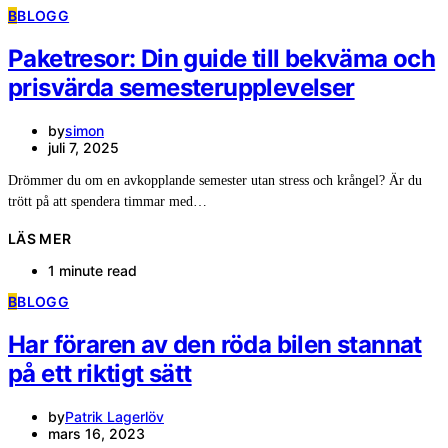
B
BLOGG
Paketresor: Din guide till bekväma och
prisvärda semesterupplevelser
by
simon
juli 7, 2025
Drömmer du om en avkopplande semester utan stress och krångel? Är du
trött på att spendera timmar med…
LÄS MER
1 minute read
B
BLOGG
Har föraren av den röda bilen stannat
på ett riktigt sätt
by
Patrik Lagerlöv
mars 16, 2023