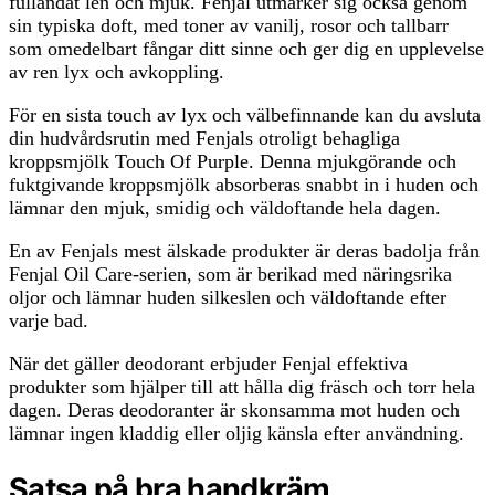
fulländat len och mjuk. Fenjal utmärker sig också genom
sin typiska doft, med toner av vanilj, rosor och tallbarr
som omedelbart fångar ditt sinne och ger dig en upplevelse
av ren lyx och avkoppling.
För en sista touch av lyx och välbefinnande kan du avsluta
din hudvårdsrutin med Fenjals otroligt behagliga
kroppsmjölk Touch Of Purple. Denna mjukgörande och
fuktgivande kroppsmjölk absorberas snabbt in i huden och
lämnar den mjuk, smidig och väldoftande hela dagen.
En av Fenjals mest älskade produkter är deras badolja från
Fenjal Oil Care-serien, som är berikad med näringsrika
oljor och lämnar huden silkeslen och väldoftande efter
varje bad.
När det gäller deodorant erbjuder Fenjal effektiva
produkter som hjälper till att hålla dig fräsch och torr hela
dagen. Deras deodoranter är skonsamma mot huden och
lämnar ingen kladdig eller oljig känsla efter användning.
Satsa på bra handkräm