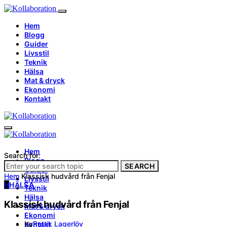
Hem
Blogg
Guider
Livsstil
Teknik
Hälsa
Mat & dryck
Ekonomi
Kontakt
Hem
Search for:
Blogg
SEARCH
Guider
Hem
Klassisk hudvård från Fenjal
Livsstil
H
HÄLSA
Teknik
Hälsa
Klassisk hudvård från Fenjal
Mat & dryck
Ekonomi
by
Patrik Lagerlöv
Kontakt