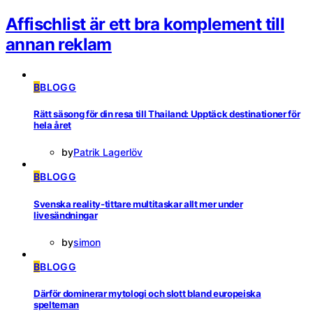
Affischlist är ett bra komplement till
annan reklam
B
BLOGG
Rätt säsong för din resa till Thailand: Upptäck destinationer för
hela året
by
Patrik Lagerlöv
B
BLOGG
Svenska reality-tittare multitaskar allt mer under
livesändningar
by
simon
B
BLOGG
Därför dominerar mytologi och slott bland europeiska
spelteman