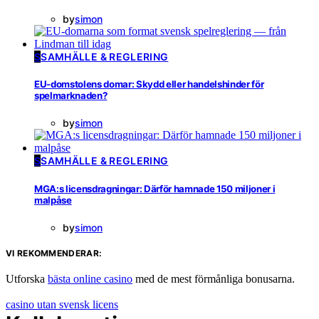
by
simon
S
SAMHÄLLE & REGLERING
EU-domstolens domar: Skydd eller handelshinder för
spelmarknaden?
by
simon
S
SAMHÄLLE & REGLERING
MGA:s licensdragningar: Därför hamnade 150 miljoner i
malpåse
by
simon
VI REKOMMENDERAR:
Utforska
bästa online casino
med de mest förmånliga bonusarna.
casino utan svensk licens