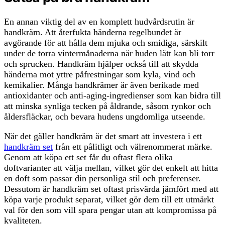
En annan viktig del av en komplett hudvårdsrutin är
handkräm. Att återfukta händerna regelbundet är
avgörande för att hålla dem mjuka och smidiga, särskilt
under de torra vintermånaderna när huden lätt kan bli torr
och sprucken. Handkräm hjälper också till att skydda
händerna mot yttre påfrestningar som kyla, vind och
kemikalier. Många handkrämer är även berikade med
antioxidanter och anti-aging-ingredienser som kan bidra till
att minska synliga tecken på åldrande, såsom rynkor och
åldersfläckar, och bevara hudens ungdomliga utseende.
När det gäller handkräm är det smart att investera i ett
handkräm set
från ett pålitligt och välrenommerat märke.
Genom att köpa ett set får du oftast flera olika
doftvarianter att välja mellan, vilket gör det enkelt att hitta
en doft som passar din personliga stil och preferenser.
Dessutom är handkräm set oftast prisvärda jämfört med att
köpa varje produkt separat, vilket gör dem till ett utmärkt
val för den som vill spara pengar utan att kompromissa på
kvaliteten.