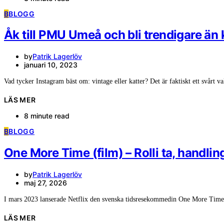
B
BLOGG
Åk till PMU Umeå och bli trendigare än
by
Patrik Lagerlöv
januari 10, 2023
Vad tycker Instagram bäst om: vintage eller katter? Det är faktiskt ett svårt 
LÄS MER
8 minute read
B
BLOGG
One More Time (film) – Rolli ta, handlin
by
Patrik Lagerlöv
maj 27, 2026
I mars 2023 lanserade Netflix den svenska tidsresekommedin One More Tim
LÄS MER