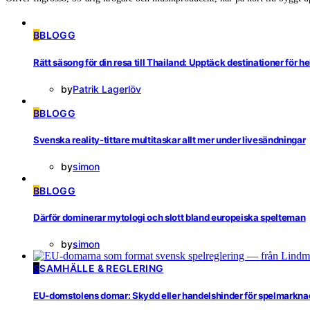
B
BLOGG
Rätt säsong för din resa till Thailand: Upptäck destinationer för he
by
Patrik Lagerlöv
B
BLOGG
Svenska reality-tittare multitaskar allt mer under livesändningar
by
simon
B
BLOGG
Därför dominerar mytologi och slott bland europeiska spelteman
by
simon
S
SAMHÄLLE & REGLERING
EU-domstolens domar: Skydd eller handelshinder för spelmarkn