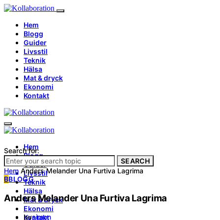
Hem
Blogg
Guider
Livsstil
Teknik
Hälsa
Mat & dryck
Ekonomi
Kontakt
Hem
Search for:
Blogg
SEARCH
Guider
Hem
Anders Melander Una Furtiva Lagrima
Livsstil
B
BLOGG
Teknik
Hälsa
Anders Melander Una Furtiva Lagrima
Mat & dryck
Ekonomi
by
simon
Kontakt