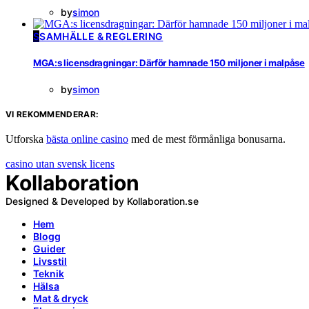
by
simon
S
SAMHÄLLE & REGLERING
MGA:s licensdragningar: Därför hamnade 150 miljoner i malpåse
by
simon
VI REKOMMENDERAR:
Utforska
bästa online casino
med de mest förmånliga bonusarna.
casino utan svensk licens
Kollaboration
Designed & Developed by Kollaboration.se
Hem
Blogg
Guider
Livsstil
Teknik
Hälsa
Mat & dryck