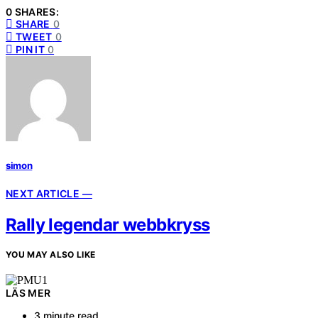
0 SHARES:
SHARE
0
TWEET
0
PIN IT
0
simon
NEXT ARTICLE —
Rally legendar webbkryss
YOU MAY ALSO LIKE
LÄS MER
3 minute read