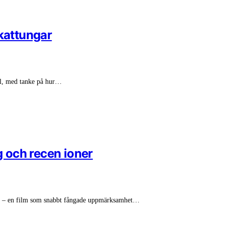
 kattungar
val, med tanke på hur…
g och recen ioner
e – en film som snabbt fångade uppmärksamhet…