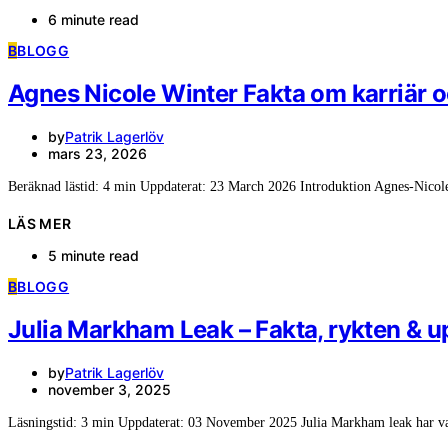
6 minute read
B
BLOGG
Agnes Nicole Winter Fakta om karriär o
by
Patrik Lagerlöv
mars 23, 2026
Beräknad lästid: 4 min Uppdaterat: 23 March 2026 Introduktion Agnes-Nicol
LÄS MER
5 minute read
B
BLOGG
Julia Markham Leak – Fakta, rykten & 
by
Patrik Lagerlöv
november 3, 2025
Läsningstid: 3 min Uppdaterat: 03 November 2025 Julia Markham leak har va