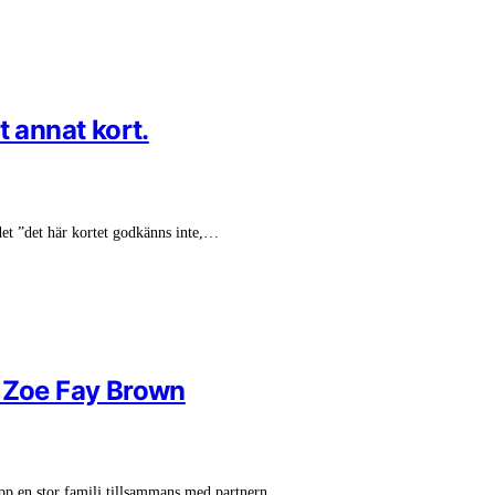
t annat kort.
det ”det här kortet godkänns inte,…
h Zoe Fay Brown
upp en stor familj tillsammans med partnern…