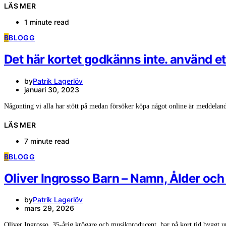
LÄS MER
1 minute read
B
BLOGG
Det här kortet godkänns inte. använd et
by
Patrik Lagerlöv
januari 30, 2023
Någonting vi alla har stött på medan försöker köpa något online är meddelan
LÄS MER
7 minute read
B
BLOGG
Oliver Ingrosso Barn – Namn, Ålder oc
by
Patrik Lagerlöv
mars 29, 2026
Oliver Ingrosso, 35-årig krögare och musikproducent, har på kort tid byggt 