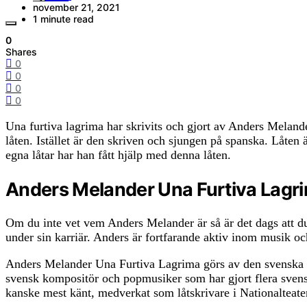
november 21, 2021
1 minute read
0
Shares
0
0
0
0
Una furtiva lagrima har skrivits och gjort av Anders Melander
låten. Istället är den skriven och sjungen på spanska. Låten
egna låtar har han fått hjälp med denna låten.
Anders Melander Una Furtiva Lagr
Om du inte vet vem Anders Melander är så är det dags att du 
under sin karriär. Anders är fortfarande aktiv inom musik och
Anders Melander Una Furtiva Lagrima görs av den svenska ar
svensk kompositör och popmusiker som har gjort flera svens
kanske mest känt, medverkat som låtskrivare i Nationalteate