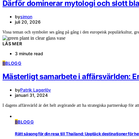
Därför dominerar mytologi och slott b
by
simon
juli 20, 2026
Vissa teman och symboler ses gång på gång i den europeisk populärkultur, g
LÄS MER
3 minute read
B
BLOGG
Mästerligt samarbete i affärsvärlden: En
by
Patrik Lagerlöv
januari 31, 2024
I dagens affärsvärld är det helt avgörande att ha strategiska partnerskap för 
B
BLOGG
Rätt säsong för din resa till Thailand: Upptäck destinationer för he