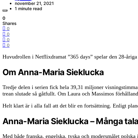
november 21, 2021
1 minute read
0
Shares
0
0
0
0
Huvudrollen i Netflixdramat ”365 days” spelar den 28-årig
Om Anna-Maria Sieklucka
Tredje delen i serien fick hela 39,31 miljoner visningstimmar 
trean slutade så gåtfullt. Om Laura och Massimos förhållande 
Helt klart är i alla fall att det blir en fortsättning. Enligt 
Anna-Maria Sieklucka – Många tal
Med både franska, engelska, tyska och modersmålet polska i 