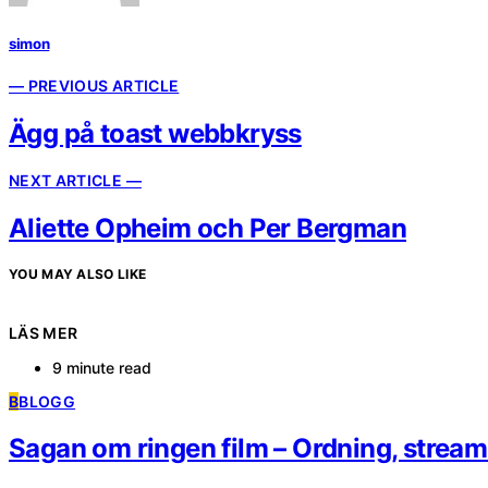
simon
— PREVIOUS ARTICLE
Ägg på toast webbkryss
NEXT ARTICLE —
Aliette Opheim och Per Bergman
YOU MAY ALSO LIKE
LÄS MER
9 minute read
B
BLOGG
Sagan om ringen film – Ordning, strea