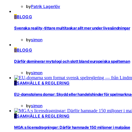
by
Patrik Lagerlöv
B
BLOGG
Svenska reality-tittare multitaskar allt mer under livesändningar
by
simon
B
BLOGG
Därför dominerar mytologi och slott bland europeiska spelteman
by
simon
S
SAMHÄLLE & REGLERING
EU-domstolens domar: Skydd eller handelshinder för spelmarkn
by
simon
S
SAMHÄLLE & REGLERING
MGA:s licensdragningar: Därför hamnade 150 miljoner i malpåse