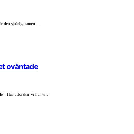
n är den sjuåriga sonen…
et oväntade
de”. Här utforskar vi hur vi…