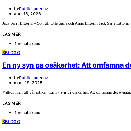
by
Patrik Lagerlöv
april 15, 2026
Jack Sarri Littorin – Son till Olle Sarri och Anna Littorin Jack Sarri Littori
LÄS MER
4 minute read
B
BLOGG
En ny syn på osäkerhet: Att omfamna d
by
Patrik Lagerlöv
mars 19, 2025
Välkommen till vår artikel ”En ny syn på osäkerhet: Att omfamna det ovänta
LÄS MER
4 minute read
B
BLOGG