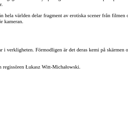
r.
n hela världen delar fragment av erotiska scener från filmen o
för kameran.
ar i verkligheten. Förmodligen är det deras kemi på skärmen 
h regissören Łukasz Witt-Michałowski.