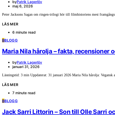
by
Patrik Lagerlöv
maj 6, 2026
Peter Jacksons Sagan om ringen-trilogi hör till filmhistoriens mest framgångs
LÄS MER
6 minute read
B
BLOGG
Maria Nila hårolja – fakta, recensioner 
by
Patrik Lagerlöv
januari 31, 2026
Läsningstid: 3 min Uppdaterat: 31 januari 2026 Maria Nila hårolja: Vegansk 
LÄS MER
7 minute read
B
BLOGG
Jack Sarri Littorin – Son till Olle Sarri 