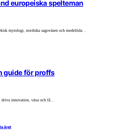
land europeiska spelteman
rekisk mytologi, nordiska sagoväsen och medeltida…
 guide för proffs
att driva innovation, växa och få…
la året