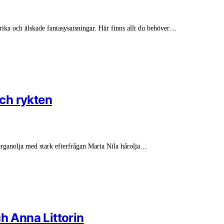
rika och älskade fantasysatsningar. Här finns allt du behöver…
och rykten
arganolja med stark efterfrågan Maria Nila hårolja…
och Anna Littorin