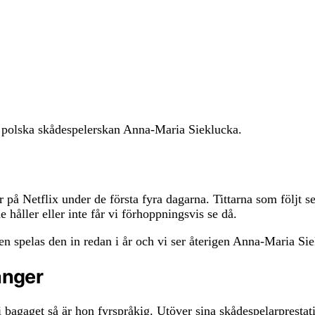
a polska skådespelerskan Anna-Maria Sieklucka.
på Netflix under de första fyra dagarna. Tittarna som följt ser
håller eller inte får vi förhoppningsvis se då.
planen spelas den in redan i år och vi ser återigen Anna-Maria S
anger
bagaget så är hon fyrspråkig. Utöver sina skådespelarprestat