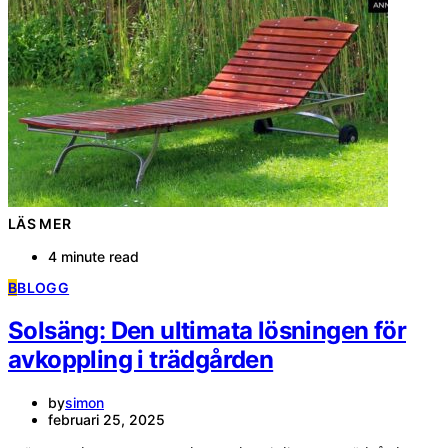
LÄS MER
4 minute read
B
BLOGG
Solsäng: Den ultimata lösningen för
avkoppling i trädgården
by
simon
februari 25, 2025