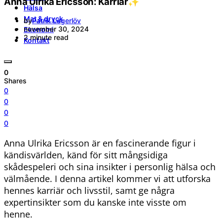
Anna Ulrika Ericsson: Karriär✨
Hälsa
Mat & dryck
by
Patrik Lagerlöv
november 30, 2024
Ekonomi
2 minute read
Kontakt
0
Shares
0
0
0
0
Anna Ulrika Ericsson är en fascinerande figur i
kändisvärlden, känd för sitt mångsidiga
skådespeleri och sina insikter i personlig hälsa och
välmående. I denna artikel kommer vi att utforska
hennes karriär och livsstil, samt ge några
expertinsikter som du kanske inte visste om
henne.