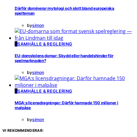
Därför dominerar mytologi och slott bland europeiska
spelteman
by
simon
S
SAMHÄLLE & REGLERING
EU-domstolens domar: Skydd eller handelshinder för
spelmarknaden?
by
simon
S
SAMHÄLLE & REGLERING
MGA:s licensdragningar: Därför hamnade 150 miljoner i
malpåse
by
simon
VI REKOMMENDERAR: