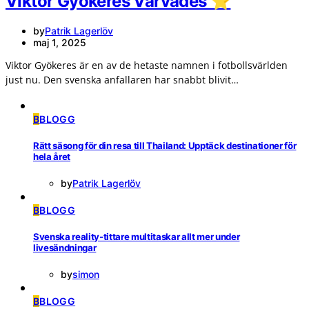
Viktor Gyökeres Värvades ⭐️
by
Patrik Lagerlöv
maj 1, 2025
Viktor Gyökeres är en av de hetaste namnen i fotbollsvärlden
just nu. Den svenska anfallaren har snabbt blivit…
B
BLOGG
Rätt säsong för din resa till Thailand: Upptäck destinationer för
hela året
by
Patrik Lagerlöv
B
BLOGG
Svenska reality-tittare multitaskar allt mer under
livesändningar
by
simon
B
BLOGG