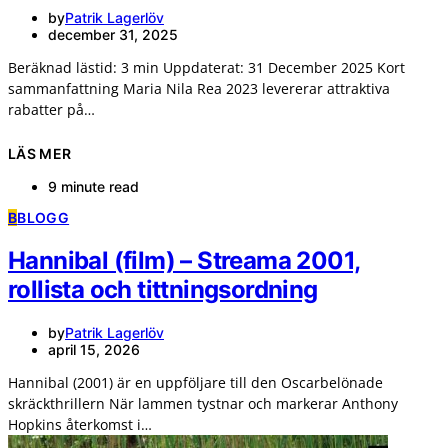
by
Patrik Lagerlöv
december 31, 2025
Beräknad lästid: 3 min Uppdaterat: 31 December 2025 Kort
sammanfattning Maria Nila Rea 2023 levererar attraktiva
rabatter på…
LÄS MER
9 minute read
B
BLOGG
Hannibal (film) – Streama 2001,
rollista och tittningsordning
by
Patrik Lagerlöv
april 15, 2026
Hannibal (2001) är en uppföljare till den Oscarbelönade
skräckthrillern När lammen tystnar och markerar Anthony
Hopkins återkomst i…