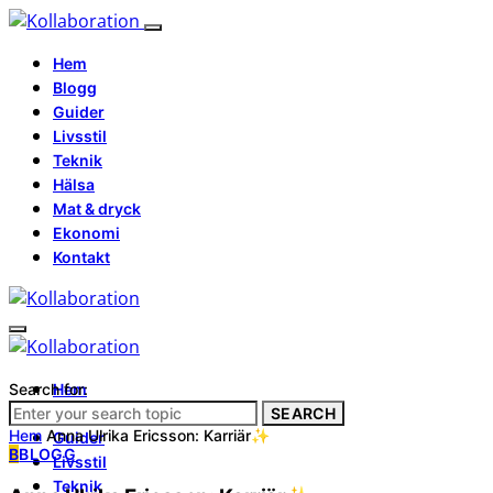
Hem
Blogg
Guider
Livsstil
Teknik
Hälsa
Mat & dryck
Ekonomi
Kontakt
Search for:
Hem
Blogg
SEARCH
Hem
Anna Ulrika Ericsson: Karriär✨
Guider
B
BLOGG
Livsstil
Teknik