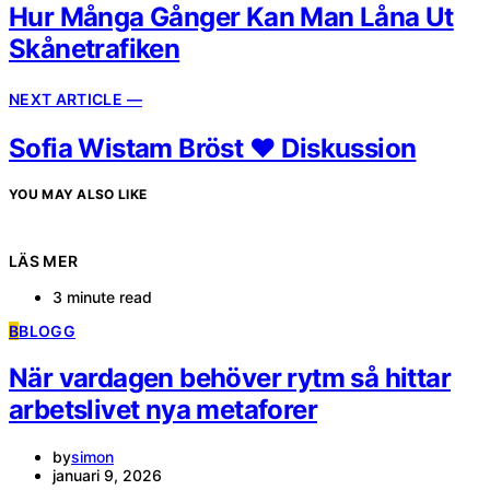
Hur Många Gånger Kan Man Låna Ut
Skånetrafiken
NEXT ARTICLE —
Sofia Wistam Bröst ❤️ Diskussion
YOU MAY ALSO LIKE
LÄS MER
3 minute read
B
BLOGG
När vardagen behöver rytm så hittar
arbetslivet nya metaforer
by
simon
januari 9, 2026