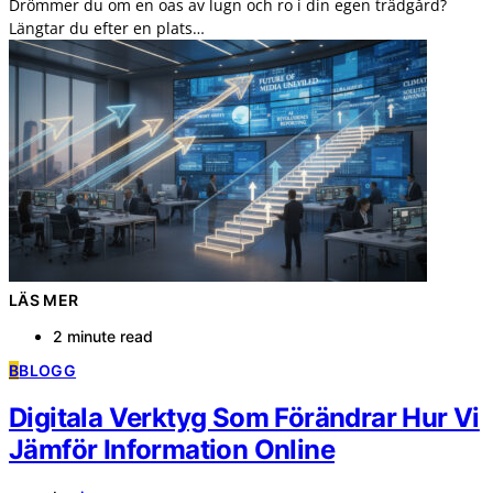
Drömmer du om en oas av lugn och ro i din egen trädgård?
Längtar du efter en plats…
LÄS MER
2 minute read
B
BLOGG
Digitala Verktyg Som Förändrar Hur Vi
Jämför Information Online