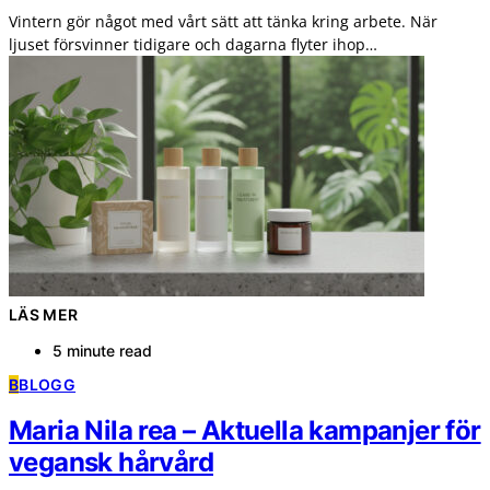
Vintern gör något med vårt sätt att tänka kring arbete. När
ljuset försvinner tidigare och dagarna flyter ihop…
LÄS MER
5 minute read
B
BLOGG
Maria Nila rea – Aktuella kampanjer för
vegansk hårvård