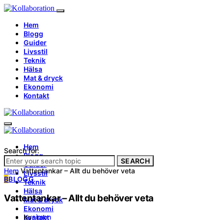
Hem
Blogg
Guider
Livsstil
Teknik
Hälsa
Mat & dryck
Ekonomi
Kontakt
Hem
Search for:
Blogg
SEARCH
Guider
Hem
Vattentankar – Allt du behöver veta
Livsstil
B
BLOGG
Teknik
Hälsa
Vattentankar – Allt du behöver veta
Mat & dryck
Ekonomi
by
simon
Kontakt