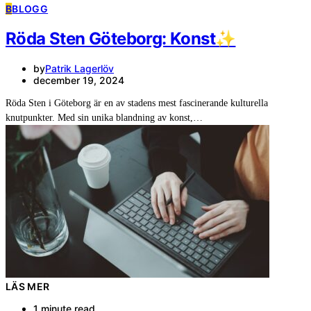
B
BLOGG
Röda Sten Göteborg: Konst✨
by
Patrik Lagerlöv
december 19, 2024
Röda Sten i Göteborg är en av stadens mest fascinerande kulturella
knutpunkter. Med sin unika blandning av konst,…
LÄS MER
1 minute read