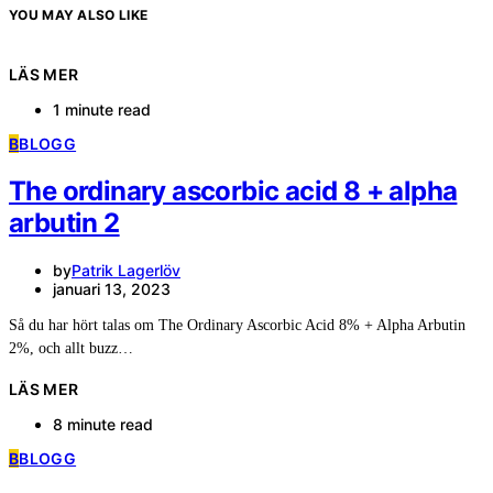
YOU MAY ALSO LIKE
LÄS MER
1 minute read
B
BLOGG
The ordinary ascorbic acid 8 + alpha
arbutin 2
by
Patrik Lagerlöv
januari 13, 2023
Så du har hört talas om The Ordinary Ascorbic Acid 8% + Alpha Arbutin
2%, och allt buzz…
LÄS MER
8 minute read
B
BLOGG