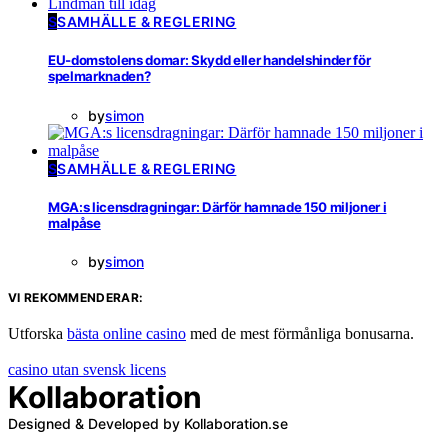
S
SAMHÄLLE & REGLERING
EU-domstolens domar: Skydd eller handelshinder för
spelmarknaden?
by
simon
S
SAMHÄLLE & REGLERING
MGA:s licensdragningar: Därför hamnade 150 miljoner i
malpåse
by
simon
VI REKOMMENDERAR:
Utforska
bästa online casino
med de mest förmånliga bonusarna.
casino utan svensk licens
Kollaboration
Designed & Developed by Kollaboration.se