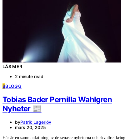
LÄS MER
2 minute read
B
BLOGG
Tobias Bader Pernilla Wahlgren
Nyheter 📰
by
Patrik Lagerlöv
mars 20, 2025
Här är en sammanfattning av de senaste nyheterna och skvallret kring