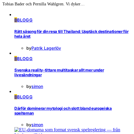
Tobias Bader och Pernilla Wahlgren. Vi dyker…
B
BLOGG
Rätt säsong för din resa till Thailand: Upptäck destinationer för
hela året
by
Patrik Lagerlöv
B
BLOGG
Svenska reality-tittare multitaskar allt mer under
livesändningar
by
simon
B
BLOGG
Därför dominerar mytologi och slott bland europeiska
spelteman
by
simon