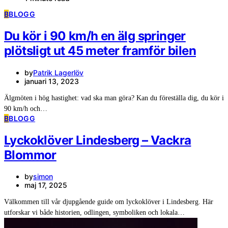
B
BLOGG
Du kör i 90 km/h en älg springer
plötsligt ut 45 meter framför bilen
by
Patrik Lagerlöv
januari 13, 2023
Älgmöten i hög hastighet: vad ska man göra? Kan du föreställa dig, du kör i
90 km/h och…
B
BLOGG
Lyckoklöver Lindesberg – Vackra
Blommor
by
simon
maj 17, 2025
Välkommen till vår djupgående guide om lyckoklöver i Lindesberg. Här
utforskar vi både historien, odlingen, symboliken och lokala…