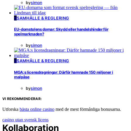
by
simon
S
SAMHÄLLE & REGLERING
EU-domstolens domar: Skydd eller handelshinder för
spelmarknaden?
by
simon
S
SAMHÄLLE & REGLERING
MGA:s licensdragningar: Därför hamnade 150 miljoner i
malpåse
by
simon
VI REKOMMENDERAR:
Utforska
bästa online casino
med de mest förmånliga bonusarna.
casino utan svensk licens
Kollaboration