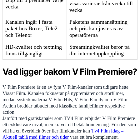
visas varierar från vecka till
vecka
vecka
Kanalen ingår i fasta
Paketens sammansättning
paket hos Boxer, Tele2
och pris kan justeras av
och Telenor
operatörerna
HD-kvalitet och textning
Streamingkvalitet beror på
finns tillgängligt
din internetuppkoppling
Vad ligger bakom V Film Premiere?
V Film Premiere är en av fyra V Film-kanaler som tidigare hette
Viasat Film. Kanalen fokuserar på nypremiärer och storfilmer,
medan systerkanalerna V Film Hits, V Film Family och V Film
Action breddar utbudet med klassiker, familjefilmer respektive
action.
Jämfört med gratiskanaler som TV4 Film erbjuder V Film Premiere
ett exklusivare urval, men kräver ett betalabonnemang. För den som
vill ha en överblick över fler filmkanaler kan
Tv4 Film Idag –
Aktuell tablå med filmer och tider
vara ett bra komplement.