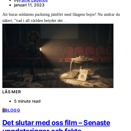
januari 11, 2023
Att buras soldatens packning jämfört med fångens bojor! Nu undrar du
säkert, ”vad i all världen betyder det…
LÄS MER
5 minute read
B
BLOGG
Det slutar med oss film – Senaste