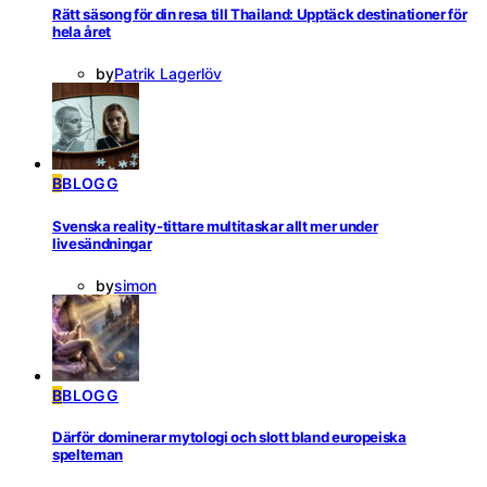
Rätt säsong för din resa till Thailand: Upptäck destinationer för
hela året
by
Patrik Lagerlöv
B
BLOGG
Svenska reality-tittare multitaskar allt mer under
livesändningar
by
simon
B
BLOGG
Därför dominerar mytologi och slott bland europeiska
spelteman