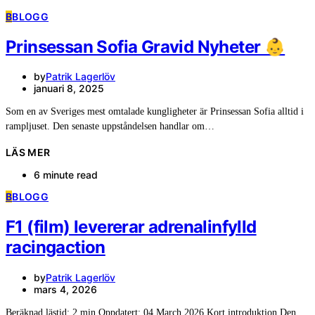
B
BLOGG
Prinsessan Sofia Gravid Nyheter 👶
by
Patrik Lagerlöv
januari 8, 2025
Som en av Sveriges mest omtalade kungligheter är Prinsessan Sofia alltid i
rampljuset. Den senaste uppståndelsen handlar om…
LÄS MER
6 minute read
B
BLOGG
F1 (film) levererar adrenalinfylld
racingaction
by
Patrik Lagerlöv
mars 4, 2026
Beräknad lästid: 2 min Oppdatert: 04 March 2026 Kort introduktion Den