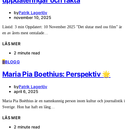
uppdateringar och fakta
by
Patrik Lagerlöv
november 10, 2025
Lästid: 3 min Oppdatert: 10 November 2025 ”Det slutar med oss film” är
en av årets mest omtalade…
LÄS MER
2 minute read
B
BLOGG
Maria Pia Boethius: Perspektiv 🌟
by
Patrik Lagerlöv
april 6, 2025
Maria Pia Boëthius är en namnkunnig person inom kultur och journalistik i
Sverige. Hon har haft en lång…
LÄS MER
2 minute read