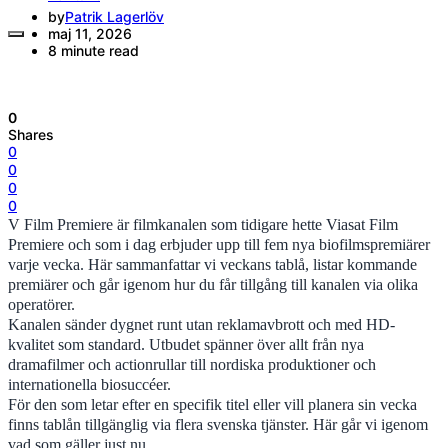
by
Patrik Lagerlöv
maj 11, 2026
8 minute read
0
Shares
0
0
0
0
V Film Premiere är filmkanalen som tidigare hette Viasat Film
Premiere och som i dag erbjuder upp till fem nya biofilmspremiärer
varje vecka. Här sammanfattar vi veckans tablå, listar kommande
premiärer och går igenom hur du får tillgång till kanalen via olika
operatörer.
Kanalen sänder dygnet runt utan reklamavbrott och med HD-
kvalitet som standard. Utbudet spänner över allt från nya
dramafilmer och actionrullar till nordiska produktioner och
internationella biosuccéer.
För den som letar efter en specifik titel eller vill planera sin vecka
finns tablån tillgänglig via flera svenska tjänster. Här går vi igenom
vad som gäller just nu.