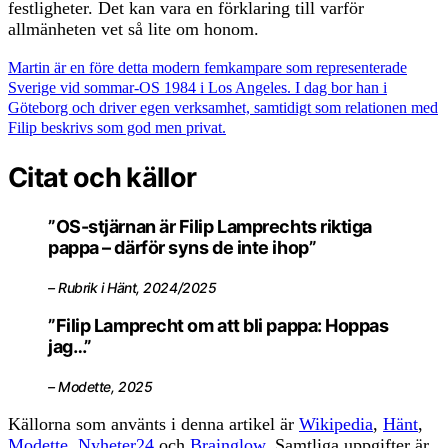
festligheter. Det kan vara en förklaring till varför
allmänheten vet så lite om honom.
Martin är en före detta modern femkampare som representerade
Sverige vid sommar-OS 1984 i Los Angeles. I dag bor han i
Göteborg och driver egen verksamhet, samtidigt som relationen med
Filip beskrivs som god men privat.
Citat och källor
”OS-stjärnan är Filip Lamprechts riktiga
pappa – därför syns de inte ihop”
– Rubrik i Hänt, 2024/2025
”Filip Lamprecht om att bli pappa: Hoppas
jag…”
– Modette, 2025
Källorna som använts i denna artikel är
Wikipedia
,
Hänt
,
Modette
,
Nyheter24
och
Brainglow
. Samtliga uppgifter är