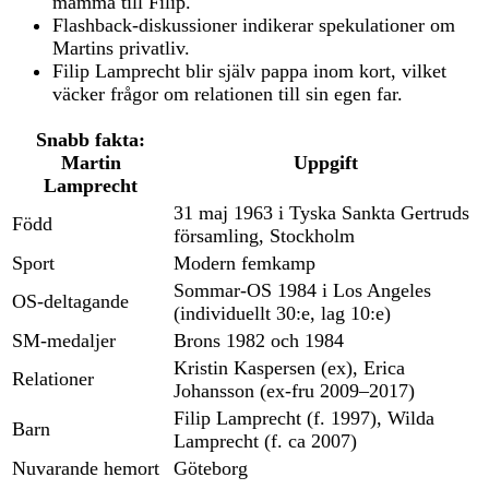
mamma till Filip.
Flashback-diskussioner indikerar spekulationer om
Martins privatliv.
Filip Lamprecht blir själv pappa inom kort, vilket
väcker frågor om relationen till sin egen far.
Snabb fakta:
Martin
Uppgift
Lamprecht
31 maj 1963 i Tyska Sankta Gertruds
Född
församling, Stockholm
Sport
Modern femkamp
Sommar-OS 1984 i Los Angeles
OS-deltagande
(individuellt 30:e, lag 10:e)
SM-medaljer
Brons 1982 och 1984
Kristin Kaspersen (ex), Erica
Relationer
Johansson (ex-fru 2009–2017)
Filip Lamprecht (f. 1997), Wilda
Barn
Lamprecht (f. ca 2007)
Nuvarande hemort
Göteborg