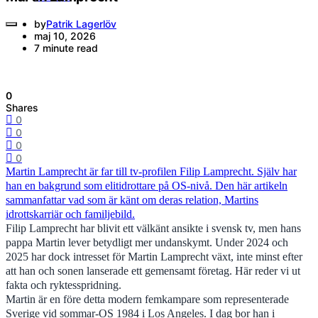
by
Patrik Lagerlöv
maj 10, 2026
7 minute read
0
Shares
0
0
0
0
Martin Lamprecht är far till tv-profilen Filip Lamprecht. Själv har
han en bakgrund som elitidrottare på OS-nivå. Den här artikeln
sammanfattar vad som är känt om deras relation, Martins
idrottskarriär och familjebild.
Filip Lamprecht har blivit ett välkänt ansikte i svensk tv, men hans
pappa Martin lever betydligt mer undanskymt. Under 2024 och
2025 har dock intresset för Martin Lamprecht växt, inte minst efter
att han och sonen lanserade ett gemensamt företag. Här reder vi ut
fakta och ryktesspridning.
Martin är en före detta modern femkampare som representerade
Sverige vid sommar-OS 1984 i Los Angeles. I dag bor han i