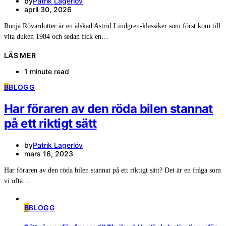
by
Patrik Lagerlöv
april 30, 2026
Ronja Rövardotter är en älskad Astrid Lindgren-klassiker som först kom till
vita duken 1984 och sedan fick en…
LÄS MER
1 minute read
B
BLOGG
Har föraren av den röda bilen stannat
på ett riktigt sätt
by
Patrik Lagerlöv
mars 16, 2023
Har föraren av den röda bilen stannat på ett riktigt sätt? Det är en fråga som
vi ofta…
B
BLOGG