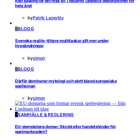
Rätt säsong för din resa till Thailand: Upptäck destinationer för
hela året
by
Patrik Lagerlöv
B
BLOGG
Svenska reality-tittare multitaskar allt mer under
livesändningar
by
simon
B
BLOGG
Därför dominerar mytologi och slott bland europeiska
spelteman
by
simon
S
SAMHÄLLE & REGLERING
EU-domstolens domar: Skydd eller handelshinder för
spelmarknaden?