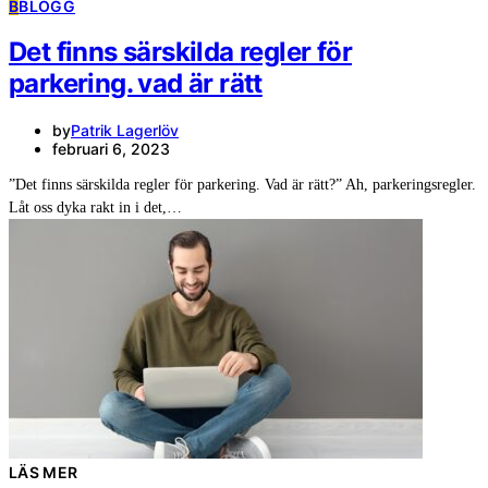
B
BLOGG
Det finns särskilda regler för
parkering. vad är rätt
by
Patrik Lagerlöv
februari 6, 2023
”Det finns särskilda regler för parkering. Vad är rätt?” Ah, parkeringsregler.
Låt oss dyka rakt in i det,…
LÄS MER