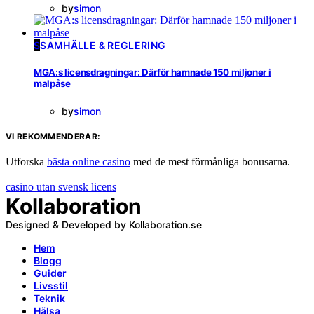
by
simon
S
SAMHÄLLE & REGLERING
MGA:s licensdragningar: Därför hamnade 150 miljoner i
malpåse
by
simon
VI REKOMMENDERAR:
Utforska
bästa online casino
med de mest förmånliga bonusarna.
casino utan svensk licens
Kollaboration
Designed & Developed by Kollaboration.se
Hem
Blogg
Guider
Livsstil
Teknik
Hälsa