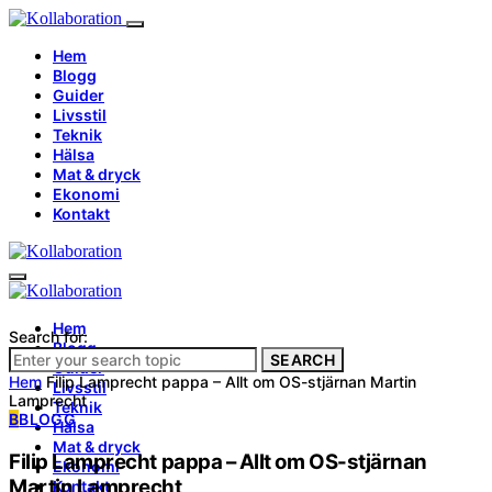
Hem
Blogg
Guider
Livsstil
Teknik
Hälsa
Mat & dryck
Ekonomi
Kontakt
Hem
Search for:
Blogg
SEARCH
Guider
Hem
Filip Lamprecht pappa – Allt om OS-stjärnan Martin
Livsstil
Lamprecht
Teknik
B
BLOGG
Hälsa
Mat & dryck
Filip Lamprecht pappa – Allt om OS-stjärnan
Ekonomi
Martin Lamprecht
Kontakt