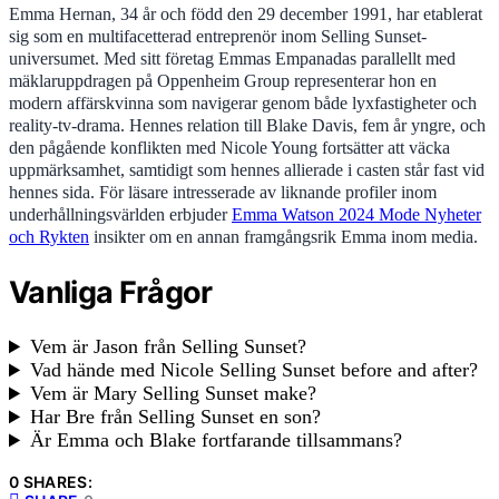
Emma Hernan, 34 år och född den 29 december 1991, har etablerat
sig som en multifacetterad entreprenör inom Selling Sunset-
universumet. Med sitt företag Emmas Empanadas parallellt med
mäklaruppdragen på Oppenheim Group representerar hon en
modern affärskvinna som navigerar genom både lyxfastigheter och
reality-tv-drama. Hennes relation till Blake Davis, fem år yngre, och
den pågående konflikten med Nicole Young fortsätter att väcka
uppmärksamhet, samtidigt som hennes allierade i casten står fast vid
hennes sida. För läsare intresserade av liknande profiler inom
underhållningsvärlden erbjuder
Emma Watson 2024 Mode Nyheter
och Rykten
insikter om en annan framgångsrik Emma inom media.
Vanliga Frågor
Vem är Jason från Selling Sunset?
Vad hände med Nicole Selling Sunset before and after?
Vem är Mary Selling Sunset make?
Har Bre från Selling Sunset en son?
Är Emma och Blake fortfarande tillsammans?
0 SHARES: