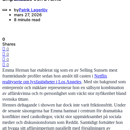
by
Patrik Lagerlöv
mars 27, 2026
8 minute read
0
Shares
0
0
0
0
Emma Hernan har etablerat sig som en av Selling Sunsets mest
framträdande profiler sedan hon anslöt till casten i
Netflix
realityserie om lyxfastigheter i Los Angeles
. Med sin bakgrund som
entreprenör och mäklare representerar hon en sällsynt kombination
av affärskvinna och tv-personlighet som väckt stor nyfikenhet bland
svenska tittare.
Hennes deltagande i showen har dock inte varit friktionsfritt. Under
de senaste säsongerna har Emma hamnat i centrum för dramatiska
konflikter med castkollegor, väckt stor uppmärksamhet på sociala
medier och diskussionsforum som Reddit. Samtidigt fortsätter hon
att bygga sitt affärsimperium parallellt med försäljningen av