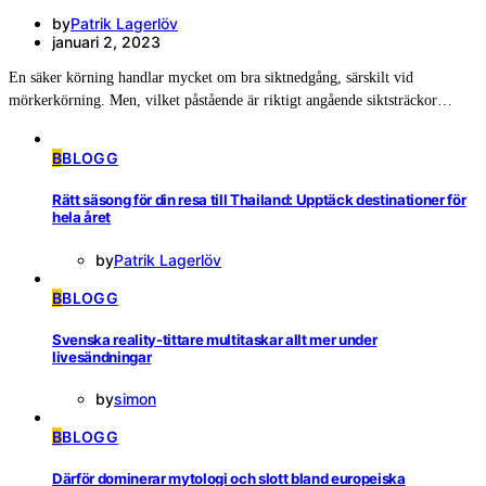
by
Patrik Lagerlöv
januari 2, 2023
En säker körning handlar mycket om bra siktnedgång, särskilt vid
mörkerkörning. Men, vilket påstående är riktigt angående siktsträckor…
B
BLOGG
Rätt säsong för din resa till Thailand: Upptäck destinationer för
hela året
by
Patrik Lagerlöv
B
BLOGG
Svenska reality-tittare multitaskar allt mer under
livesändningar
by
simon
B
BLOGG
Därför dominerar mytologi och slott bland europeiska