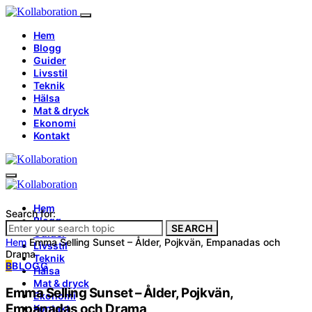
Hem
Blogg
Guider
Livsstil
Teknik
Hälsa
Mat & dryck
Ekonomi
Kontakt
Hem
Search for:
Blogg
SEARCH
Guider
Hem
Emma Selling Sunset – Ålder, Pojkvän, Empanadas och
Livsstil
Drama
Teknik
B
BLOGG
Hälsa
Mat & dryck
Emma Selling Sunset – Ålder, Pojkvän,
Ekonomi
Empanadas och Drama
Kontakt