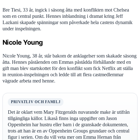
Bre Tiesi, 33 år, ingick i säsong åtta med konflikten mot Chelsea
som en central punkt. Hennes inblandning i dramat kring Jeff
Lazkani skapade spänningar som påverkade hela castens dynamik
under inspelningen.
Nicole Young
Nicole Young, 38 år, står bakom de anklagelser som skakade säsong
åtta. Hennes påståenden om Emmas påstådda förhållande med en
gift man blev startskottet för den konflikt som fick Netflix att ställa
in reunion-inspelningen och ledde till att flera castmedlemmar
vägrade arbeta med henne.
PRIVATLIV OCH FAMILJ
Det är oklart vem Mary Fitzgeralds nuvarande make är utifrån
tillgängliga källor. Likaså finns inga uppgifter om Jason
Oppenheim har hustru eller barn i de granskade dokumenten,
trots att han är en av Oppenheim Groups grundare och central
figur i serien. Om du vill veta mer om Emma Hernan från