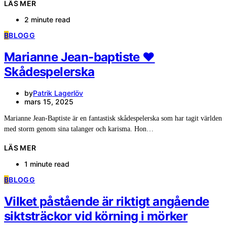
LÄS MER
2 minute read
B
BLOGG
Marianne Jean-baptiste ❤️
Skådespelerska
by
Patrik Lagerlöv
mars 15, 2025
Marianne Jean-Baptiste är en fantastisk skådespelerska som har tagit världen
med storm genom sina talanger och karisma. Hon…
LÄS MER
1 minute read
B
BLOGG
Vilket påstående är riktigt angående
siktsträckor vid körning i mörker