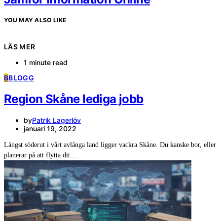
YOU MAY ALSO LIKE
LÄS MER
1 minute read
B
BLOGG
Region Skåne lediga jobb
by
Patrik Lagerlöv
januari 19, 2022
Längst söderut i vårt avlånga land ligger vackra Skåne. Du kanske bor, eller
planerar på att flytta dit…