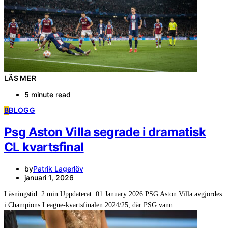
LÄS MER
5 minute read
B
BLOGG
Psg Aston Villa segrade i dramatisk
CL kvartsfinal
by
Patrik Lagerlöv
januari 1, 2026
Läsningstid: 2 min Uppdaterat: 01 January 2026 PSG Aston Villa avgjordes
i Champions League-kvartsfinalen 2024/25, där PSG vann…