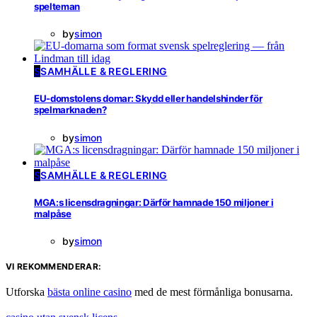
spelteman
by
simon
S
SAMHÄLLE & REGLERING
EU-domstolens domar: Skydd eller handelshinder för
spelmarknaden?
by
simon
S
SAMHÄLLE & REGLERING
MGA:s licensdragningar: Därför hamnade 150 miljoner i
malpåse
by
simon
VI REKOMMENDERAR:
Utforska
bästa online casino
med de mest förmånliga bonusarna.