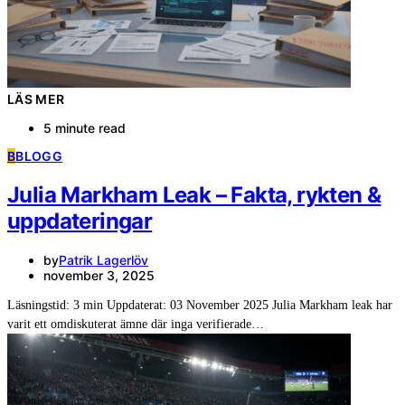
LÄS MER
5 minute read
B
BLOGG
Julia Markham Leak – Fakta, rykten &
uppdateringar
by
Patrik Lagerlöv
november 3, 2025
Läsningstid: 3 min Uppdaterat: 03 November 2025 Julia Markham leak har
varit ett omdiskuterat ämne där inga verifierade…