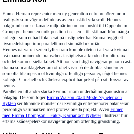
Emma Hernan representerar en ny generation entreprenörer inom
reality-tv som vägrar definieras av en enskild yrkesroll. Hennes
bakgrund som self-made miljonär innan hon anslöt till Oppenheim
Group ger henne en unik position i casten – till skillnad från många
kollegor som enbart fokuserat på fastigheter har Emma byggt ett
livsmedelsimperium parallellt med sin mäklarkarriär.
Hennes närvaro i serien lyfter fram komplexiteten i att vara kvinna i
två mansdominerade branscher: fastighetsmarknaden för ultra-lux
och det kommersiella köket. Att hon samtidigt navigerar genom cast-
drama som anklagelser om otrohet visar på de dubbla standarder
som ofta tillämpas mot kvinnliga offentliga personer, något hennes
kollegor Chrishell och Chelsea explicit har pekat på i sitt försvar av
henne.
Parallellen till andra starka kvinnor inom underhållningsindustrin är
påtaglig. De som följer
Emma Watson 2024 Mode Nyheter och
Rykten
ser liknande mönster där kvinnliga entreprenörer balanserar
personliga varumärken med professionella projekt. Även
Filmer
med Emma Thompson – Fakta, Karriär och Nyheter
illustrerar hur
erfarna skådespelerskor navigerar genom offentlig granskning.