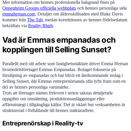
Mer information om hennes professionella bakgrund finns på
Oppenheim Groups officiella webbplats
och hennes personliga sida
emmahernan.com
. Detaljer om åldersskillnaden med Blake Davis
kommer från
The Tab
, medan korrektionen av hennes födelsedatum
bekräftats via
Reality Blurb
.
Vad är Emmas empanadas och
kopplingen till Selling Sunset?
Parallellt med sitt arbete som fastighetsmäklare driver Emma Hernan
livsmedelsföretaget Emmas Empanadas. Bolaget fokuserar på
försäljning av empanadas och har blivit ett återkommande inslag i
Selling Sunset, där Emmas entreprenörsanda ofta lyfts fram som en
del av hennes personliga varumärke.
Trots att företaget nämns frekvent i serien saknas detaljerade
uppgifter om omsättning, produktionsanläggningar eller
affärsstrategi i tillgängliga källor. Det är oklart hur verksamheten är
strukturerad i förhållande till hennes mäklararbete.
Entreprenörskap i Reality-tv