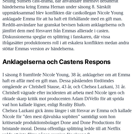
Selling Sunsets cast-drama, där användare intensivt debatterat
händelserna kring Emma Hernan under säsong 8. Särskilt
uppmärksammad blev konflikten där castkollegan Nicole Young
anklagade Emma för att ha haft ett förhållande med en gift man.
Reddit-användare har granskat bevisen bakom anklagelserna och
jämfört dem med försvaret från Emmas allierade i casten.
Diskussionerna speglar en splittring i fanskaren, där vissa
ifrågasätter produktionens roll i att eskalera konflikten medan andra
stöttar Emmas version av händelserna.
Anklagelserna och Castens Respons
I säsong 8 framförde Nicole Young, 38 år, anklagelser om att Emma
haft en affär med en gift man. Dessa påståenden fördömdes
omgående av Chrishell Stause, 43 år, och Chelsea Lazkani, 31 år.
Chrishell vägrade efter incidenten att arbeta med Nicole igen och
riktade skarp kritik mot producenten Adam DiVello för att sprida
vad hon kallade lögner, enligt Reality Blurb.
Chelsea Lazkani gick ännu längre i sitt försvar av Emma och kallade
Nicole för ”den mest djävulska sopbiten” samtidigt som hon
kritiserade produktionsbolaget Done and Done Productions för
bristande moral. Denna offentliga splittring ledde till att Netflix