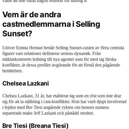
valde att inte filma någon reunion för säsong 8.
Vem är de andra
castmedlemmarna i Selling
Sunset?
Utöver Emma Hernan består Selling Sunset-casten av flera centrala
figurer vars relationer definierar seriens dynamik. Från
mäklarkontorets ledning till nya agenter som för med sig färska
konflikter, är dessa profiler avgörande för att förstå den pågående
berättelsen.
Chelsea Lazkani
Chelsea Lazkani, 31 år, har etablerat sig som en röst som inte drar
sig för att ta ställning i cast-konflikter. Hon har varit djupt involverad
i fejden med Bre Tiesi angående rykten om hennes numera
separerade make Jeff Lazkani och påstådd otrohet.
Bre Tiesi (Breana Tiesi)