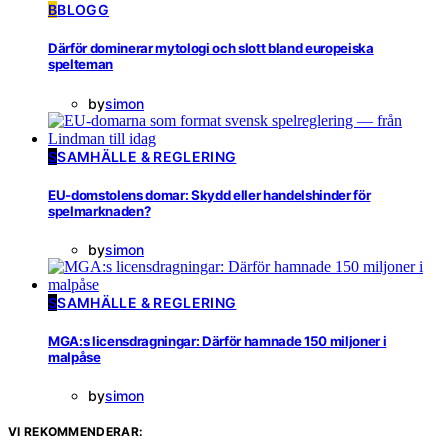
B
BLOGG
Därför dominerar mytologi och slott bland europeiska
spelteman
by
simon
S
SAMHÄLLE & REGLERING
EU-domstolens domar: Skydd eller handelshinder för
spelmarknaden?
by
simon
S
SAMHÄLLE & REGLERING
MGA:s licensdragningar: Därför hamnade 150 miljoner i
malpåse
by
simon
VI REKOMMENDERAR: