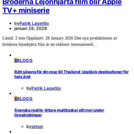
Bröderna Lejonhjärta film blir Apple
TV+ miniserie
by
Patrik Lagerlöv
januari 28, 2026
Lästid: 2 min Oppdatert: 28 January 2026 Den nya produktionen av
bröderna lejonhjärta film är en exklusiv internationell…
B
BLOGG
Rätt säsong för din resa till Thailand: Upptäck destinationer för
hela året
by
Patrik Lagerlöv
B
BLOGG
Svenska reality-tittare multitaskar allt mer under
livesändningar
by
simon