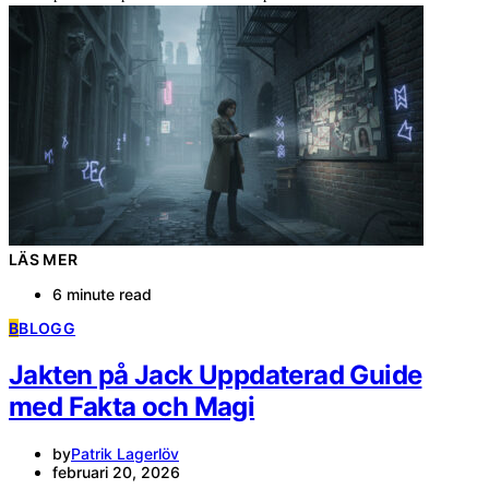
LÄS MER
6 minute read
B
BLOGG
Jakten på Jack Uppdaterad Guide
med Fakta och Magi
by
Patrik Lagerlöv
februari 20, 2026