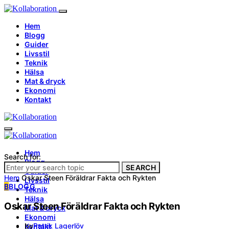
Hem
Blogg
Guider
Livsstil
Teknik
Hälsa
Mat & dryck
Ekonomi
Kontakt
Hem
Search for:
Blogg
SEARCH
Guider
Hem
Oskar Steen Föräldrar Fakta och Rykten
Livsstil
B
BLOGG
Teknik
Hälsa
Oskar Steen Föräldrar Fakta och Rykten
Mat & dryck
Ekonomi
by
Patrik Lagerlöv
Kontakt