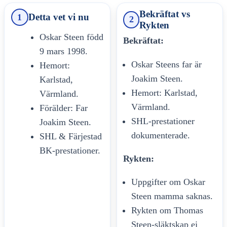
Bekräftat vs
Detta vet vi nu
1
2
Rykten
Oskar Steen född
Bekräftat:
9 mars 1998.
Oskar Steens far är
Hemort:
Joakim Steen.
Karlstad,
Hemort: Karlstad,
Värmland.
Värmland.
Förälder: Far
SHL-prestationer
Joakim Steen.
dokumenterade.
SHL & Färjestad
BK-prestationer.
Rykten:
Uppgifter om Oskar
Steen mamma saknas.
Rykten om Thomas
Steen-släktskap ej