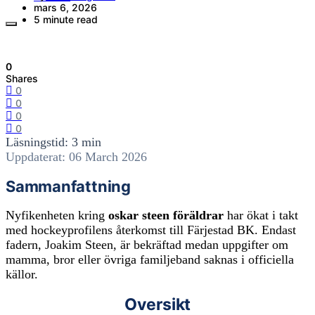
mars 6, 2026
5 minute read
0
Shares
0
0
0
0
Läsningstid: 3 min
Uppdaterat: 06 March 2026
Sammanfattning
Nyfikenheten kring
oskar steen föräldrar
har ökat i takt
med hockeyprofilens återkomst till Färjestad BK. Endast
fadern, Joakim Steen, är bekräftad medan uppgifter om
mamma, bror eller övriga familjeband saknas i officiella
källor.
Oversikt