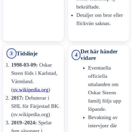
bekräftade.
Detaljer om bror eller
flickvän saknas.
Det här händer
Tidslinje
3
4
vidare
1998-03-09:
Oskar
Eventuella
Steen föds i Karlstad,
officiella
Värmland.
uttalanden om
(
sv.wikipedia.org
)
Oskar Steens
2017:
Debuterar i
familj följs upp
SHL för Färjestad BK.
löpande.
(sv.wikipedia.org)
Bevakning av
2019–2024:
Spelar
intervjuer där
fem säsonger i