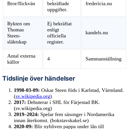
Bror/flickvän
bekräftade
fredericia.nu
uppgifter.
Rykten om
Ej bekräftat
Thomas
enligt
kandels.nu
Steen-
officiella
släktskap
register.
Antal externa
4
Sammanställning
källor
Tidslinje över händelser
1998-03-09:
Oskar Steen föds i Karlstad, Värmland.
(
sv.wikipedia.org
)
2017:
Debuterar i SHL för Färjestad BK.
(sv.wikipedia.org)
2019–2024:
Spelar fem säsonger i Nordamerika
innan återkomst. (bokstavskakel.se)
2020-09:
Blir nybliven pappa under lån till