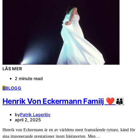
LÄS MER
2 minute read
B
BLOGG
Henrik Von Eckermann Familj ❤️‍👨‍👩‍👦
by
Patrik Lagerlöv
april 2, 2025
Henrik von Eckermann är en av världens mest framstående ryttare, känd för
sina imponerande prestationer inom hästsporten. Men…