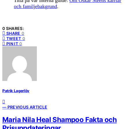
Titta på vår interna guide:
Om Oskar Steens karriär
och familjebakgrund
.
0 SHARES:
SHARE
0
TWEET
0
PIN IT
0
Patrik Lagerlöv
— PREVIOUS ARTICLE
Maria Nila Heal Shampoo Fakta och
Prisuppdateringar