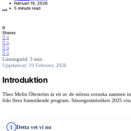
februari 19, 2026
5 minute read
0
Shares
0
0
0
0
Läsningstid: 3 min
Uppdaterat: 19 February 2026
Introduktion
Theo Melin Öhrström är ett av de största svenska namnen ino
från flera framstående program. Säsongsstatistiken 2025 vi
Detta vet vi nu
1