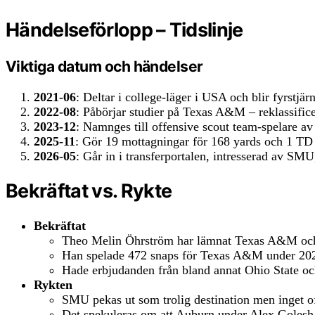
Händelseförlopp – Tidslinje
Viktiga datum och händelser
2021-06
: Deltar i college-läger i USA och blir fyrstjär
2022-08
: Påbörjar studier på Texas A&M – reklassifice
2023-12
: Namnges till offensive scout team-spelare a
2025-11
: Gör 19 mottagningar för 168 yards och 1 TD 
2026-05
: Går in i transferportalen, intresserad av S
Bekräftat vs. Rykte
Bekräftat
Theo Melin Öhrström har lämnat Texas A&M och fi
Han spelade 472 snaps för Texas A&M under 202
Hade erbjudanden från bland annat Ohio State 
Rykten
SMU pekas ut som trolig destination men inget off
Det spekuleras om att Auburn under Alex Golesh k