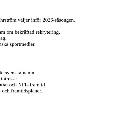
hrström väljer inför 2026-säsongen.
am om bekräftad rekrytering.
lag.
nska sportmedier.
ste svenska namn.
 intresse.
ntial och NFL-framtid.
b och framtidsplaner.