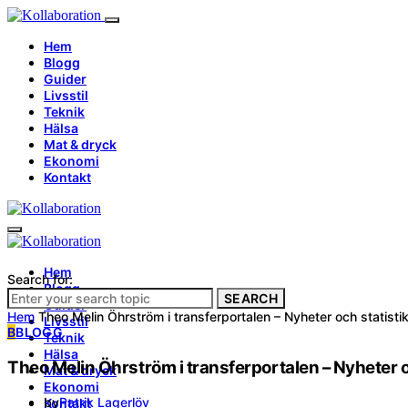
Hem
Blogg
Guider
Livsstil
Teknik
Hälsa
Mat & dryck
Ekonomi
Kontakt
Hem
Search for:
Blogg
SEARCH
Guider
Hem
Theo Melin Öhrström i transferportalen – Nyheter och statisti
Livsstil
B
BLOGG
Teknik
Hälsa
Theo Melin Öhrström i transferportalen – Nyheter o
Mat & dryck
Ekonomi
by
Patrik Lagerlöv
Kontakt