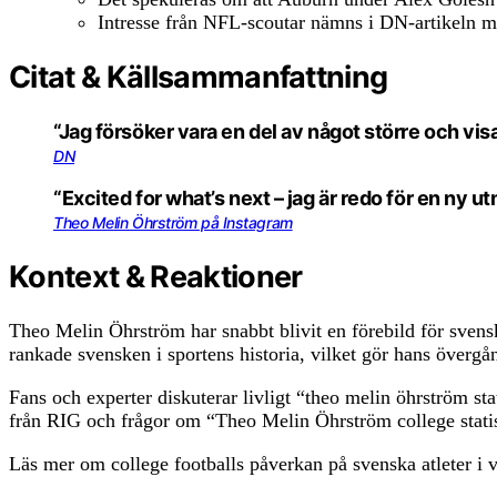
Intresse från NFL-scoutar nämns i DN-artikeln me
Citat & Källsammanfattning
“Jag försöker vara en del av något större och vis
DN
“Excited for what’s next – jag är redo för en ny u
Theo Melin Öhrström på Instagram
Kontext & Reaktioner
Theo Melin Öhrström har snabbt blivit en förebild för sven
rankade svensken i sportens historia, vilket gör hans övergå
Fans och experter diskuterar livligt “theo melin öhrström st
från RIG och frågor om “Theo Melin Öhrström college statis
Läs mer om college footballs påverkan på svenska atleter i 