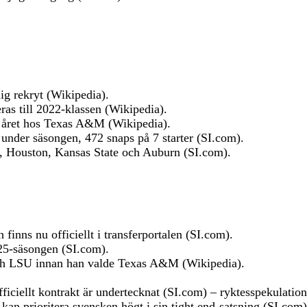
nig rekryt (Wikipedia).
ras till 2022-klassen (Wikipedia).
v året hos Texas A&M (Wikipedia).
under säsongen, 472 snaps på 7 starter (SI.com).
MU, Houston, Kansas State och Auburn (SI.com).
nns nu officiellt i transferportalen (SI.com).
5-säsongen (SI.com).
och LSU innan han valde Texas A&M (Wikipedia).
iciellt kontrakt är undertecknat (SI.com) – ryktesspekulation
an prioritera svensken högt i sin tight end-satsning (SI.com)