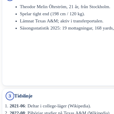
Theodor Melin Öhrström, 21 år, från Stockholm.
Spelar tight end (198 cm / 120 kg).
Lämnat Texas A&M; aktiv i transferportalen.
Säsongsstatistik 2025: 19 mottagningar, 168 yards
Tidslinje
3
2021-06
: Deltar i college-läger (Wikipedia).
2022-08
: Påbörjar studier på Texas A&M (Wikipedia).