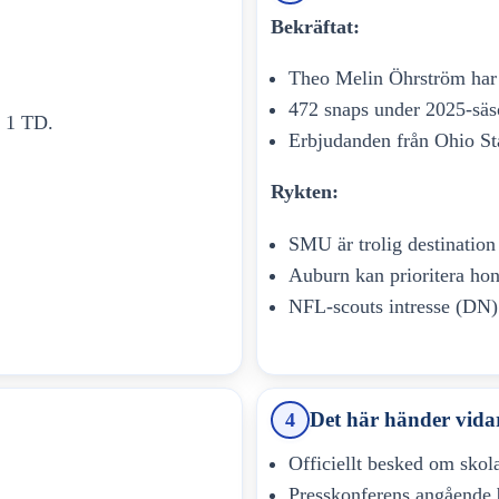
Bekräftat:
Theo Melin Öhrström har
472 snaps under 2025-säs
, 1 TD.
Erbjudanden från Ohio St
Rykten:
SMU är trolig destination
Auburn kan prioritera ho
NFL-scouts intresse (DN) 
Det här händer vida
4
Officiellt besked om skol
Presskonferens angående 