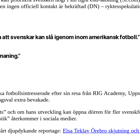
n ingen officiell kontakt är bekräftad (DN) – ryktesspekulati
a att svenskar kan slå igenom inom amerikansk fotboll.”
tmaning.”
ska fotbollsintresserade efter sin resa från RIG Academy, Up
ngsval extra bevakade.
ats” och om hans utveckling kan öppna dörren för fler svenskf
tik” återkommer i sociala medier.
vårt djupdykande reportage:
Elsa Teklay Örebro skjutning och 