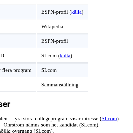
ESPN-profil (
källa
)
Wikipedia
ESPN-profil
TD
SI.com (
källa
)
av flera program
SI.com
Sammanställning
ser
alen – fyra stora collegeprogram visar intresse (
SI.com
).
 – Öhrström nämns som het kandidat (SI.com).
öjlig övergång (SI.com).