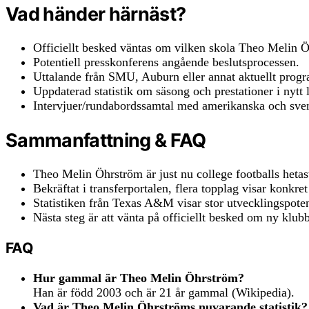
Vad händer härnäst?
Officiellt besked väntas om vilken skola Theo Melin Ö
Potentiell presskonferens angående beslutsprocessen.
Uttalande från SMU, Auburn eller annat aktuellt progr
Uppdaterad statistik om säsong och prestationer i nytt 
Intervjuer/rundabordssamtal med amerikanska och sve
Sammanfattning & FAQ
Theo Melin Öhrström är just nu college footballs heta
Bekräftat i transferportalen, flera topplag visar konkret
Statistiken från Texas A&M visar stor utvecklingspote
Nästa steg är att vänta på officiellt besked om ny klub
FAQ
Hur gammal är Theo Melin Öhrström?
Han är född 2003 och är 21 år gammal (Wikipedia).
Vad är Theo Melin Öhrströms nuvarande statistik?