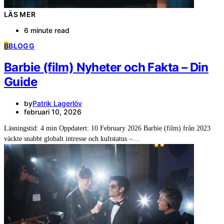
LÄS MER
6 minute read
B
BLOGG
Barbie (film) Nyheter och Fakta – Din
Guide
by
Patrik Lagerlöv
februari 10, 2026
Läsningstid: 4 min Oppdatert: 10 February 2026 Barbie (film) från 2023
väckte snabbt globalt intresse och kultstatus –…