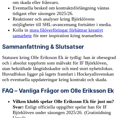
om skada eller frånvaro.
Eventuella besked om kontraktsförlängning väntas
tidigast efter säsongen 2025/26.
Reaktioner och analyser kring Björklövens
möjligheter till SHL-avancemang fortsätter i media.
Kolla in
stora filöverföringar förbättrar kreativt
samarbete
för mer inspiration kring teamarbete.
Sammanfattning & Slutsatser
Statusen kring Olle Eriksson Ek är tydlig: han är obesegrad
och i absolut toppform som målvakt för IF Björklöven,
utan bekräftade långtidsskador och med stort nyhetsfokus.
Huvudfokus ligger på lagets framfart i Hockeyallsvenskan
och eventuella uppdateringar kring kontrakt och skada.
FAQ – Vanliga Frågor om Olle Eriksson Ek
Vilken klubb spelar Olle Eriksson Ek för just nu?
Svar:
Enligt officiella uppgifter spelar han för IF
Björklöven under säsongen 2025/26. (Gratistidning
Umeå)