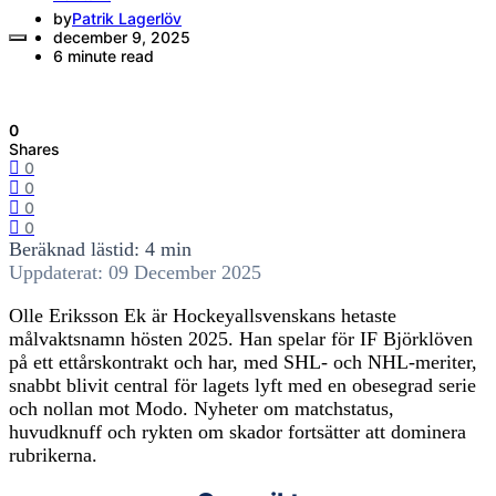
by
Patrik Lagerlöv
december 9, 2025
6 minute read
0
Shares
0
0
0
0
Beräknad lästid: 4 min
Uppdaterat: 09 December 2025
Olle Eriksson Ek är Hockeyallsvenskans hetaste
målvaktsnamn hösten 2025. Han spelar för IF Björklöven
på ett ettårskontrakt och har, med SHL- och NHL-meriter,
snabbt blivit central för lagets lyft med en obesegrad serie
och nollan mot Modo. Nyheter om matchstatus,
huvudknuff och rykten om skador fortsätter att dominera
rubrikerna.