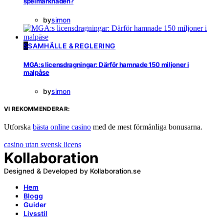
spelmarknaden?
by
simon
S
SAMHÄLLE & REGLERING
MGA:s licensdragningar: Därför hamnade 150 miljoner i
malpåse
by
simon
VI REKOMMENDERAR:
Utforska
bästa online casino
med de mest förmånliga bonusarna.
casino utan svensk licens
Kollaboration
Designed & Developed by Kollaboration.se
Hem
Blogg
Guider
Livsstil