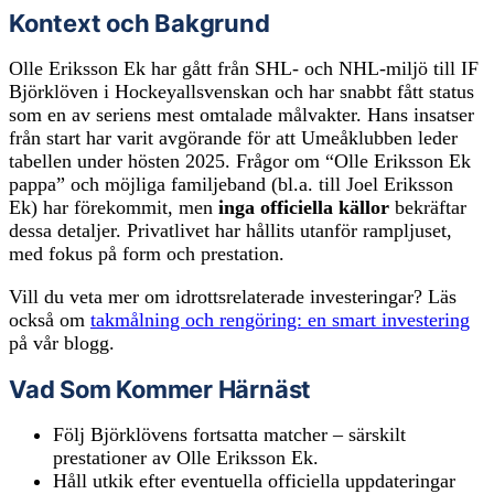
Kontext och Bakgrund
Olle Eriksson Ek har gått från SHL- och NHL‑miljö till IF
Björklöven i Hockeyallsvenskan och har snabbt fått status
som en av seriens mest omtalade målvakter. Hans insatser
från start har varit avgörande för att Umeåklubben leder
tabellen under hösten 2025. Frågor om “Olle Eriksson Ek
pappa” och möjliga familjeband (bl.a. till Joel Eriksson
Ek) har förekommit, men
inga officiella källor
bekräftar
dessa detaljer. Privatlivet har hållits utanför rampljuset,
med fokus på form och prestation.
Vill du veta mer om idrottsrelaterade investeringar? Läs
också om
takmålning och rengöring: en smart investering
på vår blogg.
Vad Som Kommer Härnäst
Följ Björklövens fortsatta matcher – särskilt
prestationer av Olle Eriksson Ek.
Håll utkik efter eventuella officiella uppdateringar