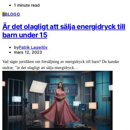
1 minute read
B
BLOGG
Är det olagligt att sälja energidryck till
barn under 15
by
Patrik Lagerlöv
mars 12, 2023
Vad säger juridiken om försäljning av energidryck till barn? Du kanske
undrar, ”är det olagligt att sälja energidryck…