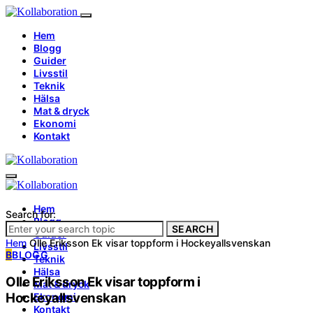
Hem
Blogg
Guider
Livsstil
Teknik
Hälsa
Mat & dryck
Ekonomi
Kontakt
Hem
Search for:
Blogg
SEARCH
Guider
Hem
Olle Eriksson Ek visar toppform i Hockeyallsvenskan
Livsstil
B
BLOGG
Teknik
Hälsa
Olle Eriksson Ek visar toppform i
Mat & dryck
Hockeyallsvenskan
Ekonomi
Kontakt