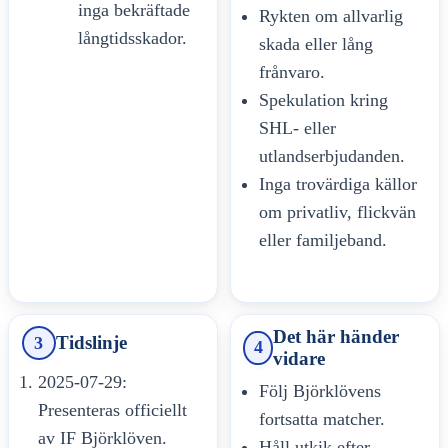
inga bekräftade
Rykten om allvarlig
långtidsskador.
skada eller lång
frånvaro.
Spekulation kring
SHL- eller
utlandserbjudanden.
Inga trovärdiga källor
om privatliv, flickvän
eller familjeband.
Det här händer
Tidslinje
3
4
vidare
2025-07-29:
Följ Björklövens
Presenteras officiellt
fortsatta matcher.
av IF Björklöven.
Håll utkik efter