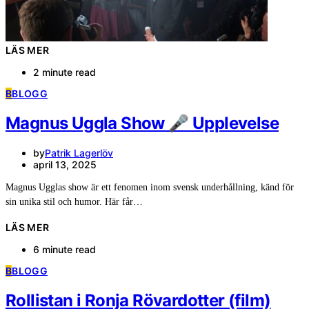
LÄS MER
2 minute read
B
BLOGG
Magnus Uggla Show 🎤 Upplevelse
by
Patrik Lagerlöv
april 13, 2025
Magnus Ugglas show är ett fenomen inom svensk underhållning, känd för
sin unika stil och humor. Här får…
LÄS MER
6 minute read
B
BLOGG
Rollistan i Ronja Rövardotter (film)