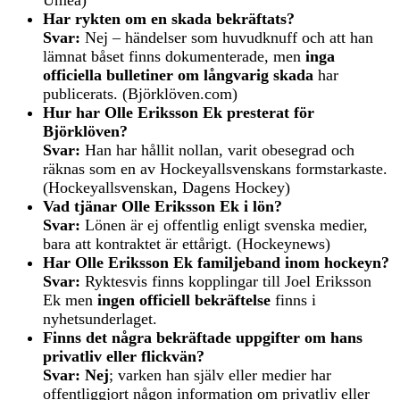
Har rykten om en skada bekräftats?
Svar:
Nej – händelser som huvudknuff och att han
lämnat båset finns dokumenterade, men
inga
officiella bulletiner om långvarig skada
har
publicerats. (Björklöven.com)
Hur har Olle Eriksson Ek presterat för
Björklöven?
Svar:
Han har hållit nollan, varit obesegrad och
räknas som en av Hockeyallsvenskans formstarkaste.
(Hockeyallsvenskan, Dagens Hockey)
Vad tjänar Olle Eriksson Ek i lön?
Svar:
Lönen är ej offentlig enligt svenska medier,
bara att kontraktet är ettårigt. (Hockeynews)
Har Olle Eriksson Ek familjeband inom hockeyn?
Svar:
Ryktesvis finns kopplingar till Joel Eriksson
Ek men
ingen officiell bekräftelse
finns i
nyhetsunderlaget.
Finns det några bekräftade uppgifter om hans
privatliv eller flickvän?
Svar:
Nej
; varken han själv eller medier har
offentliggjort någon information om privatliv eller