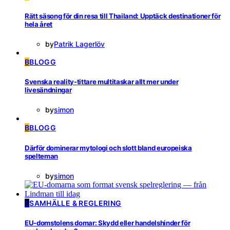
Rätt säsong för din resa till Thailand: Upptäck destinationer för
hela året
by
Patrik Lagerlöv
B
BLOGG
Svenska reality-tittare multitaskar allt mer under
livesändningar
by
simon
B
BLOGG
Därför dominerar mytologi och slott bland europeiska
spelteman
by
simon
S
SAMHÄLLE & REGLERING
EU-domstolens domar: Skydd eller handelshinder för