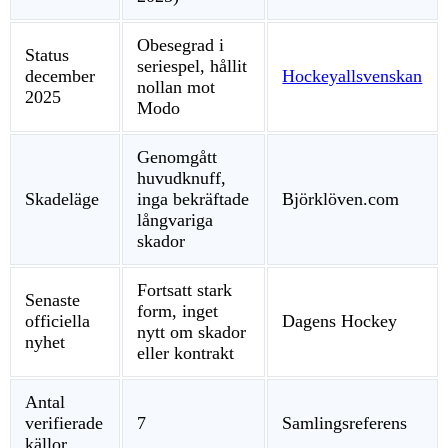
Obesegrad i
Status
seriespel, hållit
december
Hockeyallsvenskan
nollan mot
2025
Modo
Genomgått
huvudknuff,
Skadeläge
inga bekräftade
Björklöven.com
långvariga
skador
Fortsatt stark
Senaste
form, inget
officiella
Dagens Hockey
nytt om skador
nyhet
eller kontrakt
Antal
verifierade
7
Samlingsreferens
källor