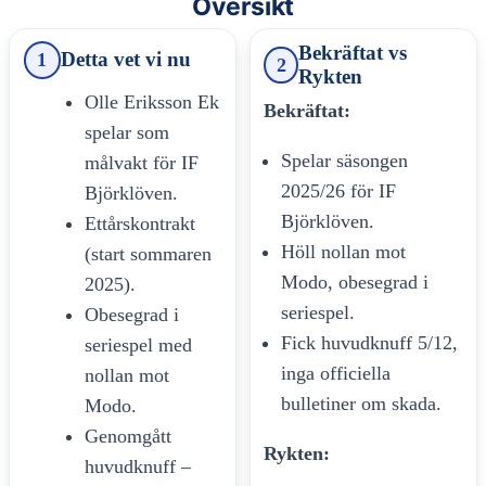
Oversikt
Bekräftat vs
Detta vet vi nu
1
2
Rykten
Olle Eriksson Ek
Bekräftat:
spelar som
Spelar säsongen
målvakt för IF
2025/26 för IF
Björklöven.
Björklöven.
Ettårskontrakt
Höll nollan mot
(start sommaren
Modo, obesegrad i
2025).
seriespel.
Obesegrad i
Fick huvudknuff 5/12,
seriespel med
inga officiella
nollan mot
bulletiner om skada.
Modo.
Genomgått
Rykten:
huvudknuff –