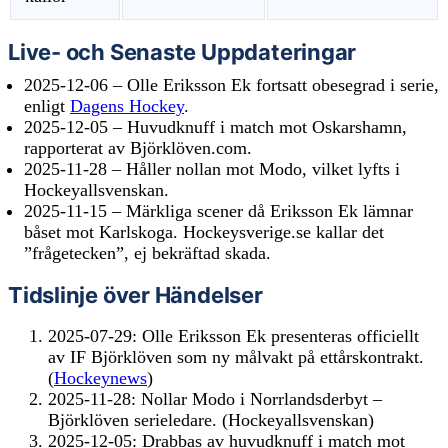
Live- och Senaste Uppdateringar
2025-12-06
– Olle Eriksson Ek fortsatt obesegrad i serie,
enligt
Dagens Hockey
.
2025-12-05
– Huvudknuff i match mot Oskarshamn,
rapporterat av Björklöven.com.
2025-11-28
– Håller nollan mot Modo, vilket lyfts i
Hockeyallsvenskan.
2025-11-15
– Märkliga scener då Eriksson Ek lämnar
båset mot Karlskoga. Hockeysverige.se kallar det
”frågetecken”, ej bekräftad skada.
Tidslinje över Händelser
2025-07-29: Olle Eriksson Ek presenteras officiellt
av IF Björklöven som ny målvakt på ettårskontrakt.
(
Hockeynews
)
2025-11-28: Nollar Modo i Norrlandsderbyt –
Björklöven serieledare. (Hockeyallsvenskan)
2025-12-05: Drabbas av huvudknuff i match mot