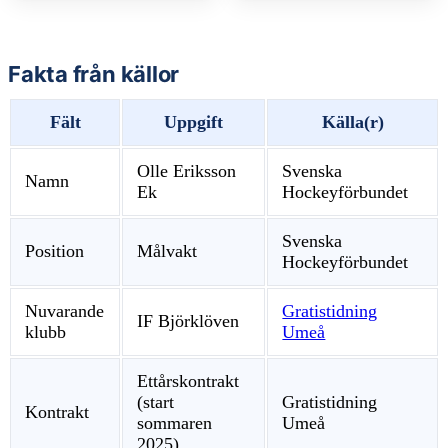
Fakta från källor
Fält
Uppgift
Källa(r)
Olle Eriksson
Svenska
Namn
Ek
Hockeyförbundet
Svenska
Position
Målvakt
Hockeyförbundet
Nuvarande
Gratistidning
IF Björklöven
klubb
Umeå
Ettårskontrakt
(start
Gratistidning
Kontrakt
sommaren
Umeå
2025)