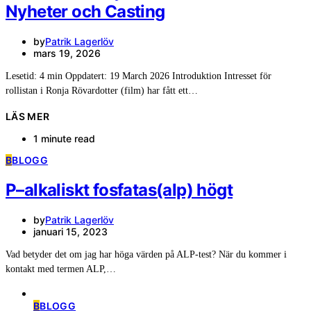
Nyheter och Casting
by
Patrik Lagerlöv
mars 19, 2026
Lesetid: 4 min Oppdatert: 19 March 2026 Introduktion Intresset för
rollistan i Ronja Rövardotter (film) har fått ett…
LÄS MER
1 minute read
B
BLOGG
P–alkaliskt fosfatas(alp) högt
by
Patrik Lagerlöv
januari 15, 2023
Vad betyder det om jag har höga värden på ALP-test? När du kommer i
kontakt med termen ALP,…
B
BLOGG