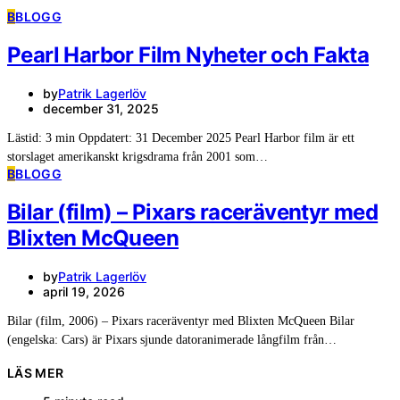
B
BLOGG
Pearl Harbor Film Nyheter och Fakta
by
Patrik Lagerlöv
december 31, 2025
Lästid: 3 min Oppdatert: 31 December 2025 Pearl Harbor film är ett
storslaget amerikanskt krigsdrama från 2001 som…
B
BLOGG
Bilar (film) – Pixars raceräventyr med
Blixten McQueen
by
Patrik Lagerlöv
april 19, 2026
Bilar (film, 2006) – Pixars raceräventyr med Blixten McQueen Bilar
(engelska: Cars) är Pixars sjunde datoranimerade långfilm från…
LÄS MER