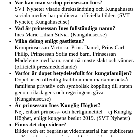
Var kan man se dop prinsessan Ines?
SVT Nyheter visade direktsändning och Kungahusets
sociala medier har publicerat officiella bilder. (SVT
Nyheter, Kungahuset.se)
Vad är prinsessan Ines fullständiga namn?
Ines Marie Lilian Silvia. (Kungahuset.se)
Vilka deltog enligt gästlistan?
Kronprinsessan Victoria, Prins Daniel, Prins Carl
Philip, Prinsessan Sofia med barn, Prinsessan
Madeleine med barn, samt närmaste släkt och vänner.
(officiellt pressmeddelande)
Varför är dopet betydelsefullt för kungafamiljen?
Dopet är en offentlig tradition men markerar också
familjens privatliv och symbolisk koppling till staten
genom riksdagens och regeringens gåva.
(Kungahuset.se)
Är prinsessan Ines Kunglig Höghet?
Nej, enbart prinsess- och hertiginnetitel – ej Kunglig
Höghet, enligt kungens beslut 2019. (SVT Nyheter)
Finns det dop videor?
Bilder och ett begränsat videomaterial har publicerats