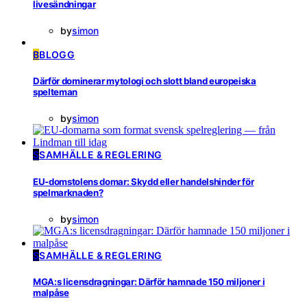
livesändningar
by
simon
B
BLOGG
Därför dominerar mytologi och slott bland europeiska
spelteman
by
simon
S
SAMHÄLLE & REGLERING
EU-domstolens domar: Skydd eller handelshinder för
spelmarknaden?
by
simon
S
SAMHÄLLE & REGLERING
MGA:s licensdragningar: Därför hamnade 150 miljoner i
malpåse