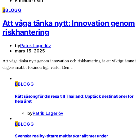
5 minute read
B
BLOGG
Att våga tänka nytt: Innovation genom
riskhantering
by
Patrik Lagerlöv
mars 15, 2025
Att våga tänka nytt genom innovation och riskhantering är ett viktigt ämne i
dagens snabbt föränderliga värld. Den…
B
BLOGG
Rätt säsong för din resa till Thailand: Upptäck destinationer för
hela året
by
Patrik Lagerlöv
B
BLOGG
Svenska reality-tittare multitaskar allt mer under