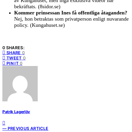
av Kungahuset, men inga exklusiva videor har
bekräftats. (8sidor.se)
Kommer prinsessan Ines få offentliga åtaganden?
Nej, hon betraktas som privatperson enligt nuvarande
policy. (Kungahuset.se)
0 SHARES:
SHARE
0
TWEET
0
PIN IT
0
Patrik Lagerlöv
— PREVIOUS ARTICLE