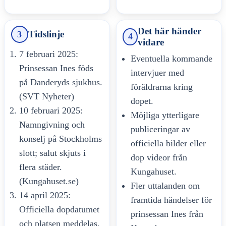
Det här händer
Tidslinje
3
4
vidare
7 februari 2025:
Eventuella kommande
Prinsessan Ines föds
intervjuer med
på Danderyds sjukhus.
föräldrarna kring
(SVT Nyheter)
dopet.
10 februari 2025:
Möjliga ytterligare
Namngivning och
publiceringar av
konselj på Stockholms
officiella bilder eller
slott; salut skjuts i
dop videor från
flera städer.
Kungahuset.
(Kungahuset.se)
Fler uttalanden om
14 april 2025:
framtida händelser för
Officiella dopdatumet
prinsessan Ines från
och platsen meddelas.