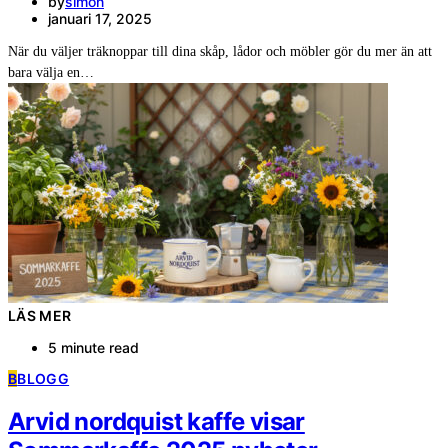
by
simon
januari 17, 2025
När du väljer träknoppar till dina skåp, lådor och möbler gör du mer än att
bara välja en…
LÄS MER
5 minute read
B
BLOGG
Arvid nordquist kaffe visar