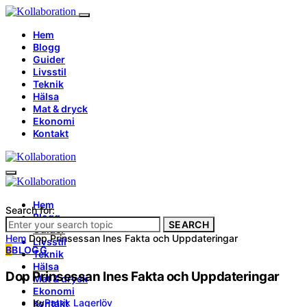
Hem
Blogg
Guider
Livsstil
Teknik
Hälsa
Mat & dryck
Ekonomi
Kontakt
Hem
Search for:
Blogg
SEARCH
Guider
Hem
Dop Prinsessan Ines Fakta och Uppdateringar
Livsstil
B
BLOGG
Teknik
Hälsa
Dop Prinsessan Ines Fakta och Uppdateringar
Mat & dryck
Ekonomi
by
Patrik Lagerlöv
Kontakt