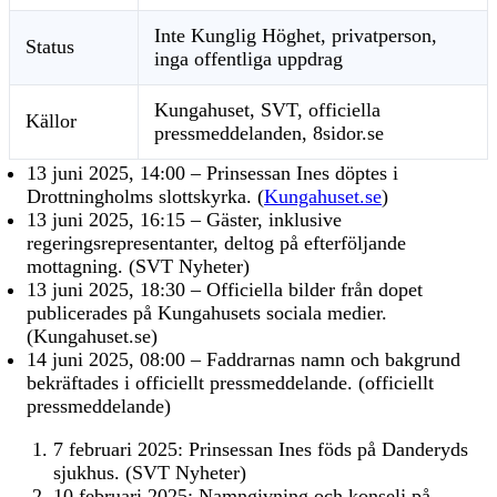
Inte Kunglig Höghet, privatperson,
Status
inga offentliga uppdrag
Kungahuset, SVT, officiella
Källor
pressmeddelanden, 8sidor.se
13 juni 2025, 14:00
– Prinsessan Ines döptes i
Drottningholms slottskyrka. (
Kungahuset.se
)
13 juni 2025, 16:15
– Gäster, inklusive
regeringsrepresentanter, deltog på efterföljande
mottagning. (SVT Nyheter)
13 juni 2025, 18:30
– Officiella bilder från dopet
publicerades på Kungahusets sociala medier.
(Kungahuset.se)
14 juni 2025, 08:00
– Faddrarnas namn och bakgrund
bekräftades i officiellt pressmeddelande. (officiellt
pressmeddelande)
7 februari 2025: Prinsessan Ines föds på Danderyds
sjukhus. (SVT Nyheter)
10 februari 2025: Namngivning och konselj på