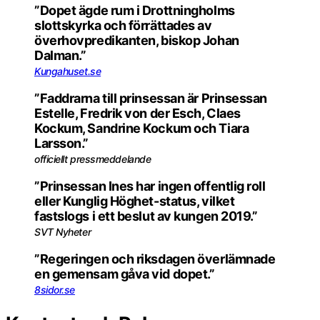
”Dopet ägde rum i Drottningholms
slottskyrka och förrättades av
överhovpredikanten, biskop Johan
Dalman.”
Kungahuset.se
”Faddrarna till prinsessan är Prinsessan
Estelle, Fredrik von der Esch, Claes
Kockum, Sandrine Kockum och Tiara
Larsson.”
officiellt pressmeddelande
”Prinsessan Ines har ingen offentlig roll
eller Kunglig Höghet-status, vilket
fastslogs i ett beslut av kungen 2019.”
SVT Nyheter
”Regeringen och riksdagen överlämnade
en gemensam gåva vid dopet.”
8sidor.se