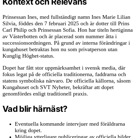
Kontext och Relevans
Prinsessan Ines, med fullständigt namn Ines Marie Lilian
Silvia, föddes den 7 februari 2025 och är dotter till Prins
Carl Philip och Prinsessan Sofia. Hon har titeln hertiginna
av Västerbotten och är placerad som nummer åtta i
successionsordningen. På grund av interna förändringar i
kungahuset betraktas hon nu som privatperson utan
Kunglig Höghet-status.
Dopet har fått stor uppmärksamhet i svensk media, där
fokus legat på de officiella traditionerna, faddrarna och
statens symboliska närvaro. De officiella källorna, såsom
Kungahuset och SVT Nyheter, bekräftar att dopet
genomfördes enligt traditionell praxis.
Vad blir härnäst?
Eventuella kommande intervjuer med föräldrarna
kring dopet.
Möjliga ytterligare publiceringar av officiella bilder