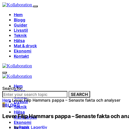
Hem
Blogg
Guider
Livsstil
Teknik
Hälsa
Mat & dryck
Ekonomi
Kontakt
Hem
Search for:
Blogg
SEARCH
Guider
Hem
Lever Filip Hammars pappa – Senaste fakta och analyser
Livsstil
B
BLOGG
Teknik
Hälsa
Lever Filip Hammars pappa – Senaste fakta och an
Mat & dryck
Ekonomi
by
Patrik Lagerlöv
Kontakt