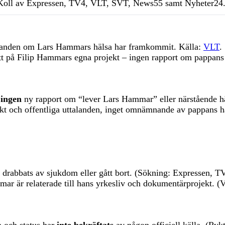
Koll av Expressen, TV4, VLT, SVT, News55 samt Nyheter24
ttalanden om Lars Hammars hälsa har framkommit. Källa:
VLT
.
tt på Filip Hammars egna projekt – ingen rapport om pappans 
r
ingen
ny rapport om “lever Lars Hammar” eller närstående h
kt och offentliga uttalanden, inget omnämnande av pappans h
ar drabbats av sjukdom eller gått bort. (Sökning: Expressen
r är relaterade till hans yrkesliv och dokumentärprojekt. (