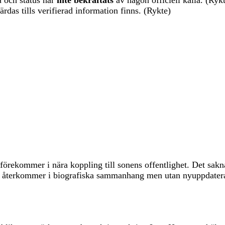
 och status har
inte bekräftats
av någon officiell källa. (Ryk
rdas tills verifierad information finns. (Rykte)
ekommer i nära koppling till sonens offentlighet. Det sakna
g” återkommer i biografiska sammanhang men utan nyuppdat