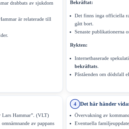
Bekräftat:
ammar drabbats av sjukdom
Det finns inga officiella
ammar är relaterade till
gått bort.
Senaste publikationerna 
der.
Rykten:
Internetbaserade spekula
bekräftats
.
Påståenden om dödsfall el
Det här händer vida
4
r Lars Hammar”. (VLT)
Övervakning av kommande 
an omnämnande av pappans
Eventuella familjeuppdater