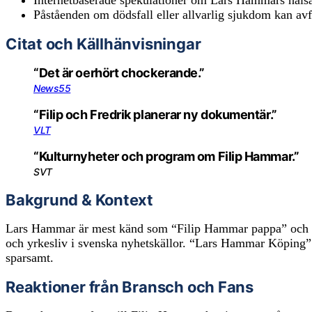
Internetbaserade spekulationer om Lars Hammars hälsa
Påståenden om dödsfall eller allvarlig sjukdom kan avfä
Citat och Källhänvisningar
“Det är oerhört chockerande.”
News55
“Filip och Fredrik planerar ny dokumentär.”
VLT
“Kulturnyheter och program om Filip Hammar.”
SVT
Bakgrund & Kontext
Lars Hammar är mest känd som “Filip Hammar pappa” och för
och yrkesliv i svenska nyhetskällor. “Lars Hammar Köpin
sparsamt.
Reaktioner från Bransch och Fans