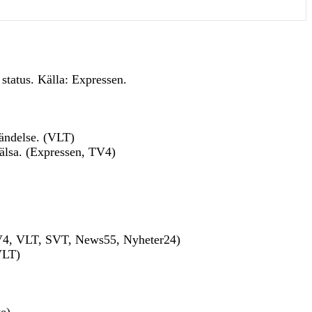
.
status. Källa: Expressen.
ändelse. (VLT)
älsa. (Expressen, TV4)
, TV4, VLT, SVT, News55, Nyheter24)
VLT)