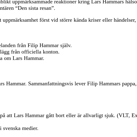
publikt uppmärksammade reaktioner kring Lars Hammars hälsos
tären “Den sista resan”.
 uppmärksamhet först vid större kända kriser eller händelser, vi
landen från Filip Hammar själv.
lägg från officiella konton.
akta om Lars Hammar.
ars Hammar. Sammanfattningsvis lever Filip Hammars pappa, ba
 på att Lars Hammar gått bort eller är allvarligt sjuk. (VLT, E
 i svenska medier.