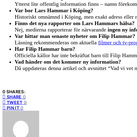
Ytterst lite offentlig information finns – namn föreko
Var bor Lars Hammar i Köping?
Historiskt omnämnd i Köping, men exakt adress eller n
Finns det nya rapporter om Lars Hammars hälsa?
Nej, medierna rapporterar för närvarande
ingen ny in
Var hittar man senaste nyheter om Filip Hammar?
Läsning rekommenderas om aktuella
filmer och tv-pr
Har Filip Hammar barn?
Officiella källor har inte bekräftat barn till Filip Hamm
Vad händer om det kommer ny information?
Då uppdateras denna artikel och avsnittet “Vad vi vet 
0 SHARES:
SHARE
0
TWEET
0
PIN IT
0