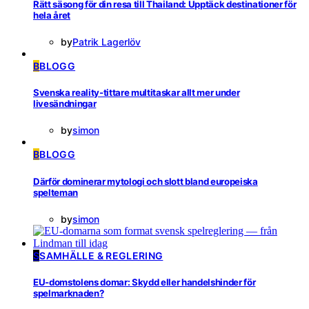
Rätt säsong för din resa till Thailand: Upptäck destinationer för
hela året
by
Patrik Lagerlöv
B
BLOGG
Svenska reality-tittare multitaskar allt mer under
livesändningar
by
simon
B
BLOGG
Därför dominerar mytologi och slott bland europeiska
spelteman
by
simon
S
SAMHÄLLE & REGLERING
EU-domstolens domar: Skydd eller handelshinder för
spelmarknaden?