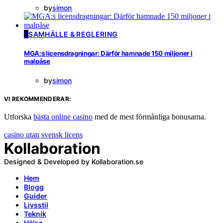
by
simon
S
SAMHÄLLE & REGLERING
MGA:s licensdragningar: Därför hamnade 150 miljoner i
malpåse
by
simon
VI REKOMMENDERAR:
Utforska
bästa online casino
med de mest förmånliga bonusarna.
casino utan svensk licens
Kollaboration
Designed & Developed by Kollaboration.se
Hem
Blogg
Guider
Livsstil
Teknik
Hälsa