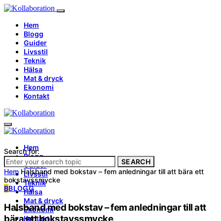
Hem
Blogg
Guider
Livsstil
Teknik
Hälsa
Mat & dryck
Ekonomi
Kontakt
Hem
Search for:
Blogg
SEARCH
Guider
Hem
Halsband med bokstav – fem anledningar till att bära ett
Livsstil
bokstavssmycke
Teknik
B
BLOGG
Hälsa
Mat & dryck
Halsband med bokstav – fem anledningar till att
Ekonomi
bära ett bokstavssmycke
Kontakt