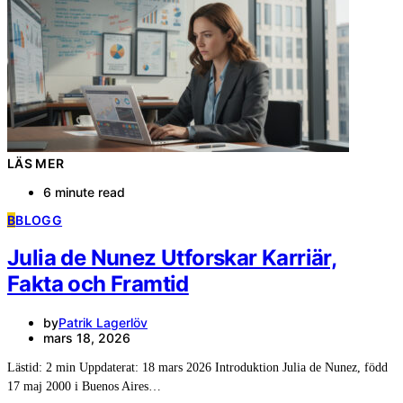
LÄS MER
6 minute read
B
BLOGG
Julia de Nunez Utforskar Karriär,
Fakta och Framtid
by
Patrik Lagerlöv
mars 18, 2026
Lästid: 2 min Uppdaterat: 18 mars 2026 Introduktion Julia de Nunez, född
17 maj 2000 i Buenos Aires…