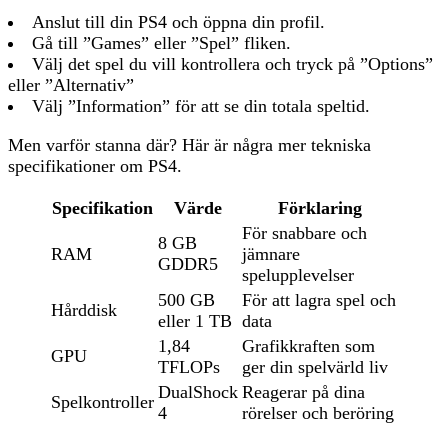
Anslut till din PS4 och öppna din profil.
Gå till ”Games” eller ”Spel” fliken.
Välj det spel du vill kontrollera och tryck på ”Options”
eller ”Alternativ”
Välj ”Information” för att se din totala speltid.
Men varför stanna där? Här är några mer tekniska
specifikationer om PS4.
Specifikation
Värde
Förklaring
För snabbare och
8 GB
RAM
jämnare
GDDR5
spelupplevelser
500 GB
För att lagra spel och
Hårddisk
eller 1 TB
data
1,84
Grafikkraften som
GPU
TFLOPs
ger din spelvärld liv
DualShock
Reagerar på dina
Spelkontroller
4
rörelser och beröring