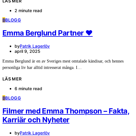
LÄS MER
2 minute read
B
BLOGG
Emma Berglund Partner ❤️
by
Patrik Lagerlöv
april 9, 2025
Emma Berglund är en av Sveriges mest omtalade kändisar, och hennes
personliga liv har alltid intresserat många. I…
LÄS MER
6 minute read
B
BLOGG
Filmer med Emma Thompson – Fakta,
Karriär och Nyheter
by
Patrik Lagerlöv