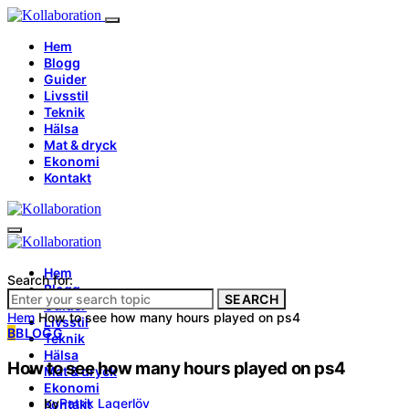
Hem
Blogg
Guider
Livsstil
Teknik
Hälsa
Mat & dryck
Ekonomi
Kontakt
Hem
Search for:
Blogg
SEARCH
Guider
Hem
How to see how many hours played on ps4
Livsstil
B
BLOGG
Teknik
Hälsa
How to see how many hours played on ps4
Mat & dryck
Ekonomi
by
Patrik Lagerlöv
Kontakt