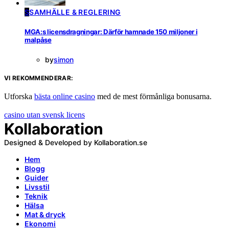
S
SAMHÄLLE & REGLERING
MGA:s licensdragningar: Därför hamnade 150 miljoner i
malpåse
by
simon
VI REKOMMENDERAR:
Utforska
bästa online casino
med de mest förmånliga bonusarna.
casino utan svensk licens
Kollaboration
Designed & Developed by Kollaboration.se
Hem
Blogg
Guider
Livsstil
Teknik
Hälsa
Mat & dryck
Ekonomi