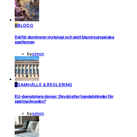
B
BLOGG
Därför dominerar mytologi och slott bland europeiska
spelteman
by
simon
S
SAMHÄLLE & REGLERING
EU-domstolens domar: Skydd eller handelshinder för
spelmarknaden?
by
simon