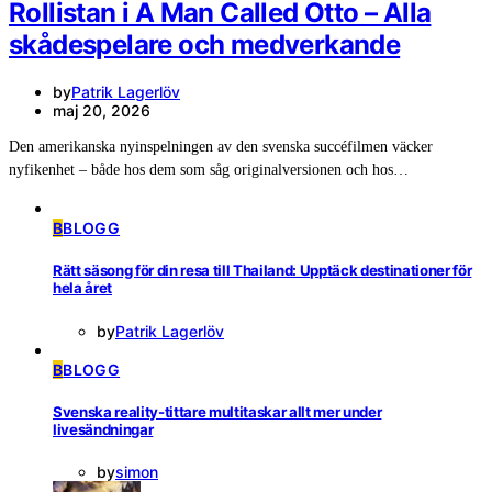
Rollistan i A Man Called Otto – Alla
skådespelare och medverkande
by
Patrik Lagerlöv
maj 20, 2026
Den amerikanska nyinspelningen av den svenska succéfilmen väcker
nyfikenhet – både hos dem som såg originalversionen och hos…
B
BLOGG
Rätt säsong för din resa till Thailand: Upptäck destinationer för
hela året
by
Patrik Lagerlöv
B
BLOGG
Svenska reality-tittare multitaskar allt mer under
livesändningar
by
simon