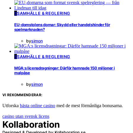
S
SAMHÄLLE & REGLERING
EU-domstolens domar: Skydd eller handelshinder för
spelmarknaden?
by
simon
S
SAMHÄLLE & REGLERING
MGA:s licensdragningar: Därför hamnade 150 miljoner i
malpåse
by
simon
VI REKOMMENDERAR:
Utforska
bästa online casino
med de mest förmånliga bonusarna.
casino utan svensk licens
Kollaboration
Designed & Developed by Kollaboration.se