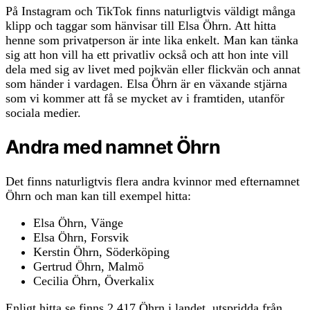
På Instagram och TikTok finns naturligtvis väldigt många
klipp och taggar som hänvisar till Elsa Öhrn. Att hitta
henne som privatperson är inte lika enkelt. Man kan tänka
sig att hon vill ha ett privatliv också och att hon inte vill
dela med sig av livet med pojkvän eller flickvän och annat
som händer i vardagen. Elsa Öhrn är en växande stjärna
som vi kommer att få se mycket av i framtiden, utanför
sociala medier.
Andra med namnet Öhrn
Det finns naturligtvis flera andra kvinnor med efternamnet
Öhrn och man kan till exempel hitta:
Elsa Öhrn, Vänge
Elsa Öhrn, Forsvik
Kerstin Öhrn, Söderköping
Gertrud Öhrn, Malmö
Cecilia Öhrn, Överkalix
Enligt hitta.se finns 2 417 Öhrn i landet, utspridda från