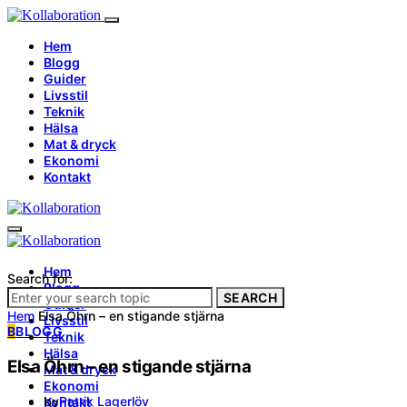
Hem
Blogg
Guider
Livsstil
Teknik
Hälsa
Mat & dryck
Ekonomi
Kontakt
Hem
Search for:
Blogg
SEARCH
Guider
Hem
Elsa Öhrn – en stigande stjärna
Livsstil
B
BLOGG
Teknik
Hälsa
Elsa Öhrn – en stigande stjärna
Mat & dryck
Ekonomi
by
Patrik Lagerlöv
Kontakt