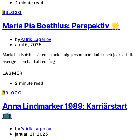
2 minute read
B
BLOGG
Maria Pia Boethius: Perspektiv 🌟
by
Patrik Lagerlöv
april 6, 2025
Maria Pia Boëthius är en namnkunnig person inom kultur och journalistik i
Sverige. Hon har haft en lång…
LÄS MER
2 minute read
B
BLOGG
Anna Lindmarker 1989: Karriärstart
📺
by
Patrik Lagerlöv
januari 21, 2025