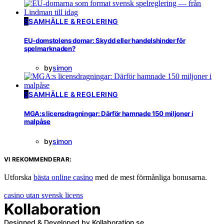
S
SAMHÄLLE & REGLERING
EU-domstolens domar: Skydd eller handelshinder för
spelmarknaden?
by
simon
S
SAMHÄLLE & REGLERING
MGA:s licensdragningar: Därför hamnade 150 miljoner i
malpåse
by
simon
VI REKOMMENDERAR:
Utforska
bästa online casino
med de mest förmånliga bonusarna.
casino utan svensk licens
Kollaboration
Designed & Developed by Kollaboration.se