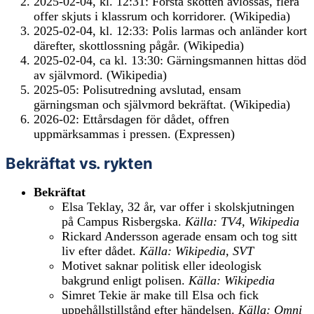
2025-02-04, kl. 12:31: Första skotten avlossas, flera
offer skjuts i klassrum och korridorer. (Wikipedia)
2025-02-04, kl. 12:33: Polis larmas och anländer kort
därefter, skottlossning pågår. (Wikipedia)
2025-02-04, ca kl. 13:30: Gärningsmannen hittas död
av självmord. (Wikipedia)
2025-05: Polisutredning avslutad, ensam
gärningsman och självmord bekräftat. (Wikipedia)
2026-02: Ettårsdagen för dådet, offren
uppmärksammas i pressen. (Expressen)
Bekräftat vs. rykten
Bekräftat
Elsa Teklay, 32 år, var offer i skolskjutningen
på Campus Risbergska.
Källa: TV4, Wikipedia
Rickard Andersson agerade ensam och tog sitt
liv efter dådet.
Källa: Wikipedia, SVT
Motivet saknar politisk eller ideologisk
bakgrund enligt polisen.
Källa: Wikipedia
Simret Tekie är make till Elsa och fick
uppehållstillstånd efter händelsen.
Källa: Omni