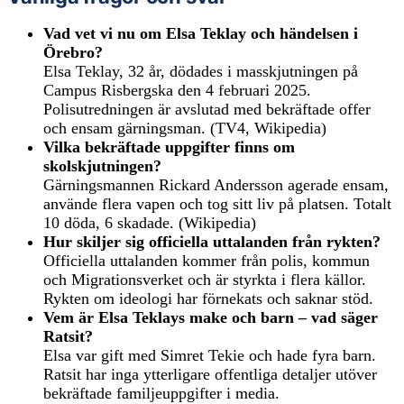
Vad vet vi nu om Elsa Teklay och händelsen i
Örebro?
Elsa Teklay, 32 år, dödades i masskjutningen på
Campus Risbergska den 4 februari 2025.
Polisutredningen är avslutad med bekräftade offer
och ensam gärningsman. (TV4, Wikipedia)
Vilka bekräftade uppgifter finns om
skolskjutningen?
Gärningsmannen Rickard Andersson agerade ensam,
använde flera vapen och tog sitt liv på platsen. Totalt
10 döda, 6 skadade. (Wikipedia)
Hur skiljer sig officiella uttalanden från rykten?
Officiella uttalanden kommer från polis, kommun
och Migrationsverket och är styrkta i flera källor.
Rykten om ideologi har förnekats och saknar stöd.
Vem är Elsa Teklays make och barn – vad säger
Ratsit?
Elsa var gift med Simret Tekie och hade fyra barn.
Ratsit har inga ytterligare offentliga detaljer utöver
bekräftade familjeuppgifter i media.