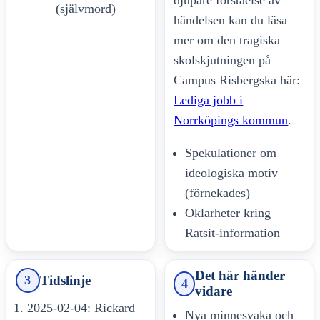
(självmord)
händelsen kan du läsa
mer om den tragiska
skolskjutningen på
Campus Risbergska här:
Lediga jobb i
Norrköpings kommun
.
Spekulationer om
ideologiska motiv
(förnekades)
Oklarheter kring
Ratsit-information
Det här händer
Tidslinje
3
4
vidare
2025-02-04: Rickard
Nya minnesvaka och