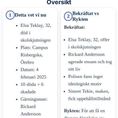
Översikt
Bekräftat vs
Detta vet vi nu
1
2
Rykten
Elsa Teklay, 32,
Bekräftat:
död i
Elsa Teklay, 32, offer
skolskjutningen
i skolskjutningen
Plats: Campus
Rickard Andersson
Risbergska,
agerade ensam och tog
Örebro
sitt liv
Datum: 4
Polisen fann inget
februari 2025
ideologiskt motiv
10 döda + 6
Simret Tekie, maken,
skadade
fick uppehållstillstånd
Gärningsman:
Rickard
Rykten:
För att få en
Andersson
djupare förståelse av