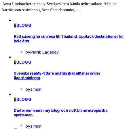
Anna Lindmarker är en av Sveriges mest kända nyhetsankare. Med en
karriär som sträcker sig över flera decennier,…
B
BLOGG
Rätt säsong för din resa till Thailand: Upptäck destinationer för
hela året
by
Patrik Lagerlöv
B
BLOGG
Svenska reality-tittare multitaskar allt mer under
livesändningar
by
simon
B
BLOGG
Därför dominerar mytologi och slott bland europeiska
spelteman
by
simon