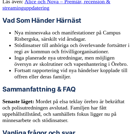
Läs även:
Alice och Nova – Premiär, recension &
streaminguppdatering
Vad Som Händer Härnäst
Nya minnesvaka och manifestationer på Campus
Risbergska, särskilt vid årsdagar.
Stödinsatser till anhöriga och överlevande fortsätter i
regi av kommun och frivilligorganisationer.
Inga planerade nya utredningar, men möjligen
översyn av skolrutiner och vapenhantering i Örebro.
Fortsatt rapportering vid nya händelser kopplade till
offren eller deras familjer.
Sammanfattning & FAQ
Senaste läget:
Mordet på elsa teklay örebro är bekräftat
och polisutredningen avslutad. Familjen har fått
uppehållstillstånd, och samhällets fokus ligger nu på
minnesarbete och stödinsatser.
Vanliga frågor och svar