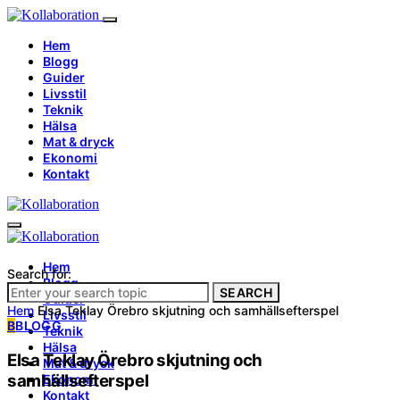
Hem
Blogg
Guider
Livsstil
Teknik
Hälsa
Mat & dryck
Ekonomi
Kontakt
Hem
Search for:
Blogg
SEARCH
Guider
Hem
Elsa Teklay Örebro skjutning och samhällsefterspel
Livsstil
B
BLOGG
Teknik
Hälsa
Elsa Teklay Örebro skjutning och
Mat & dryck
samhällsefterspel
Ekonomi
Kontakt