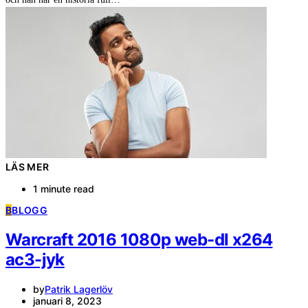
LÄS MER
1 minute read
B
BLOGG
Warcraft 2016 1080p web-dl x264
ac3-jyk
by
Patrik Lagerlöv
januari 8, 2023