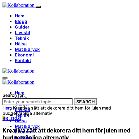
Hem
Blogg
Guider
Livsstil
Teknik
Hälsa
Mat & dryck
Ekonomi
Kontakt
Hem
Search for:
Blogg
SEARCH
Guider
Hem
Kreativa sätt att dekorera ditt hem för julen med
Livsstil
budgetvänliga alternativ
Teknik
B
BLOGG
Hälsa
Mat & dryck
Kreativa sätt att dekorera ditt hem för julen med
Ekonomi
budgetvänliga alternativ
Kontakt