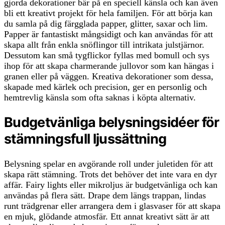
gjorda dekorationer bär på en speciell känsla och kan även
bli ett kreativt projekt för hela familjen. För att börja kan
du samla på dig färgglada papper, glitter, saxar och lim.
Papper är fantastiskt mångsidigt och kan användas för att
skapa allt från enkla snöflingor till intrikata julstjärnor.
Dessutom kan små tygflickor fyllas med bomull och sys
ihop för att skapa charmerande jullovor som kan hängas i
granen eller på väggen. Kreativa dekorationer som dessa,
skapade med kärlek och precision, ger en personlig och
hemtrevlig känsla som ofta saknas i köpta alternativ.
Budgetvänliga belysningsidéer för
stämningsfull ljussättning
Belysning spelar en avgörande roll under juletiden för att
skapa rätt stämning. Trots det behöver det inte vara en dyr
affär. Fairy lights eller mikroljus är budgetvänliga och kan
användas på flera sätt. Drape dem längs trappan, lindas
runt trädgrenar eller arrangera dem i glasvaser för att skapa
en mjuk, glödande atmosfär. Ett annat kreativt sätt är att