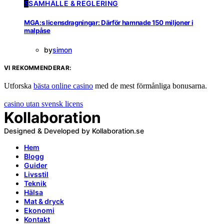
S
SAMHÄLLE & REGLERING
MGA:s licensdragningar: Därför hamnade 150 miljoner i
malpåse
by
simon
VI REKOMMENDERAR:
Utforska
bästa online casino
med de mest förmånliga bonusarna.
casino utan svensk licens
Kollaboration
Designed & Developed by Kollaboration.se
Hem
Blogg
Guider
Livsstil
Teknik
Hälsa
Mat & dryck
Ekonomi
Kontakt