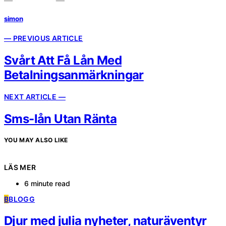
simon
— PREVIOUS ARTICLE
Svårt Att Få Lån Med
Betalningsanmärkningar
NEXT ARTICLE —
Sms-lån Utan Ränta
YOU MAY ALSO LIKE
LÄS MER
6 minute read
B
BLOGG
Djur med julia nyheter, naturäventyr