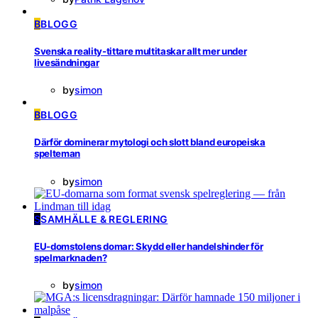
B
BLOGG
Svenska reality-tittare multitaskar allt mer under
livesändningar
by
simon
B
BLOGG
Därför dominerar mytologi och slott bland europeiska
spelteman
by
simon
S
SAMHÄLLE & REGLERING
EU-domstolens domar: Skydd eller handelshinder för
spelmarknaden?
by
simon