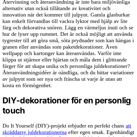
Återvinning och återanvändning är inte bara miljövänliga
alternativ utan också tillåtande av kreativitet och
innovation när det kommer till julpynt. Gamla glasburkar
kan enkelt förvandlas till vackra lyktor med hjälp av lite
färg och dekorativa snören. Lägg en värmeljus inuti och se
hur de lyser upp rummet. Det är också möjligt att använda
tygrester till att göra små, söta prydnader som kan hängas i
granen eller användas som paketdekorationer. Även
wellpapp och kartonger kan återanvändas. Varför inte
klippa ut stjärnor eller hjärtan och måla dem i glittrande
färger för att skapa unika och personliga juldekorationer?
Återanvändningsidéer är oändliga, och du hittar variationer
av julpynt som ser nya och fräscha ut varje år utan att
kosta en förmögenhet.
DIY-dekorationer för en personlig
touch
Do It Yourself (DIY)-projekt erbjuder en perfekt chans
att
skräddarsy juldekorationerna
efter egen smak. Egenhändigt