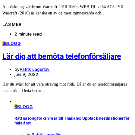
Anmärkningsvärde om Warcraft 2016 1080p WEB-DL x264 AC3-JYK
Warcraft (2016) är kanske en av de mest minnesvärda och…
LÄS MER
2 minute read
B
BLOGG
Lär dig att bemöta telefonförsäljare
by
Patrik Lagerlöv
juni 9, 2022
Har du svårt för att vara otrevlig mot folk. Då är du en telefonförsäljares
heta dröm. Detta beror…
B
BLOGG
Rätt säsong för din resa till Thailand: Upptäck destinationer för
hela året
by
Patrik Lagerlöv