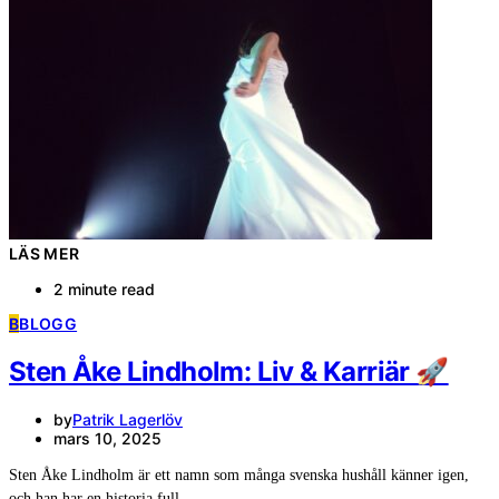
LÄS MER
2 minute read
B
BLOGG
Sten Åke Lindholm: Liv & Karriär 🚀
by
Patrik Lagerlöv
mars 10, 2025
Sten Åke Lindholm är ett namn som många svenska hushåll känner igen,
och han har en historia full…