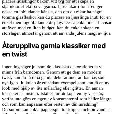
placera ljusslingor bakom vitt tyg för att skapa en
stjärnklar effekt på väggarna. Ljusstakar i fönstren ger
också en inbjudande känsla, och om du råkar ha några
tomma glasflaskor kan du placera en ljusslinga inuti för en
enkel men iögonfallande display. Dessa enkla idéer bevisar
att även med en liten budget, kan du enkelt skapa en
storslagen atmosfär genom att använda julens magi av ljus.
Återuppliva gamla klassiker med
en twist
Ingenting säger jul som de klassiska dekorationerna vi
minns från barndomen. Genom att ge dem en modern
twist, kan du få dina gamla dekorationer att kännas som
nya igen. Julkulan är ett sådant exempel som kan få en ny
look med hjälp av lite målarfärg eller glitter. En annan
klassiker är misteln. Istället för att köpa en ny varje år,
varför inte göra en egen av konstmaterial som håller längre
och som kan anpassas efter resten av din inredning?
Dessutom kan enkla pappersplattor klippas och omvandlas