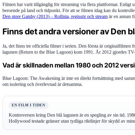
Filmen har varit tillgänglig för streaming via flera plattformar. Enlig
beroende på land och tidpunkt. För att se filmen idag kan du kontroll
Den store Gatsby (2013) – Rollista, regissör och stream
är en annan fi
Finns det andra versioner av Den b
Ja, det finns tre officiella filmer i serien. Den första är originalfil
lagunen (Return to the Blue Lagoon) kom 1991. År 2012 gjordes TV
Vad är skillnaden mellan 1980 och 2012 vers
Blue Lagoon: The Awakening är inte en direkt fortsättning med samma
om isolering och överlevnad är detsamma.
EN FILM I TIDEN
Kontroversen kring Den blå lagunen är en spegling av sin tid. 198
Hollywood testade gränser utan tydliga riktlinjer för skydd av min