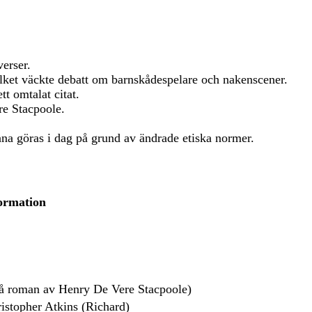
verser.
ilket väckte debatt om barnskådespelare och nakenscener.
t omtalat citat.
e Stacpoole.
nna göras i dag på grund av ändrade etiska normer.
ormation
å roman av Henry De Vere Stacpoole)
istopher Atkins (Richard)