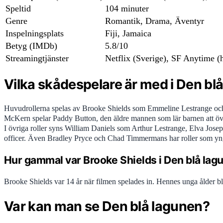
Speltid
104 minuter
Genre
Romantik, Drama, Äventyr
Inspelningsplats
Fiji, Jamaica
Betyg (IMDb)
5.8/10
Streamingtjänster
Netflix (Sverige), SF Anytime (
Vilka skådespelare är med i Den bl
Huvudrollerna spelas av Brooke Shields som Emmeline Lestrange och 
McKern spelar Paddy Button, den äldre mannen som lär barnen att öv
I övriga roller syns William Daniels som Arthur Lestrange, Elva 
officer. Även Bradley Pryce och Chad Timmermans har roller som yn
Hur gammal var Brooke Shields i Den blå lag
Brooke Shields var 14 år när filmen spelades in. Hennes unga ålder bl
Var kan man se Den blå lagunen?