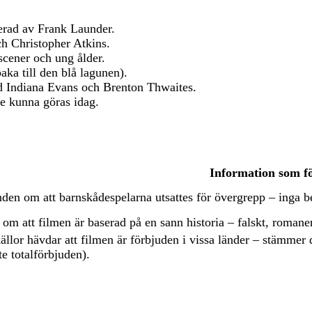
erad av Frank Launder.
h Christopher Atkins.
cener och ung ålder.
ka till den blå lagunen).
Indiana Evans och Brenton Thwaites.
le kunna göras idag.
Information som fö
den om att barnskådespelarna utsattes för övergrepp – inga be
om att filmen är baserad på en sann historia – falskt, romanen
ällor hävdar att filmen är förbjuden i vissa länder – stämmer
e totalförbjuden).