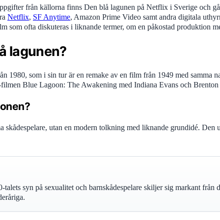
t uppgifter från källorna finns Den blå lagunen på Netflix i Sverige och 
era
Netflix
,
SF Anytime
, Amazon Prime Video samt andra digitala uthyr
lm som ofta diskuteras i liknande termer, om en påkostad produktion me
lå lagunen?
men från 1980, som i sin tur är en remake av en film från 1949 med samma 
-filmen Blue Lagoon: The Awakening med Indiana Evans och Brenton T
ionen?
 skådespelare, utan en modern tolkning med liknande grundidé. Den uts
0-talets syn på sexualitet och barnskådespelare skiljer sig markant frå
deråriga.