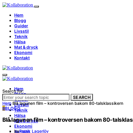
Hem
Blogg
Guider
Livsstil
Teknik
Hälsa
Mat & dryck
Ekonomi
Kontakt
Hem
Search for:
Blogg
SEARCH
Guider
Hem
Blå lagunen film – kontroversen bakom 80-talsklassikern
Livsstil
B
BLOGG
Teknik
Hälsa
Blå lagunen film – kontroversen bakom 80-talskla
Mat & dryck
Ekonomi
by
Patrik Lagerlöv
Kontakt