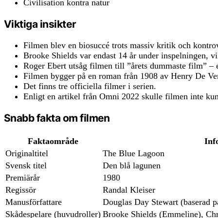
Civilisation kontra natur
Viktiga insikter
Filmen blev en biosuccé trots massiv kritik och kontro
Brooke Shields var endast 14 år under inspelningen, v
Roger Ebert utsåg filmen till ”årets dummaste film” – et
Filmen bygger på en roman från 1908 av Henry De Ver
Det finns tre officiella filmer i serien.
Enligt en artikel från Omni 2022 skulle filmen inte ku
Snabb fakta om filmen
Faktaområde
Inf
Originaltitel
The Blue Lagoon
Svensk titel
Den blå lagunen
Premiärår
1980
Regissör
Randal Kleiser
Manusförfattare
Douglas Day Stewart (baserad p
Skådespelare (huvudroller)
Brooke Shields (Emmeline), Chr