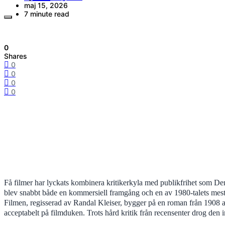
maj 15, 2026
7 minute read
0
Shares
0
0
0
0
Få filmer har lyckats kombinera kritikerkyla med publikfrihet som D
blev snabbt både en kommersiell framgång och en av 1980-talets mest
Filmen, regisserad av Randal Kleiser, bygger på en roman från 1908 
acceptabelt på filmduken. Trots hård kritik från recensenter drog den i