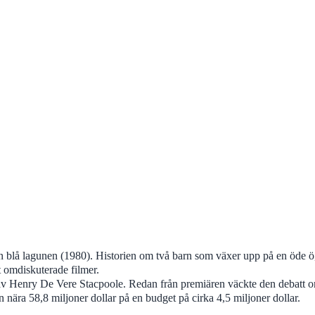
en blå lagunen (1980). Historien om två barn som växer upp på en öde 
 omdiskuterade filmer.
av Henry De Vere Stacpoole. Redan från premiären väckte den debatt om
n nära 58,8 miljoner dollar på en budget på cirka 4,5 miljoner dollar.