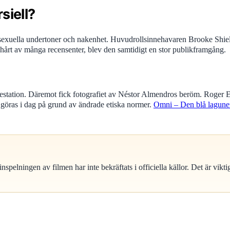
siell?
l sexuella undertoner och nakenhet. Huvudrollsinnehavaren Brooke Shie
s hårt av många recensenter, blev den samtidigt en stor publikframgång.
restation. Däremot fick fotografiet av Néstor Almendros beröm. Roger Eb
 göras i dag på grund av ändrade etiska normer.
Omni – Den blå lagunen
elningen av filmen har inte bekräftats i officiella källor. Det är viktigt