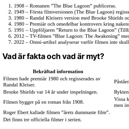
1908
– Romanen ”The Blue Lagoon” publiceras.
1949
– Första filmversionen (The Blue Lagoon) regiss
1980
– Randal Kleisers version med Brooke Shields oc
1980
– Premiär och omedelbar kontrovers kring nakens
1991
– Uppföljaren ”Return to the Blue Lagoon” (Tillba
2012
– TV-filmen ”Blue Lagoon: The Awakening” med 
2022
– Omni-artikel analyserar varför filmen inte skul
Vad är fakta och vad är myt?
Bekräftad information
Filmen hade premiär 1980 och regisserades av
Påståen
Randal Kleiser.
Brooke Shields var 14 år under inspelningen.
Rykten 
Vissa k
Filmen bygger på en roman från 1908.
men int
Roger Ebert kallade filmen ”årets dummaste film”.
Det finns tre officiella filmer i serien.