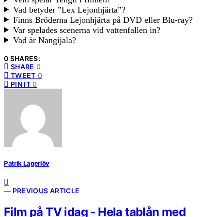
Vad betyder ”Lex Lejonhjärta”?
Finns Bröderna Lejonhjärta på DVD eller Blu-ray?
Var spelades scenerna vid vattenfallen in?
Vad är Nangijala?
0 SHARES:
SHARE
0
TWEET
0
PIN IT
0
Patrik Lagerlöv
— PREVIOUS ARTICLE
Film på TV idag - Hela tablån med