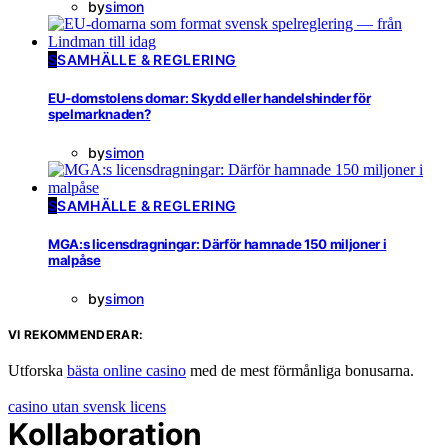
by
simon
S
SAMHÄLLE & REGLERING
EU-domstolens domar: Skydd eller handelshinder för
spelmarknaden?
by
simon
S
SAMHÄLLE & REGLERING
MGA:s licensdragningar: Därför hamnade 150 miljoner i
malpåse
by
simon
VI REKOMMENDERAR:
Utforska
bästa online casino
med de mest förmånliga bonusarna.
casino utan svensk licens
Kollaboration