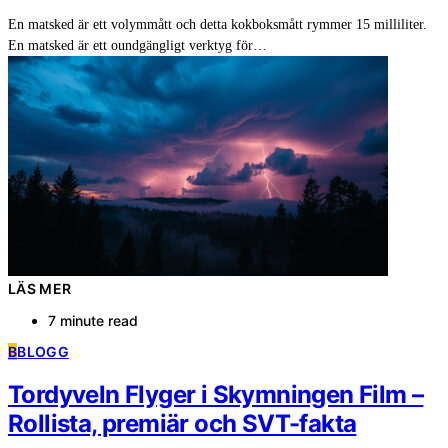
En matsked är ett volymmått och detta kokboksmått rymmer 15 milliliter.
En matsked är ett oundgängligt verktyg för…
LÄS MER
7 minute read
B
BLOGG
Tordyveln Flyger i Skymningen Film –
Rollista, premiär och SVT-fakta