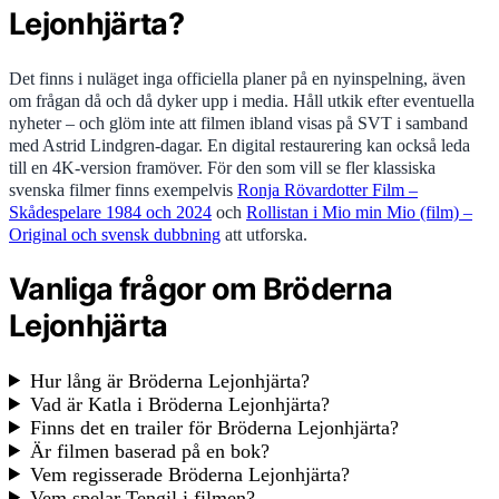
Lejonhjärta?
Det finns i nuläget inga officiella planer på en nyinspelning, även
om frågan då och då dyker upp i media. Håll utkik efter eventuella
nyheter – och glöm inte att filmen ibland visas på SVT i samband
med Astrid Lindgren-dagar. En digital restaurering kan också leda
till en 4K-version framöver. För den som vill se fler klassiska
svenska filmer finns exempelvis
Ronja Rövardotter Film –
Skådespelare 1984 och 2024
och
Rollistan i Mio min Mio (film) –
Original och svensk dubbning
att utforska.
Vanliga frågor om Bröderna
Lejonhjärta
Hur lång är Bröderna Lejonhjärta?
Vad är Katla i Bröderna Lejonhjärta?
Finns det en trailer för Bröderna Lejonhjärta?
Är filmen baserad på en bok?
Vem regisserade Bröderna Lejonhjärta?
Vem spelar Tengil i filmen?