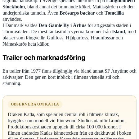
sagolika landskap. I Sverige spelades interiörer in på
Långholmen i
Stockholm
, bland annat det brinnande köket, Mattisgården och den
underjordiska tunneln. Även
Brösarps backar
och
Tomelilla
användes.
I Danmark valdes
Den Gamle By i Århus
för att gestalta staden i
Törnrosdalen. De mest fantasifulla vyerna kommer från
Island
, med
platser som Þingvellir, Gullfoss, Hjálparfoss, Hraunfossar och
Námaskarðs heta källor.
Trailer och marknadsföring
En trailer från 1977 finns tillgänglig via bland annat SF Anytime och
arkivsajter. Den ger en kort inblick i filmens visuella stil och
stämning.
OBSERVERA OM KATLA
Draken Katla, som spelar en central roll i filmens klimax,
byggdes som modell vid Pinewood Studios utanför London.
Produktionskostnaden uppgick till cirka 100 000 kronor. I
filmen ändrades Katlas kännetecken från ett drakhuvud i boken