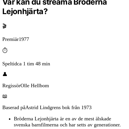
Var kan du streama Bröderna
Lejonhjärta?
🎬
Premiär
1977
⏱️
Speltid
ca 1 tim 48 min
👤
Regissör
Olle Hellbom
📖
Baserad på
Astrid Lindgrens bok från 1973
Bröderna Lejonhjärta är en av de mest älskade
svenska barnfilmerna och har setts av generationer.