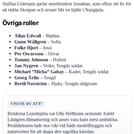
Staffan Götestam spelar storebrodern Jonathan, som offrar sitt liv för
att rädda Skorpan och senare blir en hjälte i Nangijala.
Övriga roller
Allan Edwall
– Mattias
Gunn Wållgren
– Sofia
Folke Hjort
– Jossi
Per Oscarsson
– Orvar
Tommy Johnson
– Hubert
Jan Nygren
– Veder, Tengils soldat
Michael ”Micha” Gabay
– Kader, Tengils soldat
Georg Årlin
– Tengil
Bertil Norström
– Pjuke, Tengils rådgivare
VISSTE DU ATT?
Bröderna Lejonhjärta var Olle Hellboms sextonde Astrid
Lindgren-filmatisering och anses vara hans mest ambitiösa.
Produktionen lade stor vikt vid både modellbyggen och
naturscener för att skapa den sagolika känslan.