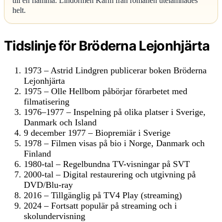
till en flamma. Lindormen Karm från romanen utelämnades
helt.
Tidslinje för Bröderna Lejonhjärta
1973
– Astrid Lindgren publicerar boken Bröderna
Lejonhjärta
1975
– Olle Hellbom påbörjar förarbetet med
filmatisering
1976–1977
– Inspelning på olika platser i Sverige,
Danmark och Island
9 december 1977
– Biopremiär i Sverige
1978
– Filmen visas på bio i Norge, Danmark och
Finland
1980-tal
– Regelbundna TV-visningar på SVT
2000-tal
– Digital restaurering och utgivning på
DVD/Blu-ray
2016
– Tillgänglig på TV4 Play (streaming)
2024
– Fortsatt populär på streaming och i
skolundervisning