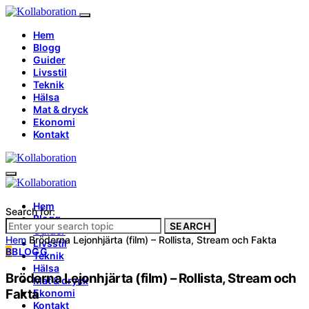
Hem
Blogg
Guider
Livsstil
Teknik
Hälsa
Mat & dryck
Ekonomi
Kontakt
Hem
Search for:
Blogg
SEARCH
Guider
Hem
Bröderna Lejonhjärta (film) – Rollista, Stream och Fakta
Livsstil
B
BLOGG
Teknik
Hälsa
Bröderna Lejonhjärta (film) – Rollista, Stream och
Mat & dryck
Fakta
Ekonomi
Kontakt