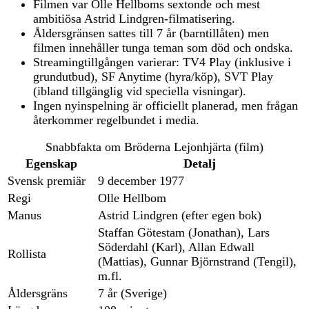
Filmen var Olle Hellboms sextonde och mest
ambitiösa Astrid Lindgren-filmatisering.
Åldersgränsen sattes till 7 år (barntillåten) men
filmen innehåller tunga teman som död och ondska.
Streamingtillgången varierar: TV4 Play (inklusive i
grundutbud), SF Anytime (hyra/köp), SVT Play
(ibland tillgänglig vid speciella visningar).
Ingen nyinspelning är officiellt planerad, men frågan
återkommer regelbundet i media.
Snabbfakta om Bröderna Lejonhjärta (film)
Egenskap
Detalj
Svensk premiär
9 december 1977
Regi
Olle Hellbom
Manus
Astrid Lindgren (efter egen bok)
Staffan Götestam (Jonathan), Lars
Söderdahl (Karl), Allan Edwall
Rollista
(Mattias), Gunnar Björnstrand (Tengil),
m.fl.
Åldersgräns
7 år (Sverige)