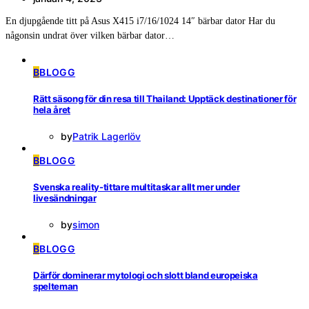
En djupgående titt på Asus X415 i7/16/1024 14″ bärbar dator Har du
någonsin undrat över vilken bärbar dator…
B
BLOGG
Rätt säsong för din resa till Thailand: Upptäck destinationer för
hela året
by
Patrik Lagerlöv
B
BLOGG
Svenska reality-tittare multitaskar allt mer under
livesändningar
by
simon
B
BLOGG
Därför dominerar mytologi och slott bland europeiska
spelteman