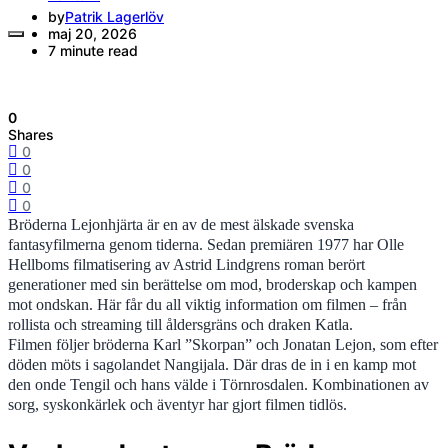
by
Patrik Lagerlöv
maj 20, 2026
7 minute read
0
Shares
0
0
0
0
Bröderna Lejonhjärta är en av de mest älskade svenska
fantasyfilmerna genom tiderna. Sedan premiären 1977 har Olle
Hellboms filmatisering av Astrid Lindgrens roman berört
generationer med sin berättelse om mod, broderskap och kampen
mot ondskan. Här får du all viktig information om filmen – från
rollista och streaming till åldersgräns och draken Katla.
Filmen följer bröderna Karl ”Skorpan” och Jonatan Lejon, som efter
döden möts i sagolandet Nangijala. Där dras de in i en kamp mot
den onde Tengil och hans välde i Törnrosdalen. Kombinationen av
sorg, syskonkärlek och äventyr har gjort filmen tidlös.