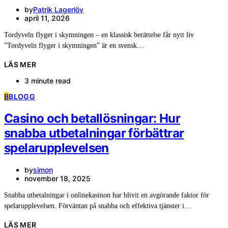
by
Patrik Lagerlöv
april 11, 2026
Tordyveln flyger i skymningen – en klassisk berättelse får nytt liv
”Tordyveln flyger i skymningen” är en svensk…
LÄS MER
3 minute read
B
BLOGG
Casino och betallösningar: Hur
snabba utbetalningar förbättrar
spelarupplevelsen
by
simon
november 18, 2025
Snabba utbetalningar i onlinekasinon har blivit en avgörande faktor för
spelarupplevelsen. Förväntan på snabba och effektiva tjänster i…
LÄS MER