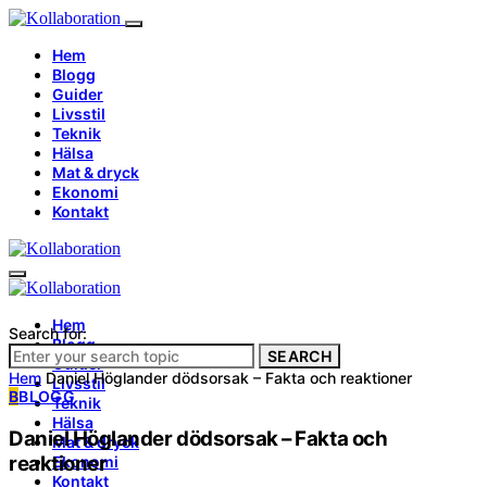
Hem
Blogg
Guider
Livsstil
Teknik
Hälsa
Mat & dryck
Ekonomi
Kontakt
Hem
Search for:
Blogg
SEARCH
Guider
Hem
Daniel Höglander dödsorsak – Fakta och reaktioner
Livsstil
B
BLOGG
Teknik
Hälsa
Daniel Höglander dödsorsak – Fakta och
Mat & dryck
reaktioner
Ekonomi
Kontakt