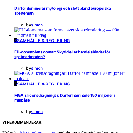
Därför dominerar mytologi och slott bland europeiska
spelteman
by
simon
S
SAMHÄLLE & REGLERING
EU-domstolens domar: Skydd eller handelshinder för
spelmarknaden?
by
simon
S
SAMHÄLLE & REGLERING
MGA:s licensdragningar: Därför hamnade 150 miljoner i
malpåse
by
simon
VI REKOMMENDERAR:
Utforska
bästa online casino
med de mest förmånliga bonusarna.