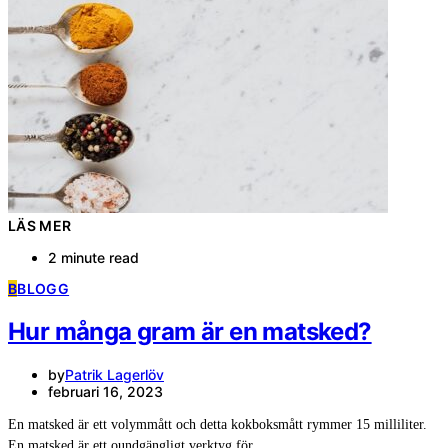
LÄS MER
2 minute read
B
BLOGG
Hur många gram är en matsked?
by
Patrik Lagerlöv
februari 16, 2023
En matsked är ett volymmått och detta kokboksmått rymmer 15 milliliter.
En matsked är ett oundgängligt verktyg för…