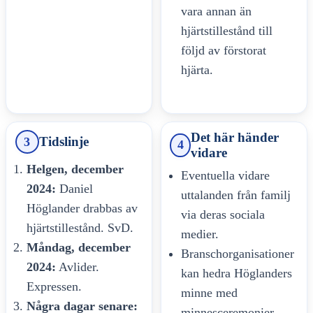
vara annan än
hjärtstillestånd till
följd av förstorat
hjärta.
Det här händer
Tidslinje
3
4
vidare
Helgen, december
Eventuella vidare
2024:
Daniel
uttalanden från familj
Höglander drabbas av
via deras sociala
hjärtstillestånd. SvD.
medier.
Måndag, december
Branschorganisationer
2024:
Avlider.
kan hedra Höglanders
Expressen.
minne med
Några dagar senare:
minnesceremonier.