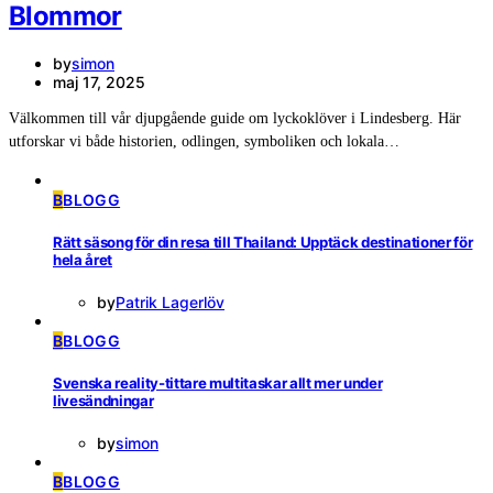
Blommor
by
simon
maj 17, 2025
Välkommen till vår djupgående guide om lyckoklöver i Lindesberg. Här
utforskar vi både historien, odlingen, symboliken och lokala…
B
BLOGG
Rätt säsong för din resa till Thailand: Upptäck destinationer för
hela året
by
Patrik Lagerlöv
B
BLOGG
Svenska reality-tittare multitaskar allt mer under
livesändningar
by
simon
B
BLOGG