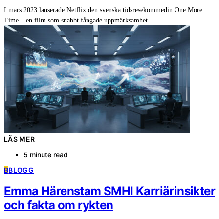
I mars 2023 lanserade Netflix den svenska tidsresekommedin One More
Time – en film som snabbt fångade uppmärksamhet…
LÄS MER
5 minute read
B
BLOGG
Emma Härenstam SMHI Karriärinsikter
och fakta om rykten