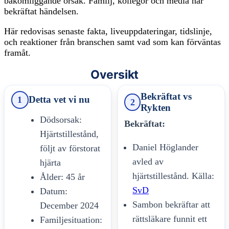
bakomliggande orsak. Familj, kollegor och media har
bekräftat händelsen.
Här redovisas senaste fakta, liveuppdateringar, tidslinje,
och reaktioner från branschen samt vad som kan förväntas
framåt.
Oversikt
Bekräftat vs
Detta vet vi nu
1
2
Rykten
Dödsorsak:
Bekräftat:
Hjärtstillestånd,
Daniel Höglander
följt av förstorat
avled av
hjärta
hjärtstillestånd. Källa:
Ålder: 45 år
SvD
Datum:
Sambon bekräftar att
December 2024
rättsläkare funnit ett
Familjesituation: