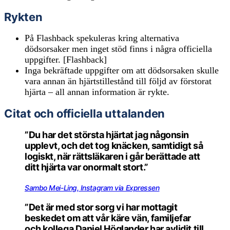
Rykten
På Flashback spekuleras kring alternativa
dödsorsaker men inget stöd finns i några officiella
uppgifter. [Flashback]
Inga bekräftade uppgifter om att dödsorsaken skulle
vara annan än hjärtstillestånd till följd av förstorat
hjärta – all annan information är rykte.
Citat och officiella uttalanden
”Du har det största hjärtat jag någonsin
upplevt, och det tog knäcken, samtidigt så
logiskt, när rättsläkaren i går berättade att
ditt hjärta var onormalt stort.”
Sambo Mei-Ling, Instagram via Expressen
”Det är med stor sorg vi har mottagit
beskedet om att vår käre vän, familjefar
och kollega Daniel Höglander har avlidit till