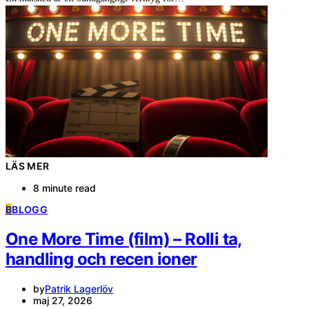
LÄS MER
8 minute read
B
BLOGG
One More Time (film) – Rolli ta,
handling och recen ioner
by
Patrik Lagerlöv
maj 27, 2026