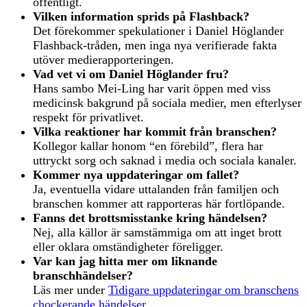
offentligt.
Vilken information sprids på Flashback?
Det förekommer spekulationer i Daniel Höglander
Flashback-tråden, men inga nya verifierade fakta
utöver medierapporteringen.
Vad vet vi om Daniel Höglander fru?
Hans sambo Mei-Ling har varit öppen med viss
medicinsk bakgrund på sociala medier, men efterlyser
respekt för privatlivet.
Vilka reaktioner har kommit från branschen?
Kollegor kallar honom “en förebild”, flera har
uttryckt sorg och saknad i media och sociala kanaler.
Kommer nya uppdateringar om fallet?
Ja, eventuella vidare uttalanden från familjen och
branschen kommer att rapporteras här fortlöpande.
Fanns det brottsmisstanke kring händelsen?
Nej, alla källor är samstämmiga om att inget brott
eller oklara omständigheter föreligger.
Var kan jag hitta mer om liknande
branschhändelser?
Läs mer under
Tidigare uppdateringar om branschens
chockerande händelser
.