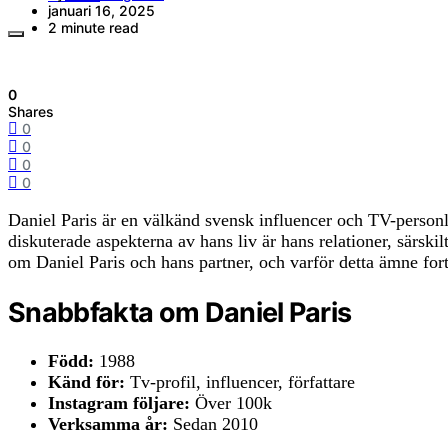
januari 16, 2025
2 minute read
0
Shares
0
0
0
0
Daniel Paris är en välkänd svensk influencer och TV-personlig
diskuterade aspekterna av hans liv är hans relationer, särski
om Daniel Paris och hans partner, och varför detta ämne fort
Snabbfakta om Daniel Paris
Född:
1988
Känd för:
Tv-profil, influencer, författare
Instagram följare:
Över 100k
Verksamma år:
Sedan 2010