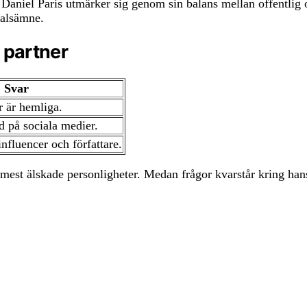
en Daniel Paris utmärker sig genom sin balans mellan offentli
talsämne.
 partner
Svar
 är hemliga.
d på sociala medier.
nfluencer och författare.
 mest älskade personligheter. Medan frågor kvarstår kring hans 