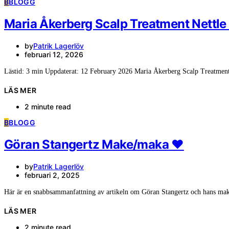
B
BLOGG
Maria Åkerberg Scalp Treatment Nettle 
by
Patrik Lagerlöv
februari 12, 2026
Lästid: 3 min Uppdaterat: 12 February 2026 Maria Åkerberg Scalp Treatment
LÄS MER
2 minute read
B
BLOGG
Göran Stangertz Make/maka ❤️
by
Patrik Lagerlöv
februari 2, 2025
Här är en snabbsammanfattning av artikeln om Göran Stangertz och hans ma
LÄS MER
2 minute read