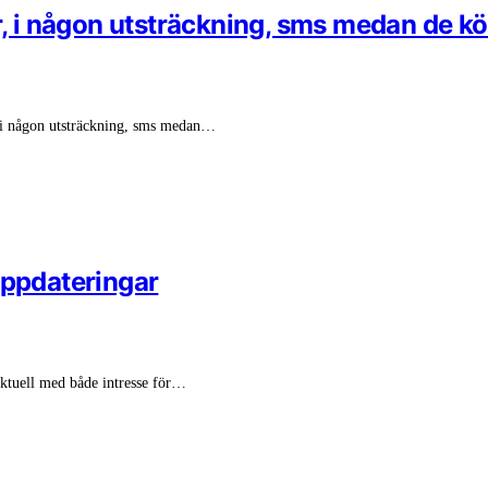
r, i någon utsträckning, sms medan de kör
, i någon utsträckning, sms medan…
uppdateringar
aktuell med både intresse för…