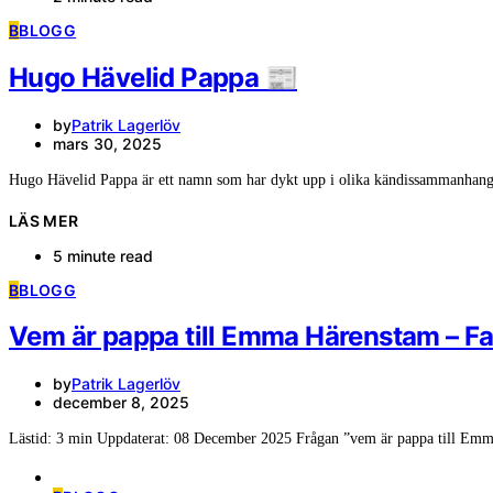
B
BLOGG
Hugo Hävelid Pappa 📰
by
Patrik Lagerlöv
mars 30, 2025
Hugo Hävelid Pappa är ett namn som har dykt upp i olika kändissammanhan
LÄS MER
5 minute read
B
BLOGG
Vem är pappa till Emma Härenstam – Fa
by
Patrik Lagerlöv
december 8, 2025
Lästid: 3 min Uppdaterat: 08 December 2025 Frågan ”vem är pappa till Emm