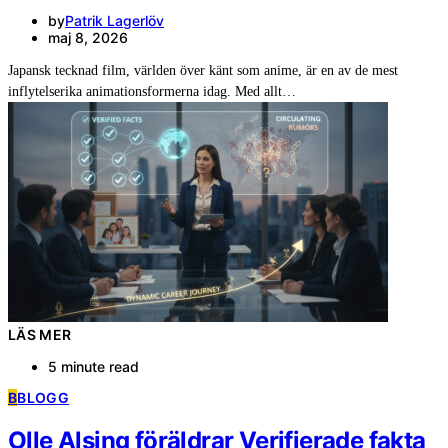
by
Patrik Lagerlöv
maj 8, 2026
Japansk tecknad film, världen över känt som anime, är en av de mest
inflytelserika animationsformerna idag. Med allt…
LÄS MER
5 minute read
B
BLOGG
Olle Alsing föräldrar Verifierade fakta