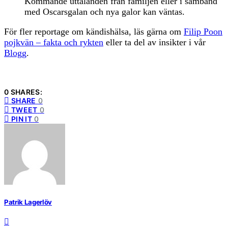
Kommande uttalanden från familjen eller i samband
med Oscarsgalan och nya galor kan väntas.
För fler reportage om kändishälsa, läs gärna om
Filip Poon
pojkvän – fakta och rykten
eller ta del av insikter i vår
Blogg
.
0 SHARES:
SHARE
0
TWEET
0
PIN IT
0
Patrik Lagerlöv