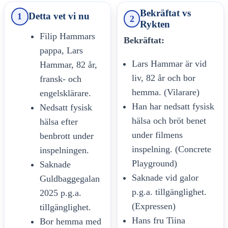
Bekräftat vs
Detta vet vi nu
1
2
Rykten
Filip Hammars
Bekräftat:
pappa, Lars
Lars Hammar är vid
Hammar, 82 år,
liv, 82 år och bor
fransk- och
hemma. (Vilarare)
engelsklärare.
Han har nedsatt fysisk
Nedsatt fysisk
hälsa och bröt benet
hälsa efter
under filmens
benbrott under
inspelning. (Concrete
inspelningen.
Playground)
Saknade
Saknade vid galor
Guldbaggegalan
p.g.a. tillgänglighet.
2025 p.g.a.
(Expressen)
tillgänglighet.
Hans fru Tiina
Bor hemma med