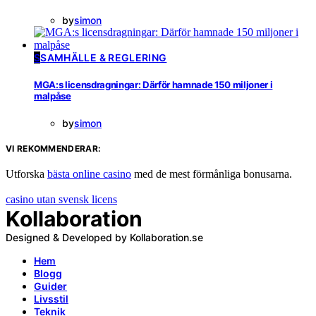
by
simon
S
SAMHÄLLE & REGLERING
MGA:s licensdragningar: Därför hamnade 150 miljoner i
malpåse
by
simon
VI REKOMMENDERAR:
Utforska
bästa online casino
med de mest förmånliga bonusarna.
casino utan svensk licens
Kollaboration
Designed & Developed by Kollaboration.se
Hem
Blogg
Guider
Livsstil
Teknik