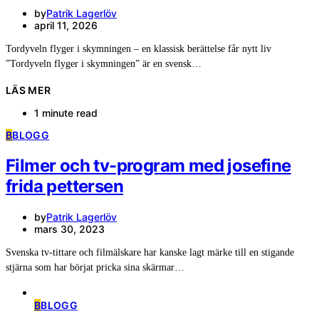
by
Patrik Lagerlöv
april 11, 2026
Tordyveln flyger i skymningen – en klassisk berättelse får nytt liv
”Tordyveln flyger i skymningen” är en svensk…
LÄS MER
1 minute read
B
BLOGG
Filmer och tv-program med josefine
frida pettersen
by
Patrik Lagerlöv
mars 30, 2023
Svenska tv-tittare och filmälskare har kanske lagt märke till en stigande
stjärna som har börjat pricka sina skärmar…
B
BLOGG