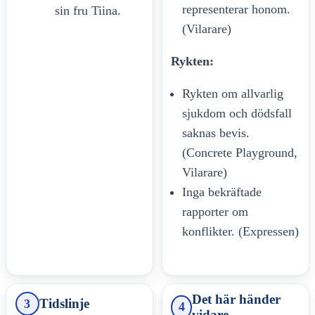
representerar honom.
sin fru Tiina.
(Vilarare)
Rykten:
Rykten om allvarlig
sjukdom och dödsfall
saknas bevis.
(Concrete Playground,
Vilarare)
Inga bekräftade
rapporter om
konflikter. (Expressen)
Det här händer
Tidslinje
3
4
vidare