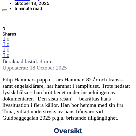
oktober 18, 2025
5 minute read
0
Shares
0
0
0
0
Beräknad lästid: 4 min
Uppdaterat: 18 October 2025
Filip Hammars pappa, Lars Hammar, 82 år och fransk-
samt engelsklärare, har hamnat i rampljuset. Trots nedsatt
fysisk hälsa – han bröt benet under inspelningen av
dokumentären ”Den sista resan” – bekräftas hans
livssituation i flera källor. Han bor hemma med sin fru
Tiina, vilket understryks av hans frånvaro vid
Guldbaggegalan 2025 p.g.a. bristande tillgänglighet.
Oversikt