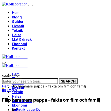
Hem
Blogg
Guider
Livsstil
Teknik
Hälsa
Mat & dryck
Ekonomi
Kontakt
Hem
Search for:
Blogg
SEARCH
Guider
Hem
Filip hammars pappa – fakta om film och familj
Livsstil
B
BLOGG
Teknik
Hälsa
Filip hammars pappa – fakta om film och familj
Mat & dryck
Ekonomi
by
Patrik Lagerlöv
Kontakt