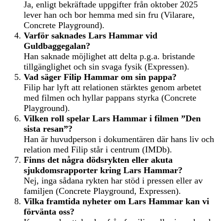
Ja, enligt bekräftade uppgifter från oktober 2025
lever han och bor hemma med sin fru (Vilarare,
Concrete Playground).
Varför saknades Lars Hammar vid
Guldbaggegalan?
Han saknade möjlighet att delta p.g.a. bristande
tillgänglighet och sin svaga fysik (Expressen).
Vad säger Filip Hammar om sin pappa?
Filip har lyft att relationen stärktes genom arbetet
med filmen och hyllar pappans styrka (Concrete
Playground).
Vilken roll spelar Lars Hammar i filmen ”Den
sista resan”?
Han är huvudperson i dokumentären där hans liv och
relation med Filip står i centrum (IMDb).
Finns det några dödsrykten eller akuta
sjukdomsrapporter kring Lars Hammar?
Nej, inga sådana rykten har stöd i pressen eller av
familjen (Concrete Playground, Expressen).
Vilka framtida nyheter om Lars Hammar kan vi
förvänta oss?