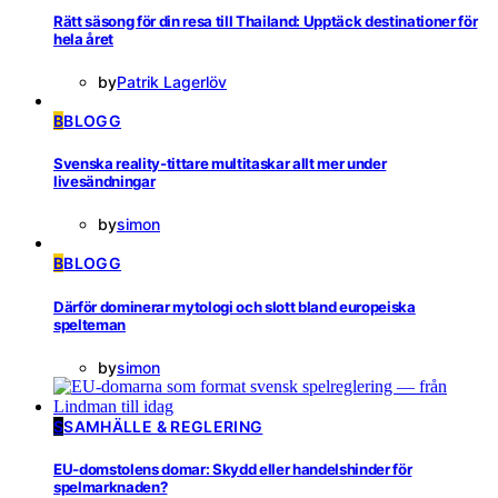
Rätt säsong för din resa till Thailand: Upptäck destinationer för
hela året
by
Patrik Lagerlöv
B
BLOGG
Svenska reality-tittare multitaskar allt mer under
livesändningar
by
simon
B
BLOGG
Därför dominerar mytologi och slott bland europeiska
spelteman
by
simon
S
SAMHÄLLE & REGLERING
EU-domstolens domar: Skydd eller handelshinder för
spelmarknaden?