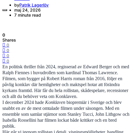
by
Patrik Lagerlöv
maj 24, 2026
7 minute read
0
Shares
0
0
0
0
En politisk thriller från 2024, regisserad av Edward Berger och med
Ralph Fiennes i huvudrollen som kardinal Thomas Lawrence.
Filmen, som bygger på Robert Harris roman från 2016, följer en
påvlig konklav där hemligheter och maktspel hotar att förändra
kyrkans framtid. Här får du hela rollistan, skådespelare, recensioner
och allt du behöver veta om Konklaven.
I december 2024 hade
Konklaven
biopremiär i Sverige och blev
snabbt en av de mest omtalade filmen under säsongen. Med en
ensemble som samlar stjärnor som Stanley Tucci, John Lithgow och
Isabella Rossellini har filmen lockat både kritiker och en bred
publik.
Här går vi igenom rollistan i detalj, visningsmöjligheter, handling,