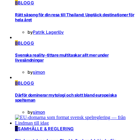
B
BLOGG
Rätt säsong för din resa till Thailand: Upptäck destinationer för
hela året
by
Patrik Lagerlöv
B
BLOGG
Svenska reality-tittare multitaskar allt mer under
livesändningar
by
simon
B
BLOGG
Därför dominerar mytologi och slott bland europeiska
spelteman
by
simon
S
SAMHÄLLE & REGLERING