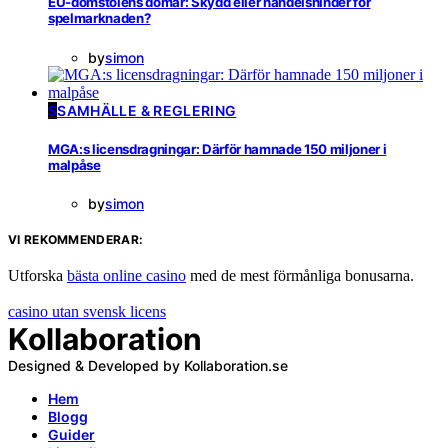
EU-domstolens domar: Skydd eller handelshinder för
spelmarknaden?
by
simon
S
SAMHÄLLE & REGLERING
MGA:s licensdragningar: Därför hamnade 150 miljoner i
malpåse
by
simon
VI REKOMMENDERAR:
Utforska
bästa online casino
med de mest förmånliga bonusarna.
casino utan svensk licens
Kollaboration
Designed & Developed by Kollaboration.se
Hem
Blogg
Guider