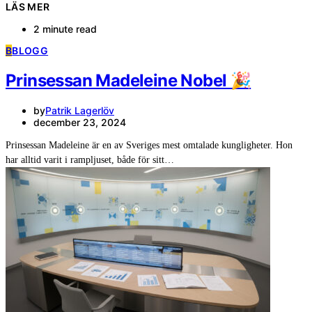
LÄS MER
2 minute read
B
BLOGG
Prinsessan Madeleine Nobel 🎉
by
Patrik Lagerlöv
december 23, 2024
Prinsessan Madeleine är en av Sveriges mest omtalade kungligheter. Hon
har alltid varit i rampljuset, både för sitt…