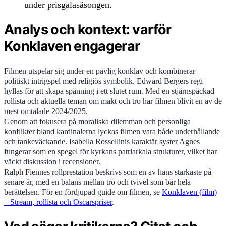
under prisgalasäsongen.
Analys och kontext: varför
Konklaven engagerar
Filmen utspelar sig under en påvlig konklav och kombinerar
politiskt intrigspel med religiös symbolik. Edward Bergers regi
hyllas för att skapa spänning i ett slutet rum. Med en stjärnspäckad
rollista och aktuella teman om makt och tro har filmen blivit en av de
mest omtalade 2024/2025.
Genom att fokusera på moraliska dilemman och personliga
konflikter bland kardinalerna lyckas filmen vara både underhållande
och tankeväckande. Isabella Rossellinis karaktär syster Agnes
fungerar som en spegel för kyrkans patriarkala strukturer, vilket har
väckt diskussion i recensioner.
Ralph Fiennes rollprestation beskrivs som en av hans starkaste på
senare år, med en balans mellan tro och tvivel som bär hela
berättelsen. För en fördjupad guide om filmen, se
Konklaven (film)
– Stream, rollista och Oscarspriser
.