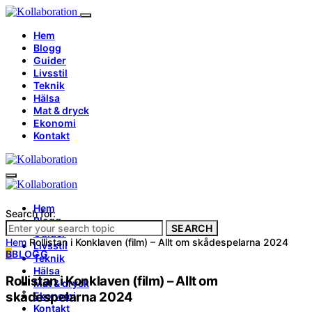
Hem
Blogg
Guider
Livsstil
Teknik
Hälsa
Mat & dryck
Ekonomi
Kontakt
Hem
Search for:
Blogg
SEARCH
Guider
Hem
Rollistan i Konklaven (film) – Allt om skådespelarna 2024
Livsstil
B
BLOGG
Teknik
Hälsa
Rollistan i Konklaven (film) – Allt om
Mat & dryck
skådespelarna 2024
Ekonomi
Kontakt