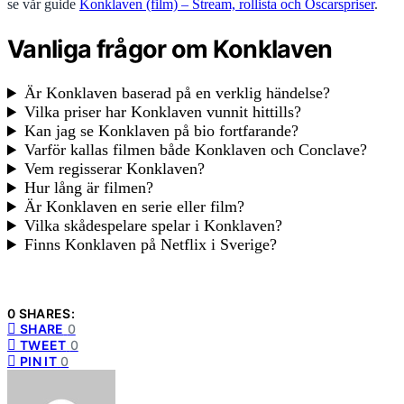
se vår guide
Konklaven (film) – Stream, rollista och Oscarspriser
.
Vanliga frågor om Konklaven
Är Konklaven baserad på en verklig händelse?
Vilka priser har Konklaven vunnit hittills?
Kan jag se Konklaven på bio fortfarande?
Varför kallas filmen både Konklaven och Conclave?
Vem regisserar Konklaven?
Hur lång är filmen?
Är Konklaven en serie eller film?
Vilka skådespelare spelar i Konklaven?
Finns Konklaven på Netflix i Sverige?
0 SHARES:
SHARE
0
TWEET
0
PIN IT
0