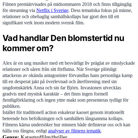
Filmen premiärvisades på midsommaren 2018 och finns tillgänglig
för streaming via
Netflix i Sverige
. Dess tematiska fokus på minne,
relationer och obehaglig samhällskollaps har gjort den till ett
signifikant verk inom modern svensk film.
Vad handlar Den blomstertid nu
kommer om?
Alex är en ung musiker med ett besvärligt liv präglat av misslyckade
relationer och såren från sitt förflutna. När Sverige plötsligt
attackeras av okända antagonister förvandlas hans personliga kamp
till en desperat jakt på överlevnad och återförening med sin
ungdomskärlek Anna och sin far Björn. Invasionen utvecklas
gradvis med mystisk karaktär – det finns ingen formell
fientligförklaring och ingen yttre makt som presenteras tydligt för
publiken.
Istället för traditionell action eskalerar kaoset genom irrationellt
beteende hos befolkningen och samhällets långsamma kollaps.
Filmens kärna undersöker hur minnen både definierar oss och kan
hålla oss fångna, enligt
analyser av filmens tematik
.
Genre:
Katastroffilm/thriller