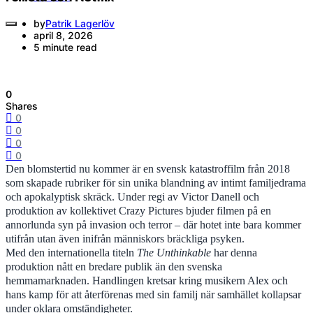
by
Patrik Lagerlöv
april 8, 2026
5 minute read
0
Shares
0
0
0
0
Den blomstertid nu kommer är en svensk katastroffilm från 2018
som skapade rubriker för sin unika blandning av intimt familjedrama
och apokalyptisk skräck. Under regi av Victor Danell och
produktion av kollektivet Crazy Pictures bjuder filmen på en
annorlunda syn på invasion och terror – där hotet inte bara kommer
utifrån utan även inifrån människors bräckliga psyken.
Med den internationella titeln
The Unthinkable
har denna
produktion nått en bredare publik än den svenska
hemmamarknaden. Handlingen kretsar kring musikern Alex och
hans kamp för att återförenas med sin familj när samhället kollapsar
under oklara omständigheter.