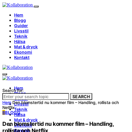
Hem
Blogg
Guider
Livsstil
Teknik
Hälsa
Mat & dryck
Ekonomi
Kontakt
Hem
Search for:
Blogg
SEARCH
Guider
Hem
Den blomstertid nu kommer film – Handling, rollista och
Livsstil
Netflix
Teknik
B
BLOGG
Hälsa
Mat & dryck
Den blomstertid nu kommer film – Handling,
Ekonomi
rollista och Netflix
Kontakt