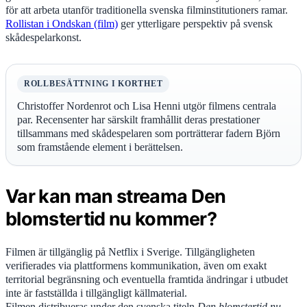
för att arbeta utanför traditionella svenska filminstitutioners ramar.
Rollistan i Ondskan (film)
ger ytterligare perspektiv på svensk
skådespelarkonst.
ROLLBESÄTTNING I KORTHET
Christoffer Nordenrot och Lisa Henni utgör filmens centrala
par. Recensenter har särskilt framhållit deras prestationer
tillsammans med skådespelaren som porträtterar fadern Björn
som framstående element i berättelsen.
Var kan man streama Den
blomstertid nu kommer?
Filmen är tillgänglig på Netflix i Sverige. Tillgängligheten
verifierades via plattformens kommunikation, även om exakt
territorial begränsning och eventuella framtida ändringar i utbudet
inte är fastställda i tillgängligt källmaterial.
Filmen distribueras under den svenska titeln
Den blomstertid nu