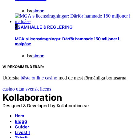
by
simon
S
SAMHÄLLE & REGLERING
MGA:s licensdragningar: Därför hamnade 150 miljoner i
malpåse
by
simon
VI REKOMMENDERAR:
Utforska
bästa online casino
med de mest förmånliga bonusarna.
casino utan svensk licens
Kollaboration
Designed & Developed by Kollaboration.se
Hem
Blogg
Guider
Livsstil
Teknik