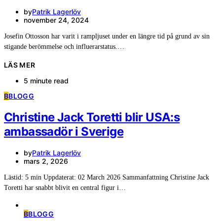
by
Patrik Lagerlöv
november 24, 2024
Josefin Ottosson har varit i rampljuset under en längre tid på grund av sin
stigande berömmelse och influerarstatus.…
LÄS MER
5 minute read
B
BLOGG
Christine Jack Toretti blir USA:s
ambassadör i Sverige
by
Patrik Lagerlöv
mars 2, 2026
Lästid: 5 min Uppdaterat: 02 March 2026 Sammanfattning Christine Jack
Toretti har snabbt blivit en central figur i…
B
BLOGG