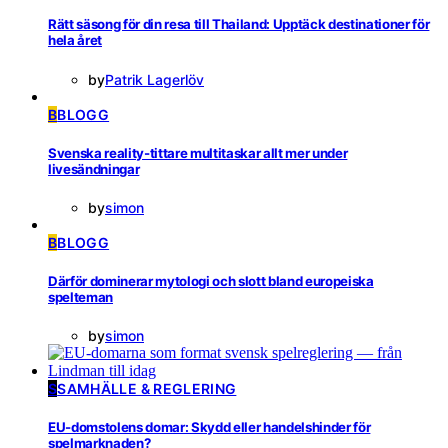
Rätt säsong för din resa till Thailand: Upptäck destinationer för
hela året
by
Patrik Lagerlöv
B
BLOGG
Svenska reality-tittare multitaskar allt mer under
livesändningar
by
simon
B
BLOGG
Därför dominerar mytologi och slott bland europeiska
spelteman
by
simon
S
SAMHÄLLE & REGLERING
EU-domstolens domar: Skydd eller handelshinder för
spelmarknaden?