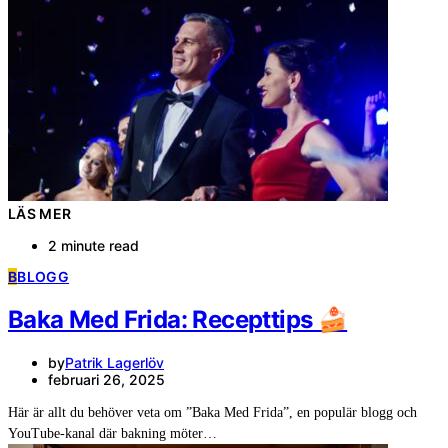
LÄS MER
2 minute read
B
BLOGG
Baka Med Frida: Recepttips 🍰
by
Patrik Lagerlöv
februari 26, 2025
Här är allt du behöver veta om ”Baka Med Frida”, en populär blogg och
YouTube-kanal där bakning möter…