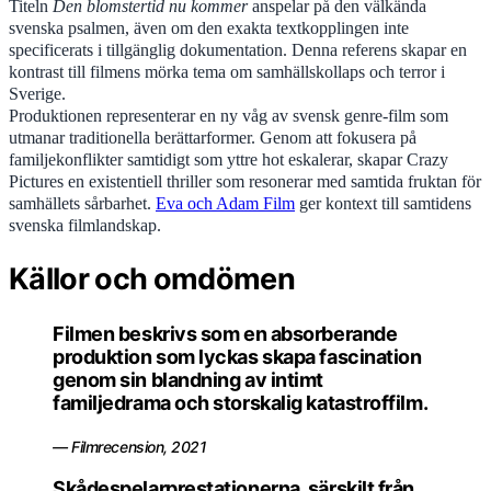
Titeln
Den blomstertid nu kommer
anspelar på den välkända
svenska psalmen, även om den exakta textkopplingen inte
specificerats i tillgänglig dokumentation. Denna referens skapar en
kontrast till filmens mörka tema om samhällskollaps och terror i
Sverige.
Produktionen representerar en ny våg av svensk genre-film som
utmanar traditionella berättarformer. Genom att fokusera på
familjekonflikter samtidigt som yttre hot eskalerar, skapar Crazy
Pictures en existentiell thriller som resonerar med samtida fruktan för
samhällets sårbarhet.
Eva och Adam Film
ger kontext till samtidens
svenska filmlandskap.
Källor och omdömen
Filmen beskrivs som en absorberande
produktion som lyckas skapa fascination
genom sin blandning av intimt
familjedrama och storskalig katastroffilm.
— Filmrecension, 2021
Skådespelarprestationerna, särskilt från