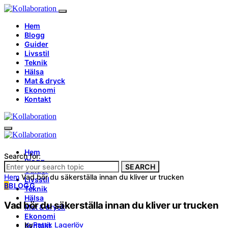
Hem
Blogg
Guider
Livsstil
Teknik
Hälsa
Mat & dryck
Ekonomi
Kontakt
Hem
Search for:
Blogg
SEARCH
Guider
Hem
Vad bör du säkerställa innan du kliver ur trucken
Livsstil
B
BLOGG
Teknik
Hälsa
Vad bör du säkerställa innan du kliver ur trucken
Mat & dryck
Ekonomi
by
Patrik Lagerlöv
Kontakt