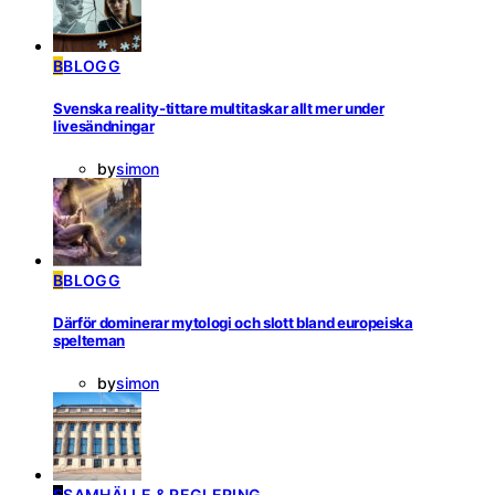
B
BLOGG
Svenska reality-tittare multitaskar allt mer under
livesändningar
by
simon
B
BLOGG
Därför dominerar mytologi och slott bland europeiska
spelteman
by
simon
S
SAMHÄLLE & REGLERING