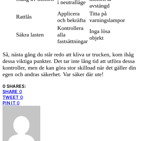
i neutralläge
avstängd
Applicera
Titta på
Rattlås
och bekräfta
varningslampor
Kontrollera
Inga lösa
Säkra lasten
alla
objekt
fastsättningar
Så, nästa gång du står redo att kliva ur trucken, kom ihåg
dessa viktiga punkter. Det tar inte lång tid att utföra dessa
kontroller, men de kan göra stor skillnad när det gäller din
egen och andras säkerhet. Var säker där ute!
0 SHARES:
SHARE
0
TWEET
0
PIN IT
0