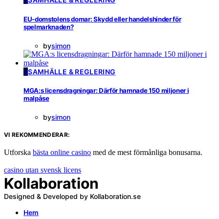
EU-domstolens domar: Skydd eller handelshinder för
spelmarknaden?
by
simon
S
SAMHÄLLE & REGLERING
MGA:s licensdragningar: Därför hamnade 150 miljoner i
malpåse
by
simon
VI REKOMMENDERAR:
Utforska
bästa online casino
med de mest förmånliga bonusarna.
casino utan svensk licens
Kollaboration
Designed & Developed by Kollaboration.se
Hem