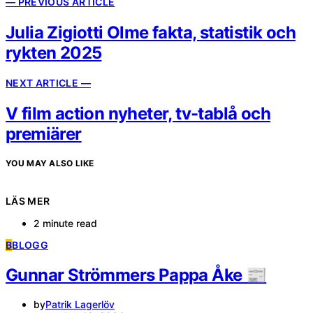
— PREVIOUS ARTICLE
Julia Zigiotti Olme fakta, statistik och
rykten 2025
NEXT ARTICLE —
V film action nyheter, tv-tablå och
premiärer
YOU MAY ALSO LIKE
LÄS MER
2 minute read
B
BLOGG
Gunnar Strömmers Pappa Åke 📰
by
Patrik Lagerlöv