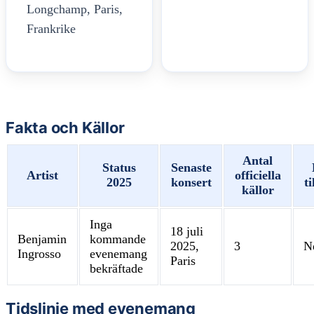
Longchamp, Paris,
Frankrike
Fakta och Källor
Antal
Status
Senaste
Artist
officiella
2025
konsert
ti
källor
Inga
18 juli
Benjamin
kommande
2025,
3
N
Ingrosso
evenemang
Paris
bekräftade
Tidslinje med evenemang