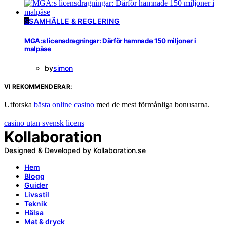
S
SAMHÄLLE & REGLERING
MGA:s licensdragningar: Därför hamnade 150 miljoner i
malpåse
by
simon
VI REKOMMENDERAR:
Utforska
bästa online casino
med de mest förmånliga bonusarna.
casino utan svensk licens
Kollaboration
Designed & Developed by Kollaboration.se
Hem
Blogg
Guider
Livsstil
Teknik
Hälsa
Mat & dryck