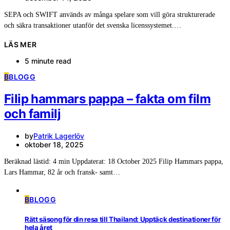
SEPA och SWIFT används av många spelare som vill göra strukturerade
och säkra transaktioner utanför det svenska licenssystemet.…
LÄS MER
5 minute read
B
BLOGG
Filip hammars pappa – fakta om film
och familj
by
Patrik Lagerlöv
oktober 18, 2025
Beräknad lästid: 4 min Uppdaterat: 18 October 2025 Filip Hammars pappa,
Lars Hammar, 82 år och fransk- samt…
B
BLOGG
Rätt säsong för din resa till Thailand: Upptäck destinationer för
hela året