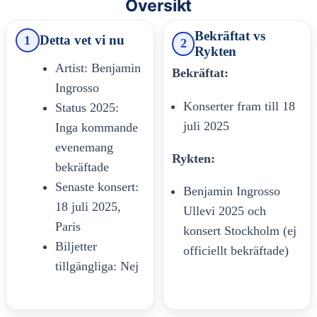
Oversikt
Bekräftat vs
Detta vet vi nu
1
2
Rykten
Artist: Benjamin
Bekräftat:
Ingrosso
Konserter fram till 18
Status 2025:
juli 2025
Inga kommande
evenemang
Rykten:
bekräftade
Senaste konsert:
Benjamin Ingrosso
18 juli 2025,
Ullevi 2025 och
Paris
konsert Stockholm (ej
Biljetter
officiellt bekräftade)
tillgängliga: Nej