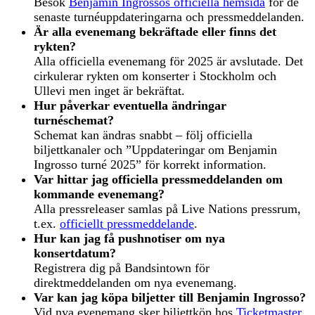
Besök
Benjamin Ingrossos officiella hemsida
för de
senaste turnéuppdateringarna och pressmeddelanden.
Är alla evenemang bekräftade eller finns det
rykten?
Alla officiella evenemang för 2025 är avslutade. Det
cirkulerar rykten om konserter i Stockholm och
Ullevi men inget är bekräftat.
Hur påverkar eventuella ändringar
turnéschemat?
Schemat kan ändras snabbt – följ officiella
biljettkanaler och ”Uppdateringar om Benjamin
Ingrosso turné 2025” för korrekt information.
Var hittar jag officiella pressmeddelanden om
kommande evenemang?
Alla pressreleaser samlas på Live Nations pressrum,
t.ex.
officiellt pressmeddelande
.
Hur kan jag få pushnotiser om nya
konsertdatum?
Registrera dig på Bandsintown för
direktmeddelanden om nya evenemang.
Var kan jag köpa biljetter till Benjamin Ingrosso?
Vid nya evenemang sker biljettköp hos
Ticketmaster