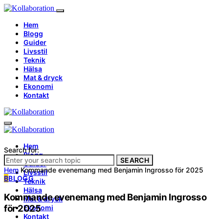
Hem
Blogg
Guider
Livsstil
Teknik
Hälsa
Mat & dryck
Ekonomi
Kontakt
Hem
Search for:
Blogg
SEARCH
Guider
Hem
Kommande evenemang med Benjamin Ingrosso för 2025
Livsstil
B
BLOGG
Teknik
Hälsa
Kommande evenemang med Benjamin Ingrosso
Mat & dryck
för 2025
Ekonomi
Kontakt