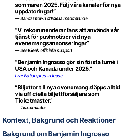
sommaren 2025. Följ våra kanaler för nya
uppdateringar!”
— Bandsintown officiella meddelande
”Vi rekommenderar fans att använda vår
tjänst för pushnotiser vid nya
evenemangsannonseringar.”
— SeatGeek officiella support
”Benjamin Ingrosso gör sin första turné i
USA och Kanada under 2025.”
Live Nation pressrelease
”Biljetter till nya evenemang släpps alltid
via officiella biljettförsäljare som
Ticketmaster.”
— Ticketmaster
Kontext, Bakgrund och Reaktioner
Bakgrund om Benjamin Ingrosso