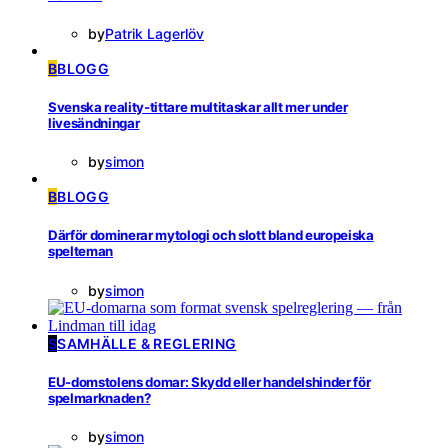
by
Patrik Lagerlöv
B
BLOGG
Svenska reality-tittare multitaskar allt mer under
livesändningar
by
simon
B
BLOGG
Därför dominerar mytologi och slott bland europeiska
spelteman
by
simon
S
SAMHÄLLE & REGLERING
EU-domstolens domar: Skydd eller handelshinder för
spelmarknaden?
by
simon