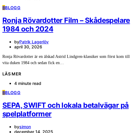
B
BLOGG
Ronja Rövardotter Film – Skådespelare
1984 och 2024
by
Patrik Lagerlöv
april 30, 2026
Ronja Rövardotter är en älskad Astrid Lindgren-klassiker som först kom till
vita duken 1984 och sedan fick en…
LÄS MER
4 minute read
B
BLOGG
SEPA, SWIFT och lokala betalvägar på
spelplatformer
by
simon
december 14, 2025