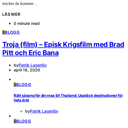
mycket du kommer…
LÄS MER
0 minute read
B
BLOGG
Troja (film) – Episk Krigsfilm med Brad
Pitt och Eric Bana
by
Patrik Lagerlöv
april 16, 2026
B
BLOGG
Rätt säsong för din resa till Thailand: Upptäck destinationer för
hela året
by
Patrik Lagerlöv
B
BLOGG