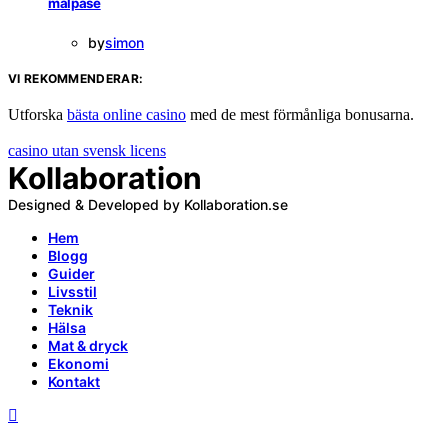
malpåse
by
simon
VI REKOMMENDERAR:
Utforska
bästa online casino
med de mest förmånliga bonusarna.
casino utan svensk licens
Kollaboration
Designed & Developed by Kollaboration.se
Hem
Blogg
Guider
Livsstil
Teknik
Hälsa
Mat & dryck
Ekonomi
Kontakt