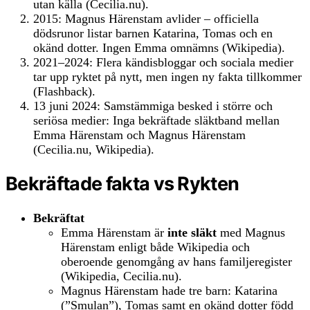
utan källa (Cecilia.nu).
2015: Magnus Härenstam avlider – officiella
dödsrunor listar barnen Katarina, Tomas och en
okänd dotter. Ingen Emma omnämns (Wikipedia).
2021–2024: Flera kändisbloggar och sociala medier
tar upp ryktet på nytt, men ingen ny fakta tillkommer
(Flashback).
13 juni 2024: Samstämmiga besked i större och
seriösa medier: Inga bekräftade släktband mellan
Emma Härenstam och Magnus Härenstam
(Cecilia.nu, Wikipedia).
Bekräftade fakta vs Rykten
Bekräftat
Emma Härenstam är
inte släkt
med Magnus
Härenstam enligt både Wikipedia och
oberoende genomgång av hans familjeregister
(Wikipedia, Cecilia.nu).
Magnus Härenstam hade tre barn: Katarina
(”Smulan”), Tomas samt en okänd dotter född