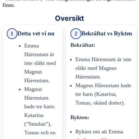
finns.
Oversikt
Detta vet vi nu
Bekräftat vs Rykten
1
2
Bekräftat:
Emma
Härenstam är
Emma Härenstam är inte
inte släkt med
släkt med Magnus
Magnus
Härenstam.
Härenstam.
Magnus Härenstam hade
Magnus
tre barn (Katarina,
Härenstam
Tomas, okänd dotter).
hade tre barn:
Katarina
Rykten:
(”Smulan”),
Rykten om att Emma
Tomas och en