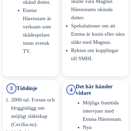
skulle vara Magnus
okänd dotter.
Härenstams okända
Emma
dotter.
Härenstam är
Spekulationer om att
verksam som
Emma är kusin eller nära
skådespelare
släkt med Magnus.
inom svensk
Rykten om kopplingar
TV.
till SMHI.
Det här händer
Tidslinje
3
4
vidare
2000-tal: Forum och
Möjliga framtida
blogginlägg om
intervjuer med
möjligt släktskap
Emma Härenstam.
(Cecilia.nu).
Nya