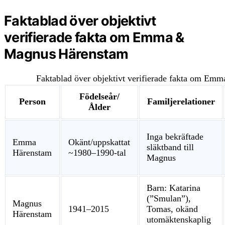
Faktablad över objektivt
verifierade fakta om Emma &
Magnus Härenstam
Faktablad över objektivt verifierade fakta om E
Födelseår/
Person
Familjerelationer
Ålder
Inga bekräftade
Emma
Okänt/uppskattat
släktband till
Härenstam
~1980–1990-tal
Magnus
Barn: Katarina
(”Smulan”),
Magnus
1941–2015
Tomas, okänd
Härenstam
utomäktenskaplig