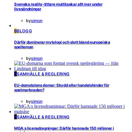
Svenska reality-tittare multitaskar allt mer under
livesändningar
by
simon
B
BLOGG
Därför dominerar mytologi och slott bland europeiska
spelteman
by
simon
S
SAMHÄLLE & REGLERING
EU-domstolens domar: Skydd eller handelshinder för
spelmarknaden?
by
simon
S
SAMHÄLLE & REGLERING
MGA:s licensdragningar: Därför hamnade 150 miljoner i