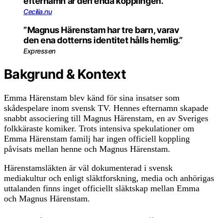
efternamn är den enda kopplingen.”
Cecilia.nu
”Magnus Härenstam har tre barn, varav
den ena dotterns identitet hålls hemlig.”
Expressen
Bakgrund & Kontext
Emma Härenstam blev känd för sina insatser som
skådespelare inom svensk TV. Hennes efternamn skapade
snabbt associering till Magnus Härenstam, en av Sveriges
folkkäraste komiker. Trots intensiva spekulationer om
Emma Härenstam familj har ingen officiell koppling
påvisats mellan henne och Magnus Härenstam.
Härenstamsläkten är väl dokumenterad i svensk
mediakultur och enligt släktforskning, media och anhörigas
uttalanden finns inget officiellt släktskap mellan Emma
och Magnus Härenstam.