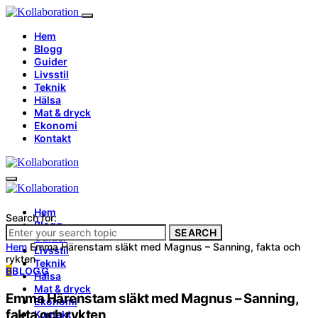
Hem
Blogg
Guider
Livsstil
Teknik
Hälsa
Mat & dryck
Ekonomi
Kontakt
Hem
Search for:
Blogg
SEARCH
Guider
Hem
Emma Härenstam släkt med Magnus – Sanning, fakta och
Livsstil
rykten
Teknik
B
BLOGG
Hälsa
Mat & dryck
Emma Härenstam släkt med Magnus – Sanning,
Ekonomi
fakta och rykten
Kontakt