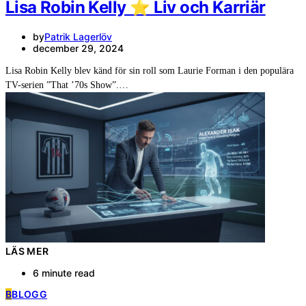
Lisa Robin Kelly ⭐️ Liv och Karriär
by
Patrik Lagerlöv
december 29, 2024
Lisa Robin Kelly blev känd för sin roll som Laurie Forman i den populära
TV-serien ”That ’70s Show”.…
LÄS MER
6 minute read
B
BLOGG