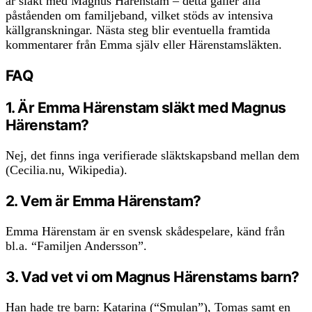
är släkt med Magnus Härenstam – detta gäller alla
påståenden om familjeband, vilket stöds av intensiva
källgranskningar. Nästa steg blir eventuella framtida
kommentarer från Emma själv eller Härenstamsläkten.
FAQ
1. Är Emma Härenstam släkt med Magnus
Härenstam?
Nej, det finns inga verifierade släktskapsband mellan dem
(Cecilia.nu, Wikipedia).
2. Vem är Emma Härenstam?
Emma Härenstam är en svensk skådespelare, känd från
bl.a. “Familjen Andersson”.
3. Vad vet vi om Magnus Härenstams barn?
Han hade tre barn: Katarina (“Smulan”), Tomas samt en