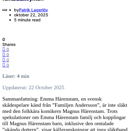
by
Patrik Lagerlöv
oktober 22, 2025
5 minute read
0
Shares
0
0
0
0
Läser: 4 min
Uppdaterat: 22 October 2025
Sammanfattning: Emma Härenstam, en svensk
skådespelare känd från ”Familjen Andersson”, är inte släkt
med den folkkära komikern Magnus Härenstam. Trots
spekulationer om Emma Härenstam familj och kopplingar
till Magnus Härenstam barn, inklusive den omtalade
”okända dottern”, visar källgranskningar att inga släktband