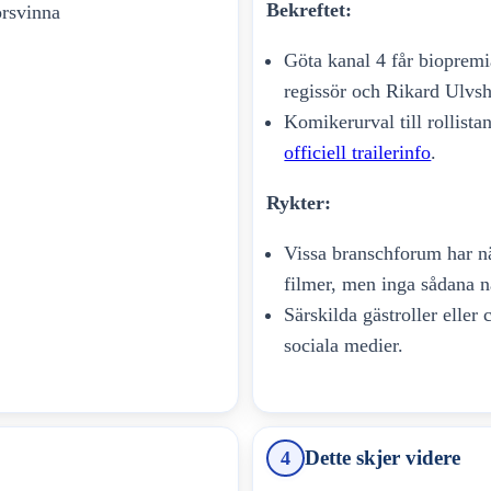
Bekreftet:
örsvinna
Göta kanal 4 får biopr
regissör och Rikard Ulvs
Komikerurval till rollistan
officiell trailerinfo
.
Rykter:
Vissa branschforum har n
filmer, men inga sådana n
Särskilda gästroller eller
sociala medier.
Dette skjer videre
4