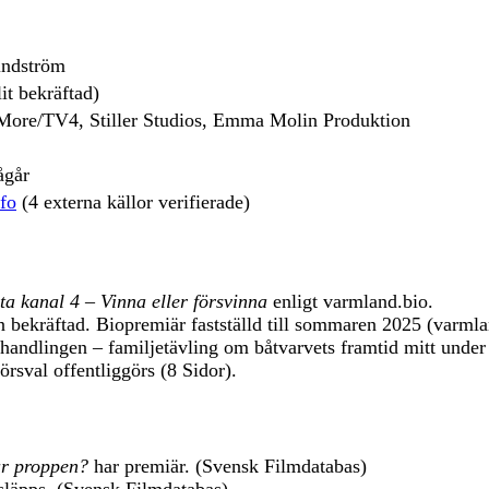
indström
it bekräftad)
 More/TV4, Stiller Studios, Emma Molin Produktion
ågår
nfo
(4 externa källor verifierade)
ta kanal 4 – Vinna eller försvinna
enligt varmland.bio.
 bekräftad. Biopremiär fastställd till sommaren 2025 (varmla
m handlingen – familjetävling om båtvarvets framtid mitt unde
örsval offentliggörs (8 Sidor).
ur proppen?
har premiär. (Svensk Filmdatabas)