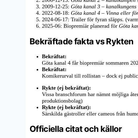
2006-12-15
:
Göta kanal 2 – kanalkampen
s
2009-12-25
:
Göta kanal 3 – kanalkungens
2022-08-18
:
Göta kanal 4 – Vinna eller fö
2024-06-17
: Trailer för fyran släpps. (var
2025-06
: Biopremiär planerad för
Göta kan
Bekräftade fakta vs Rykten
Bekräftat:
Göta kanal 4 får biopremiär sommaren 20
Bekräftat:
Komikerurval till rollistan – dock ej public
Rykte (ej bekräftat):
Vissa branschforum har nämnt möjliga återv
produktionsbolag)
Rykte (ej bekräftat):
Särskilda gästroller eller cameos från humor
Officiella citat och källor