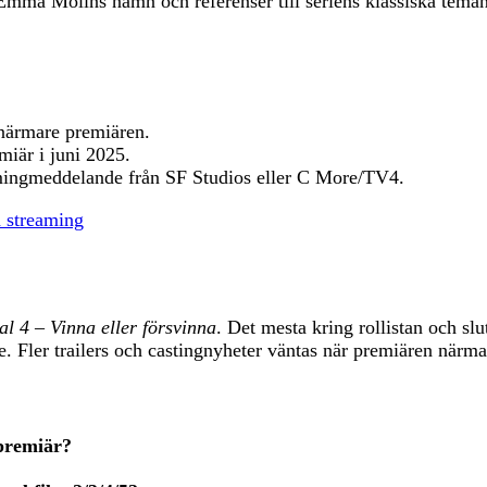
 Emma Molins namn och referenser till seriens klassiska teman
s närmare premiären.
miär i juni 2025.
reamingmeddelande från SF Studios eller C More/TV4.
h streaming
l 4 – Vinna eller försvinna
. Det mesta kring rollistan och slu
. Fler trailers och castingnyheter väntas när premiären närma
 premiär?