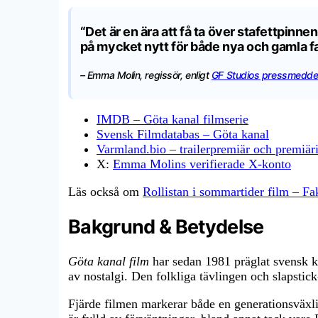
“Det är en ära att få ta över stafettpinn
på mycket nytt för både nya och gamla f
– Emma Molin, regissör, enligt
GF Studios pressmedde
IMDB – Göta kanal filmserie
Svensk Filmdatabas – Göta kanal
Varmland.bio – trailerpremiär och premiär
X:
Emma Molins verifierade X-konto
Läs också om
Rollistan i sommartider film – F
Bakgrund & Betydelse
Göta kanal film
har sedan 1981 präglat svensk ko
av nostalgi. Den folkliga tävlingen och slapstic
Fjärde filmen markerar både en generationsväxli