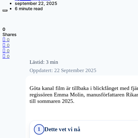
september 22, 2025
6 minute read
0
Shares
0
0
0
0
Lästid: 3 min
Oppdatert: 22 September 2025
Göta kanal film är tillbaka i blickfånget med fj
regissören Emma Molin, manusförfattaren Rikard
till sommaren 2025.
Dette vet vi nå
1