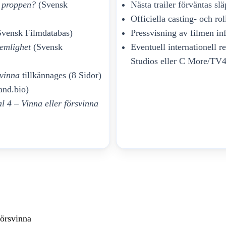
r proppen?
(Svensk
Nästa trailer förväntas sl
Officiella casting- och ro
vensk Filmdatabas)
Pressvisning av filmen in
emlighet
(Svensk
Eventuell internationell 
Studios eller C More/TV4
svinna
tillkännages (8 Sidor)
land.bio)
l 4 – Vinna eller försvinna
försvinna