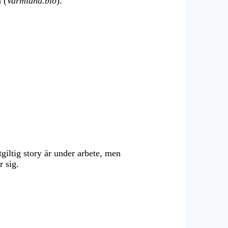
 (
Varmland.bio
).
tgiltig story är under arbete, men
r sig.