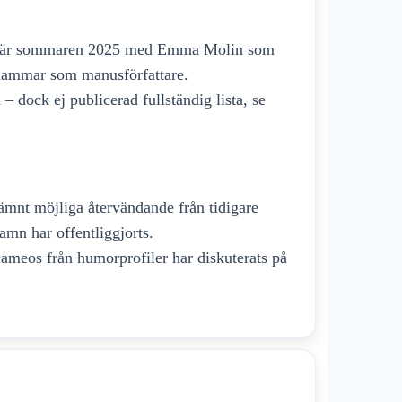
emiär sommaren 2025 med Emma Molin som
hammar som manusförfattare.
 – dock ej publicerad fullständig lista, se
ämnt möjliga återvändande från tidigare
amn har offentliggjorts.
 cameos från humorprofiler har diskuterats på