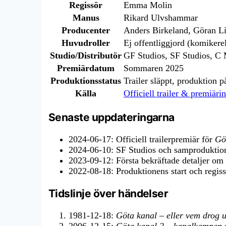
Regissör
Emma Molin
Manus
Rikard Ulvshammar
Producenter
Anders Birkeland, Göran L
Huvudroller
Ej offentliggjord (komikerel
Studio/Distributör
GF Studios, SF Studios, C
Premiärdatum
Sommaren 2025
Produktionsstatus
Trailer släppt, produktion p
Källa
Officiell trailer & premiäri
Senaste uppdateringarna
2024-06-17
: Officiell trailerpremiär för
Gö
2024-06-10
: SF Studios och samproduktion
2023-09-12
: Första bekräftade detaljer o
2022-08-18
: Produktionens start och regiss
Tidslinje över händelser
1981-12-18
:
Göta kanal – eller vem drog 