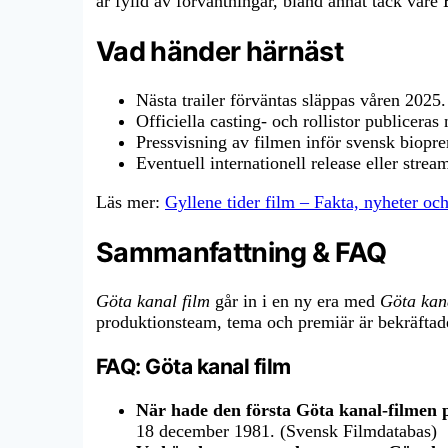
är fylld av förväntningar, bland annat tack vare
Vad händer härnäst
Nästa trailer förväntas släppas våren 2025.
Officiella casting- och rollistor publicera
Pressvisning av filmen inför svensk biopre
Eventuell internationell release eller st
Läs mer:
Gyllene tider film – Fakta, nyheter oc
Sammanfattning & FAQ
Göta kanal film
går in i en ny era med
Göta kana
produktionsteam, tema och premiär är bekräftade
FAQ: Göta kanal film
När hade den första Göta kanal-filmen
18 december 1981. (Svensk Filmdatabas)