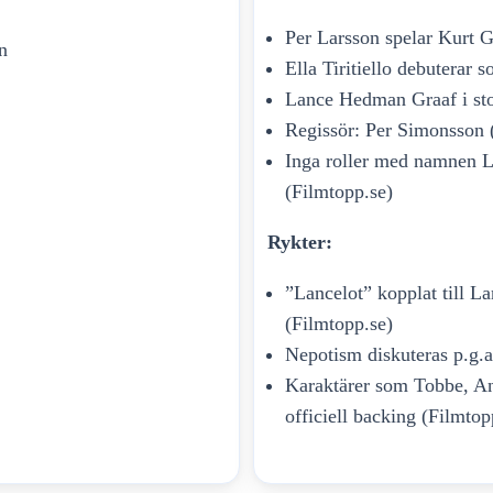
Per Larsson spelar Kurt G
n
Ella Tiritiello debuterar
Lance Hedman Graaf i sto
Regissör: Per Simonsson 
Inga roller med namnen L
(Filmtopp.se)
Rykter:
”Lancelot” kopplat till L
(Filmtopp.se)
Nepotism diskuteras p.g.
Karaktärer som Tobbe, An
officiell backing (Filmtop