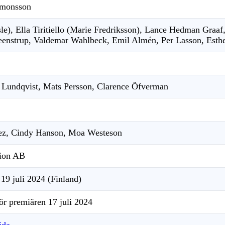
imonsson
le), Ella Tiritiello (Marie Fredriksson), Lance Hedman Graaf,
eenstrup, Valdemar Wahlbeck, Emil Almén, Per Lasson, Esth
er Lundqvist, Mats Persson, Clarence Öfverman
ez, Cindy Hanson, Moa Westeson
tion AB
 19 juli 2024 (Finland)
för premiären
17 juli 2024