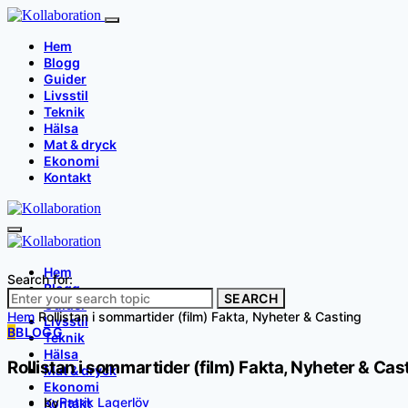
Hem
Blogg
Guider
Livsstil
Teknik
Hälsa
Mat & dryck
Ekonomi
Kontakt
Hem
Search for:
Blogg
SEARCH
Guider
Hem
Rollistan i sommartider (film) Fakta, Nyheter & Casting
Livsstil
B
BLOGG
Teknik
Hälsa
Rollistan i sommartider (film) Fakta, Nyheter & Cas
Mat & dryck
Ekonomi
by
Patrik Lagerlöv
Kontakt