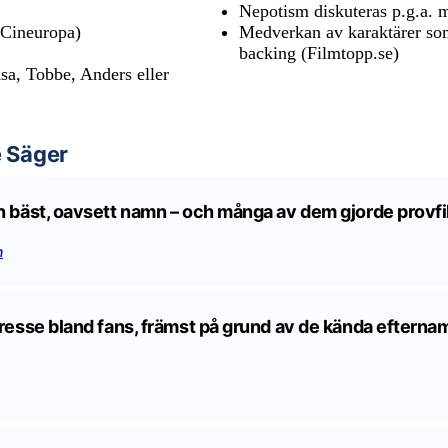
Nepotism diskuteras p.g.a. 
(Cineuropa)
Medverkan av karaktärer som
backing (Filmtopp.se)
Åsa, Tobbe, Anders eller
 Säger
an bäst, oavsett namn – och många av dem gjorde provf
n
ntresse bland fans, främst på grund av de kända efter