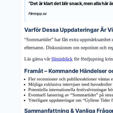
“Det är klart det blir snack, men alla här är 
Filmtopp.se
Varför Dessa Uppdateringar Är Vi
“Sommartider” har fått extra uppmärksamhet då
efternamn. Diskussionen om nepotism och regi
Läs gärna vår
filminblick
för fördjupning krin
Framåt – Kommande Händelser o
Fler recensioner och publikreaktioner väntas 
Möjliga exklusiva intervjuer med huvudroller 
Potentiella internationella festivalvisningar h
Eventuell lansering av “Sommartider” på strea
Ytterligare uppdateringar om “Gyllene Tider f
Sammanfattning & Vanliga Frågo