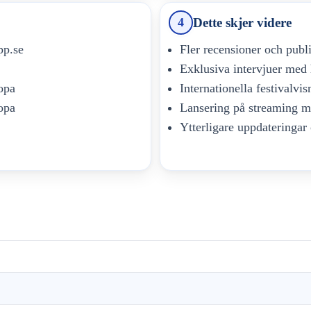
Dette skjer videre
4
pp.se
Fler recensioner och publ
Exklusiva intervjuer med 
opa
Internationella festivalvi
opa
Lansering på streaming mo
Ytterligare uppdateringar