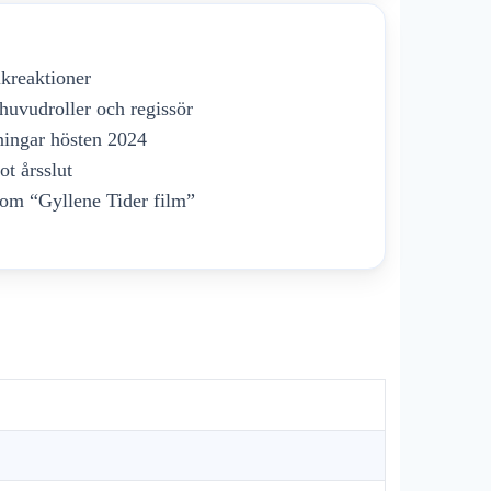
ikreaktioner
huvudroller och regissör
sningar hösten 2024
t årsslut
 om “Gyllene Tider film”