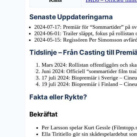
Källa
IMDb – Officiell films
Senaste Uppdateringarna
2024-07-17
: Premiär för “Sommartider” på s
2024-06-01
: Trailer släppt, fokus på rollist
2024-05-15
: Regissören Per Simonsson avfärda
Tidslinje – Från Casting till Premi
Mars 2024
: Rollistan offentliggörs och sk
Juni 2024
: Officiell “sommartider film tra
17 juli 2024
: Biopremiär i Sverige – Cine
19 juli 2024
: Biopremiär i Finland – Cine
Fakta eller Rykte?
Bekräftat
Per Larsson spelar Kurt Gessle (Filmtopp.
Ella Tiritiello gör sin skådespelardebut s