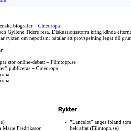
ida
venska biografer –
Cineuropa
an och Gyllene Tiders resa. Diskussionsstorm kring kända efter
r rykten om nepotism; påtalar att provspelning legat till gru
är
apar stor online-debatt – Filmtopp.se
iler” publiceras – Cineuropa
uropa
uropa
Rykter
se)
”Lancelot” anges ibland som
om Marie Fredriksson
bekräftat (Filmtopp.se)