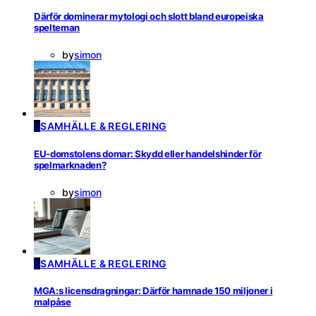
Därför dominerar mytologi och slott bland europeiska
spelteman
by
simon
S
SAMHÄLLE & REGLERING
EU-domstolens domar: Skydd eller handelshinder för
spelmarknaden?
by
simon
S
SAMHÄLLE & REGLERING
MGA:s licensdragningar: Därför hamnade 150 miljoner i
malpåse