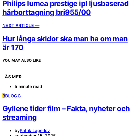
Philips lumea prestige ipl ljusbaserad
hårborttagning bri955/00
NEXT ARTICLE —
Hur långa skidor ska man ha om man
är 170
YOU MAY ALSO LIKE
LÄS MER
5 minute read
B
BLOGG
Gyllene tider film – Fakta, nyheter och
streaming
by
Patrik Lagerlöv
september 15, 2025