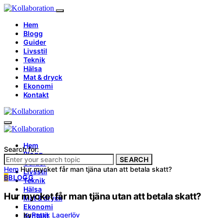
Hem
Blogg
Guider
Livsstil
Teknik
Hälsa
Mat & dryck
Ekonomi
Kontakt
Hem
Search for:
Blogg
SEARCH
Guider
Hem
Hur mycket får man tjäna utan att betala skatt?
Livsstil
B
BLOGG
Teknik
Hälsa
Hur mycket får man tjäna utan att betala skatt?
Mat & dryck
Ekonomi
by
Patrik Lagerlöv
Kontakt