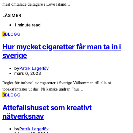
mest omtalade deltagare i Love Island…
LÄS MER
1 minute read
B
BLOGG
Hur mycket cigaretter får man ta in i
sverige
by
Patrik Lagerlöv
mars 6, 2023
Regler för införsel av cigaretter i Sverige Välkommen till alla ni
tobaksfantaster ut där! Ni kanske undrar, ”hur…
B
BLOGG
Attefallshuset som kreativt
nätverksnav
by
Patrik Lagerlöv