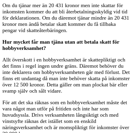
Om du tjänar mer än 20 431 kronor men inte skattar för
inkomsten kommer du att bli återbetalningsskyldig vid tid
för deklarationen. Om du däremot tjänar mindre än 20 431
kronor men ändå betalar skatt kommer du få tillbaka
pengar vid skatteåterbäringen.
Hur mycket får man tjäna utan att betala skatt för
hobbyverksamhet?
Allt överskott i en hobbyverksamhet är skattepliktigt och
det finns i regel ingen undre gräns. Däremot behöver du
inte deklarera om hobbyverksamheten går med förlust. Det
finns ett undantag då man inte behöver skatta på inkomster
över 12 500 kronor. Detta gäller om man plockat bär eller
svamp själv och sålt vidare.
För att det ska räknas som en hobbyverksamhet måste det
vara något man utför på fritiden och inte har som
huvudsyssla. Drivs verksamheten långsiktigt och med
vinstsyfte räknas det istället som en enskild
näringsverksamhet och är momspliktigt för inkomster över