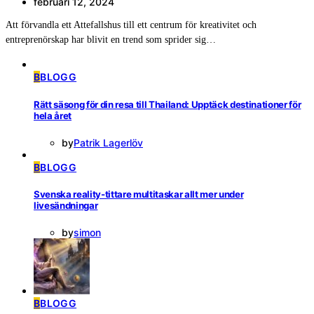
februari 12, 2024
Att förvandla ett Attefallshus till ett centrum för kreativitet och
entreprenörskap har blivit en trend som sprider sig…
B
BLOGG
Rätt säsong för din resa till Thailand: Upptäck destinationer för
hela året
by
Patrik Lagerlöv
B
BLOGG
Svenska reality-tittare multitaskar allt mer under
livesändningar
by
simon
B
BLOGG