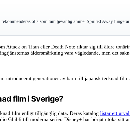
rekommenderas ofta som familjevänlig anime. Spirited Away fungerar fö
som Attack on Titan eller Death Note riktar sig till äldre to
mingtjänsternas åldersmärkning vara vägledande, men det sakna
ntroducerat generationer av barn till japansk tecknad film. De
d film i Sverige?
nad film enligt tillgänglig data. Deras katalog
listar ett urv
udio Ghibli till moderna serier. Disney+ har börjat utöka sit