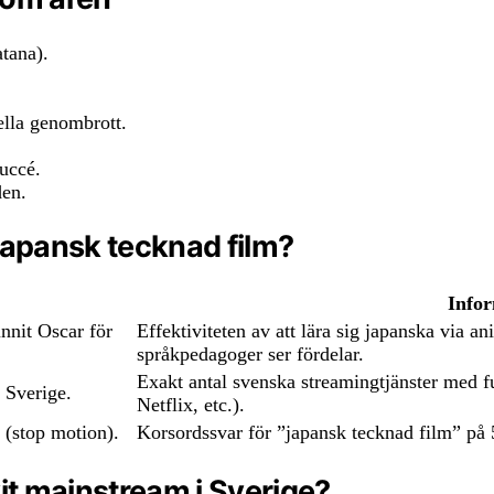
tana).
ella genombrott.
uccé.
den.
 japansk tecknad film?
Infor
nnit Oscar för
Effektiviteten av att lära sig japanska via 
språkpedagoger ser fördelar.
Exakt antal svenska streamingtjänster med f
 Sverige.
Netflix, etc.).
 (stop motion).
Korsordssvar för ”japansk tecknad film” p
vit mainstream i Sverige?