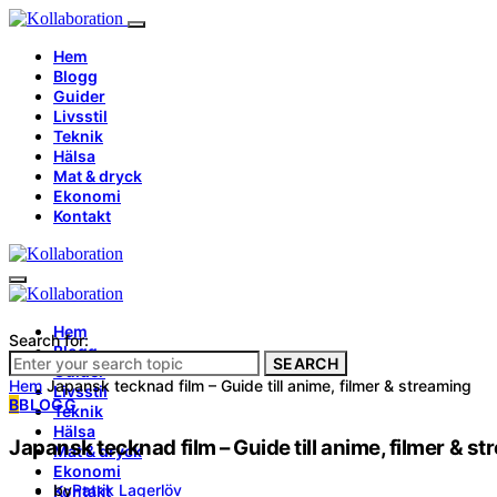
Hem
Blogg
Guider
Livsstil
Teknik
Hälsa
Mat & dryck
Ekonomi
Kontakt
Hem
Search for:
Blogg
SEARCH
Guider
Hem
Japansk tecknad film – Guide till anime, filmer & streaming
Livsstil
B
BLOGG
Teknik
Hälsa
Japansk tecknad film – Guide till anime, filmer & s
Mat & dryck
Ekonomi
by
Patrik Lagerlöv
Kontakt