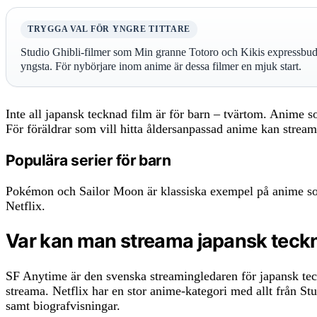
TRYGGA VAL FÖR YNGRE TITTARE
Studio Ghibli-filmer som Min granne Totoro och Kikis expressbud 
yngsta. För nybörjare inom anime är dessa filmer en mjuk start.
Inte all japansk tecknad film är för barn – tvärtom. Anime 
För föräldrar som vill hitta åldersanpassad anime kan strea
Populära serier för barn
Pokémon och Sailor Moon är klassiska exempel på anime som i
Netflix.
Var kan man streama japansk teckna
SF Anytime är den svenska streamingledaren för japansk teck
streama. Netflix har en stor anime-kategori med allt från St
samt biografvisningar.