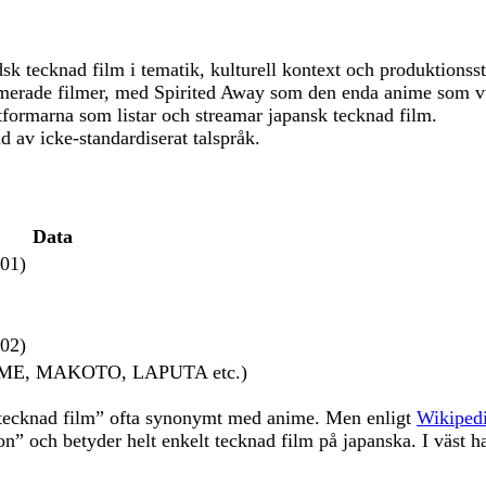
sk tecknad film i tematik, kulturell kontext och produktionsst
nimerade filmer, med Spirited Away som den enda anime som v
formarna som listar och streamar japansk tecknad film.
nd av icke-standardiserat talspråk.
Data
001)
002)
NIME, MAKOTO, LAPUTA etc.)
k tecknad film” ofta synonymt med anime. Men enligt
Wikiped
 och betyder helt enkelt tecknad film på japanska. I väst har