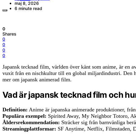
maj 8, 2026
6 minute read
0
Shares
0
0
0
0
Japansk tecknad film, världen över känt som anime, är en av 
vuxit från en nischkultur till en global miljardindustri. Den h
mer om japansk animerad film.
Vad är japansk tecknad film och hur
Definition:
Anime är japanska animerade produktioner, från lå
Populära exempel:
Spirited Away, My Neighbor Totoro, Ak
Åldersrekommendation:
Sträcker sig från barnvänliga berät
Streamingplattformar:
SF Anytime, Netflix, Filmstaden, 