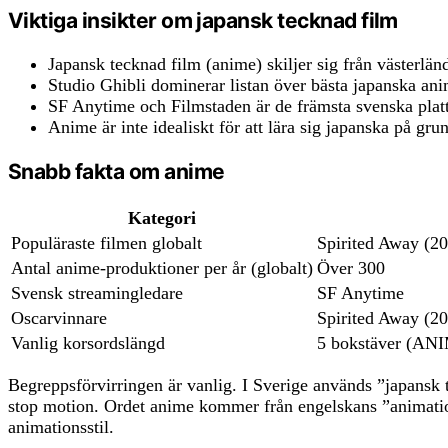
Viktiga insikter om japansk tecknad film
Japansk tecknad film (anime) skiljer sig från västerländ
Studio Ghibli dominerar listan över bästa japanska a
SF Anytime och Filmstaden är de främsta svenska platt
Anime är inte idealiskt för att lära sig japanska på gru
Snabb fakta om anime
Kategori
Populäraste filmen globalt
Spirited Away (2
Antal anime-produktioner per år (globalt)
Över 300
Svensk streamingledare
SF Anytime
Oscarvinnare
Spirited Away (2
Vanlig korsordslängd
5 bokstäver (A
Begreppsförvirringen är vanlig. I Sverige används ”japans
stop motion. Ordet anime kommer från engelskans ”animation”
animationsstil.