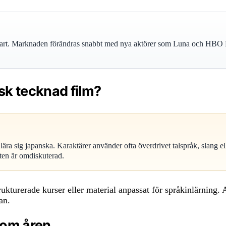
klart. Marknaden förändras snabbt med nya aktörer som Luna och HBO Ma
sk tecknad film?
 lära sig japanska. Karaktärer använder ofta överdrivet talspråk, slang e
ten är omdiskuterad.
rukturerade kurser eller material anpassat för språkinlärning
an.
nom åren