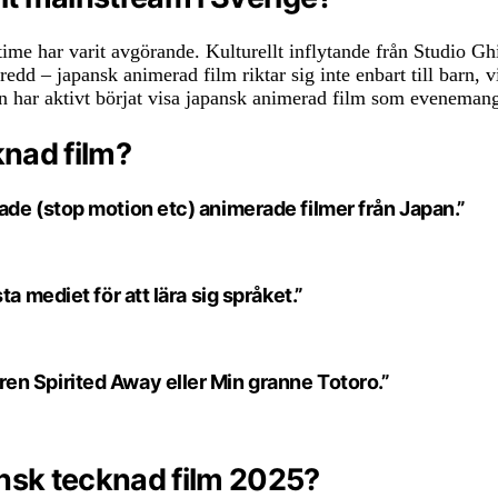
me har varit avgörande. Kulturellt inflytande från Studio Ghib
dd – japansk animerad film riktar sig inte enbart till barn, v
 har aktivt börjat visa japansk animerad film som evenemang, 
knad film?
ade (stop motion etc) animerade filmer från Japan.”
a mediet för att lära sig språket.”
en Spirited Away eller Min granne Totoro.”
nsk tecknad film 2025?