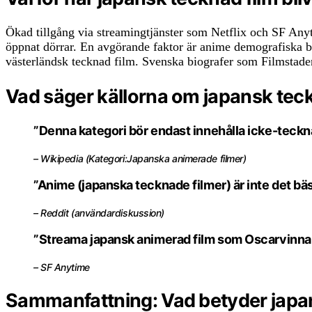
Ökad tillgång via streamingtjänster som Netflix och SF Anyti
öppnat dörrar. En avgörande faktor är anime demografiska bre
västerländsk tecknad film. Svenska biografer som Filmstaden
Vad säger källorna om japansk tec
”Denna kategori bör endast innehålla icke-teckn
– Wikipedia (Kategori:Japanska animerade filmer)
”Anime (japanska tecknade filmer) är inte det bäst
– Reddit (användardiskussion)
”Streama japansk animerad film som Oscarvinnar
– SF Anytime
Sammanfattning: Vad betyder japa