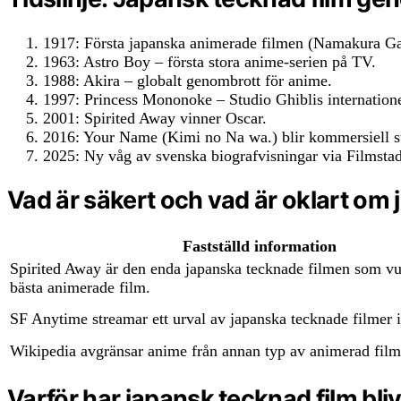
1917:
Första japanska animerade filmen (Namakura Ga
1963:
Astro Boy – första stora anime-serien på TV.
1988:
Akira – globalt genombrott för anime.
1997:
Princess Mononoke – Studio Ghiblis internation
2001:
Spirited Away vinner Oscar.
2016:
Your Name (Kimi no Na wa.) blir kommersiell s
2025:
Ny våg av svenska biografvisningar via Filmsta
Vad är säkert och vad är oklart om
Fastställd information
Spirited Away är den enda japanska tecknade filmen som vu
bästa animerade film.
SF Anytime streamar ett urval av japanska tecknade filmer i
Wikipedia avgränsar anime från annan typ av animerad film
Varför har japansk tecknad film bli