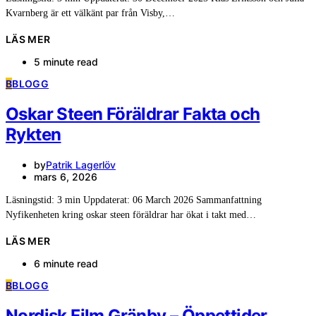
Kvarnberg är ett välkänt par från Visby,…
LÄS MER
5 minute read
B
BLOGG
Oskar Steen Föräldrar Fakta och
Rykten
by
Patrik Lagerlöv
mars 6, 2026
Läsningstid: 3 min Uppdaterat: 06 March 2026 Sammanfattning
Nyfikenheten kring oskar steen föräldrar har ökat i takt med…
LÄS MER
6 minute read
B
BLOGG
Nordisk Film Gränby – Öppettider,