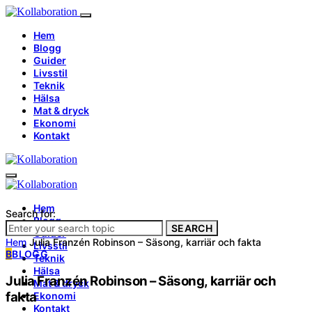
Hem
Blogg
Guider
Livsstil
Teknik
Hälsa
Mat & dryck
Ekonomi
Kontakt
Hem
Search for:
Blogg
SEARCH
Guider
Hem
Julia Franzén Robinson – Säsong, karriär och fakta
Livsstil
B
BLOGG
Teknik
Hälsa
Julia Franzén Robinson – Säsong, karriär och
Mat & dryck
fakta
Ekonomi
Kontakt