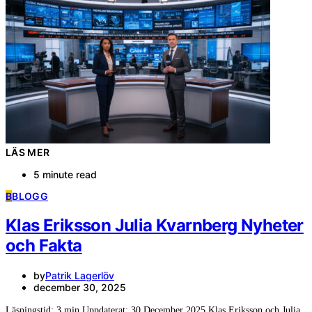
LÄS MER
5 minute read
B
BLOGG
Klas Eriksson Julia Kvarnberg Nyheter
och Fakta
by
Patrik Lagerlöv
december 30, 2025
Läsningstid: 3 min Uppdaterat: 30 December 2025 Klas Eriksson och Julia