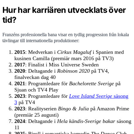
Hur har karriären utvecklats över
tid?
Franzéns professionella bana visar en tydlig progression från lokala
tävlingar till internationella produktioner:
2015
: Medverkan i
Cirkus Magaluf
i Spanien med
kusinen Camilla (premiär mars 2016 på TV3)
2017
: Finalist i Miss Universe Sweden
2020
: Deltagande i
Robinson 2020
på TV4,
finalveckan dag 40
2021
: Programledare för
Bachelorette Sverige
på
Sjuan och TV4 Play
2023
: Programledare för
Love Island Sverige
säsong
3
på TV4
2023
: Realityserien
Bingo & Julia
på Amazon Prime
(premiär 25 augusti)
2024
: Deltagande i
Hela kändis-Sverige bakar
säsong
11
2025
: Biroll i romantiska komedin
The Dance Club