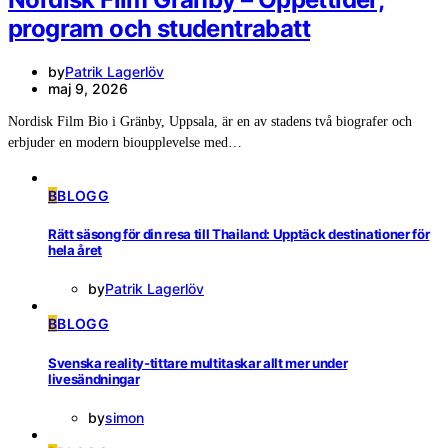
program och studentrabatt
by
Patrik Lagerlöv
maj 9, 2026
Nordisk Film Bio i Gränby, Uppsala, är en av stadens två biografer och
erbjuder en modern bioupplevelse med…
B
BLOGG
Rätt säsong för din resa till Thailand: Upptäck destinationer för
hela året
by
Patrik Lagerlöv
B
BLOGG
Svenska reality-tittare multitaskar allt mer under
livesändningar
by
simon