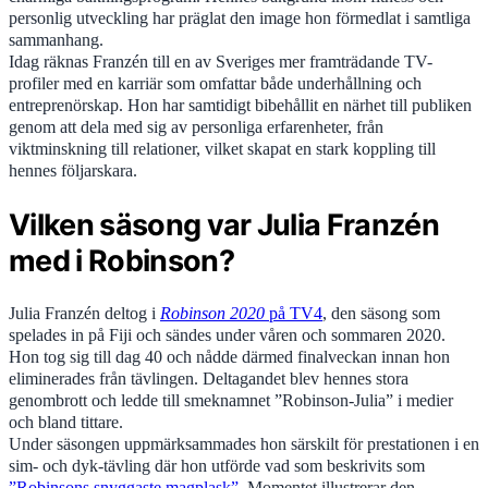
personlig utveckling har präglat den image hon förmedlat i samtliga
sammanhang.
Idag räknas Franzén till en av Sveriges mer framträdande TV-
profiler med en karriär som omfattar både underhållning och
entreprenörskap. Hon har samtidigt bibehållit en närhet till publiken
genom att dela med sig av personliga erfarenheter, från
viktminskning till relationer, vilket skapat en stark koppling till
hennes följarskara.
Vilken säsong var Julia Franzén
med i Robinson?
Julia Franzén deltog i
Robinson 2020
på TV4
, den säsong som
spelades in på Fiji och sändes under våren och sommaren 2020.
Hon tog sig till dag 40 och nådde därmed finalveckan innan hon
eliminerades från tävlingen. Deltagandet blev hennes stora
genombrott och ledde till smeknamnet ”Robinson-Julia” i medier
och bland tittare.
Under säsongen uppmärksammades hon särskilt för prestationen i en
sim- och dyk-tävling där hon utförde vad som beskrivits som
”Robinsons snyggaste magplask”
. Momentet illustrerar den