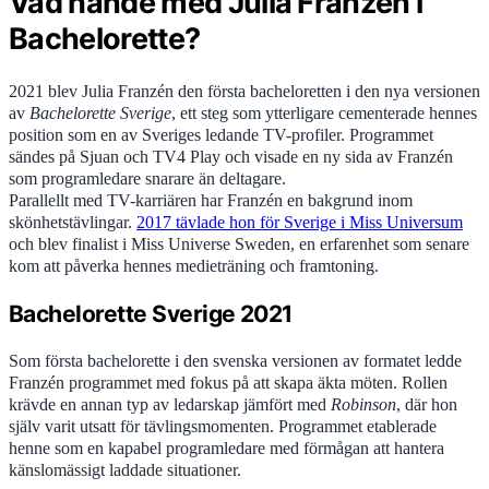
Vad hände med Julia Franzén i
Bachelorette?
2021 blev Julia Franzén den första bacheloretten i den nya versionen
av
Bachelorette Sverige
, ett steg som ytterligare cementerade hennes
position som en av Sveriges ledande TV-profiler. Programmet
sändes på Sjuan och TV4 Play och visade en ny sida av Franzén
som programledare snarare än deltagare.
Parallellt med TV-karriären har Franzén en bakgrund inom
skönhetstävlingar.
2017 tävlade hon för Sverige i Miss Universum
och blev finalist i Miss Universe Sweden, en erfarenhet som senare
kom att påverka hennes medieträning och framtoning.
Bachelorette Sverige 2021
Som första bachelorette i den svenska versionen av formatet ledde
Franzén programmet med fokus på att skapa äkta möten. Rollen
krävde en annan typ av ledarskap jämfört med
Robinson
, där hon
själv varit utsatt för tävlingsmomenten. Programmet etablerade
henne som en kapabel programledare med förmågan att hantera
känslomässigt laddade situationer.