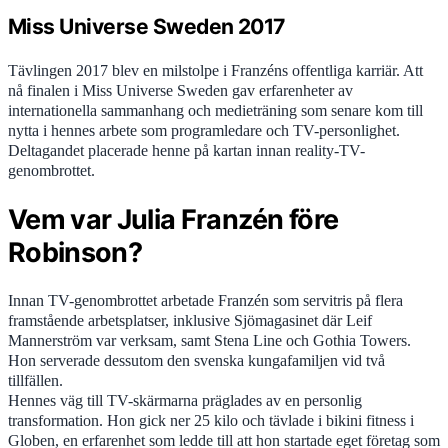
Miss Universe Sweden 2017
Tävlingen 2017 blev en milstolpe i Franzéns offentliga karriär. Att
nå finalen i Miss Universe Sweden gav erfarenheter av
internationella sammanhang och medieträning som senare kom till
nytta i hennes arbete som programledare och TV-personlighet.
Deltagandet placerade henne på kartan innan reality-TV-
genombrottet.
Vem var Julia Franzén före
Robinson?
Innan TV-genombrottet arbetade Franzén som servitris på flera
framstående arbetsplatser, inklusive Sjömagasinet där Leif
Mannerström var verksam, samt Stena Line och Gothia Towers.
Hon serverade dessutom den svenska kungafamiljen vid två
tillfällen.
Hennes väg till TV-skärmarna präglades av en personlig
transformation. Hon gick ner 25 kilo och tävlade i bikini fitness i
Globen, en erfarenhet som ledde till att hon startade eget företag som