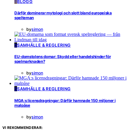
B
BLOGG
Därför dominerar mytologi och slott bland europeiska
spelteman
by
simon
S
SAMHÄLLE & REGLERING
EU-domstolens domar: Skydd eller handelshinder för
spelmarknaden?
by
simon
S
SAMHÄLLE & REGLERING
MGA:s licensdragningar: Därför hamnade 150 miljoner i
malpåse
by
simon
VI REKOMMENDERAR: