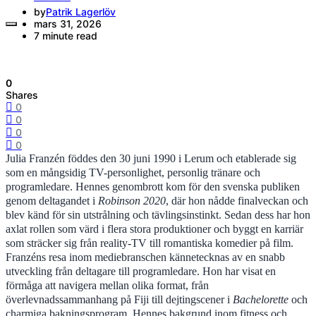
by
Patrik Lagerlöv
mars 31, 2026
7 minute read
0
Shares
0
0
0
0
Julia Franzén föddes den 30 juni 1990 i Lerum och etablerade sig
som en mångsidig TV-personlighet, personlig tränare och
programledare. Hennes genombrott kom för den svenska publiken
genom deltagandet i
Robinson 2020
, där hon nådde finalveckan och
blev känd för sin utstrålning och tävlingsinstinkt. Sedan dess har hon
axlat rollen som värd i flera stora produktioner och byggt en karriär
som sträcker sig från reality-TV till romantiska komedier på film.
Franzéns resa inom mediebranschen kännetecknas av en snabb
utveckling från deltagare till programledare. Hon har visat en
förmåga att navigera mellan olika format, från
överlevnadssammanhang på Fiji till dejtingscener i
Bachelorette
och
charmiga bakningsprogram. Hennes bakgrund inom fitness och