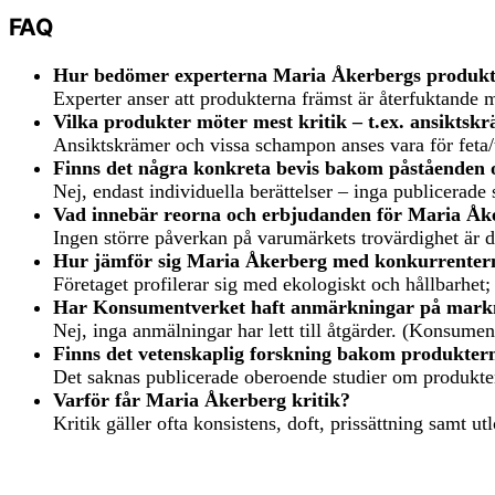
FAQ
Hur bedömer experterna Maria Åkerbergs produkt
Experter anser att produkterna främst är återfuktande
Vilka produkter möter mest kritik – t.ex. ansiktsk
Ansiktskrämer och vissa schampon anses vara för feta/t
Finns det några konkreta bevis bakom påståenden
Nej, endast individuella berättelser – inga publicerade
Vad innebär reorna och erbjudanden för Maria Åk
Ingen större påverkan på varumärkets trovärdighet är 
Hur jämför sig Maria Åkerberg med konkurrenter
Företaget profilerar sig med ekologiskt och hållbarhet;
Har Konsumentverket haft anmärkningar på mark
Nej, inga anmälningar har lett till åtgärder. (Konsumen
Finns det vetenskaplig forskning bakom produkter
Det saknas publicerade oberoende studier om produkte
Varför får Maria Åkerberg kritik?
Kritik gäller ofta konsistens, doft, prissättning samt 