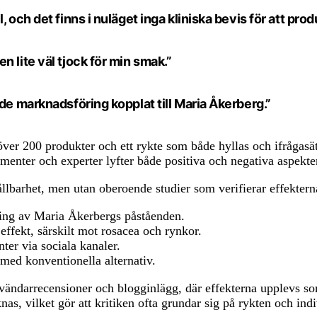
 och det finns i nuläget inga kliniska bevis för att prod
 lite väl tjock för min smak.”
de marknadsföring kopplat till Maria Åkerberg.”
er 200 produkter och ett rykte som både hyllas och ifrågasät
menter och experter lyfter både positiva och negativa aspekte
barhet, men utan oberoende studier som verifierar effekterna,
ning av Maria Åkerbergs påståenden.
effekt, särskilt mot rosacea och rynkor.
er via sociala kanaler.
med konventionella alternativ.
ndarrecensioner och blogginlägg, där effekterna upplevs som
s, vilket gör att kritiken ofta grundar sig på rykten och indi