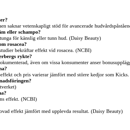
er?
 men saknar vetenskapligt stöd för avancerade hudvårdspåståe
räm eller schampo?
unga för känslig eller tunn hud. (Daisy Beauty)
 om rosacea?
 studier bekräftar effekt vid rosacea. (NCBI)
erbergs rykte?
dokumenterad, även om vissa konsumenter anser bonusupplägge
na?
 effekt och pris varierar jämfört med större kedjor som Kicks.
nadsföringen?
tverket)
na?
ns effekt. (NCBI)
utlovad effekt jämfört med upplevda resultat. (Daisy Beauty)