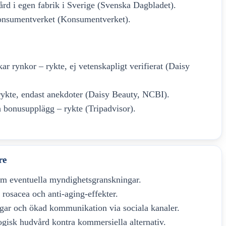
ård i egen fabrik i Sverige (Svenska Dagbladet).
 Konsumentverket (Konsumentverket).
r rynkor – rykte, ej vetenskapligt verifierat (Daisy
rykte, endast anekdoter (Daisy Beauty, NCBI).
h bonusupplägg – rykte (Tripadvisor).
re
om eventuella myndighetsgranskningar.
 rosacea och anti-aging-effekter.
gar och ökad kommunikation via sociala kanaler.
gisk hudvård kontra kommersiella alternativ.