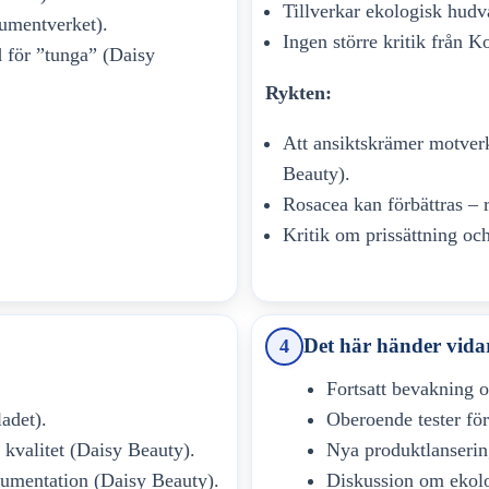
Tillverkar ekologisk hudv
sumentverket).
Ingen större kritik från
 för ”tunga” (Daisy
Rykten:
Att ansiktskrämer motverka
Beauty).
Rosacea kan förbättras – 
Kritik om prissättning oc
Det här händer vida
4
Fortsatt bevakning 
adet).
Oberoende tester för
 kvalitet (Daisy Beauty).
Nya produktlanserin
kumentation (Daisy Beauty).
Diskussion om ekolo