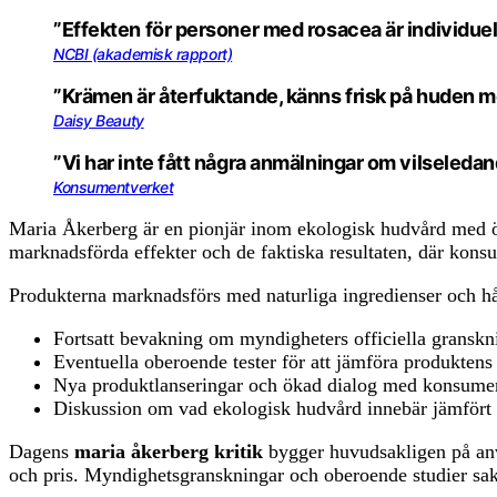
”Effekten för personer med rosacea är individuell,
NCBI (akademisk rapport)
”Krämen är återfuktande, känns frisk på huden men
Daisy Beauty
”Vi har inte fått några anmälningar om vilseledan
Konsumentverket
Maria Åkerberg är en pionjär inom ekologisk hudvård med öv
marknadsförda effekter och de faktiska resultaten, där konsu
Produkterna marknadsförs med naturliga ingredienser och håll
Fortsatt bevakning om myndigheters officiella gransk
Eventuella oberoende tester för att jämföra produktens 
Nya produktlanseringar och ökad dialog med konsument
Diskussion om vad ekologisk hudvård innebär jämfört 
Dagens
maria åkerberg kritik
bygger huvudsakligen på anvä
och pris. Myndighetsgranskningar och oberoende studier sakna