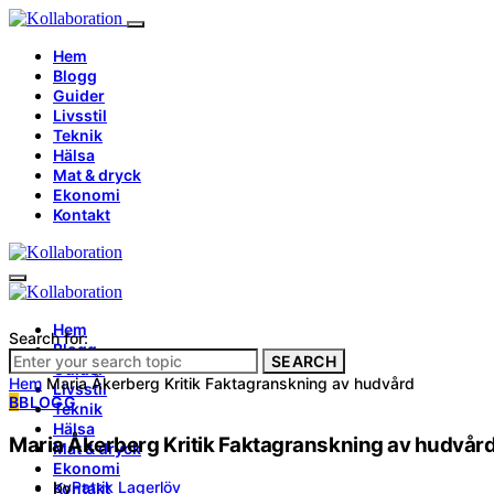
Hem
Blogg
Guider
Livsstil
Teknik
Hälsa
Mat & dryck
Ekonomi
Kontakt
Hem
Search for:
Blogg
SEARCH
Guider
Hem
Maria Åkerberg Kritik Faktagranskning av hudvård
Livsstil
B
BLOGG
Teknik
Hälsa
Maria Åkerberg Kritik Faktagranskning av hudvår
Mat & dryck
Ekonomi
by
Patrik Lagerlöv
Kontakt