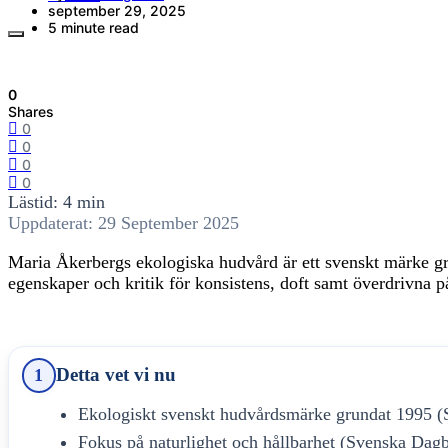
september 29, 2025
5 minute read
0
Shares
0
0
0
0
Lästid: 4 min
Uppdaterat: 29 September 2025
Maria Åkerbergs ekologiska hudvård är ett svenskt märke gru
egenskaper och kritik för konsistens, doft samt överdrivna 
Detta vet vi nu
1
Ekologiskt svenskt hudvårdsmärke grundat 1995 (
Fokus på naturlighet och hållbarhet (Svenska Dagb