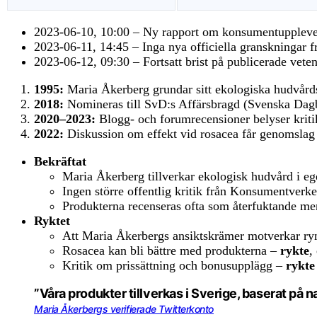
2023-06-10, 10:00
– Ny rapport om konsumentupplevelse
2023-06-11, 14:45
– Inga nya officiella granskningar 
2023-06-12, 09:30
– Fortsatt brist på publicerade vete
1995:
Maria Åkerberg grundar sitt ekologiska hudvår
2018:
Nomineras till SvD:s Affärsbragd (Svenska Dagb
2020–2023:
Blogg- och forumrecensioner belyser kritik
2022:
Diskussion om effekt vid rosacea får genomslag
Bekräftat
Maria Åkerberg tillverkar ekologisk hudvård i eg
Ingen större offentlig kritik från Konsumentverke
Produkterna recenseras ofta som återfuktande me
Ryktet
Att Maria Åkerbergs ansiktskrämer motverkar r
Rosacea kan bli bättre med produkterna –
rykte
,
Kritik om prissättning och bonusupplägg –
rykte
”Våra produkter tillverkas i Sverige, baserat på n
Maria Åkerbergs verifierade Twitterkonto