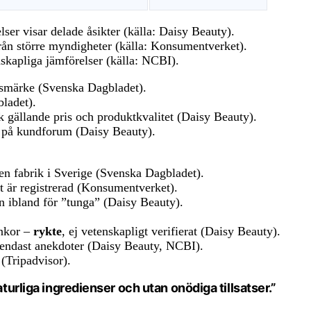
r visar delade åsikter (källa: Daisy Beauty).
från större myndigheter (källa: Konsumentverket).
nskapliga jämförelser (källa: NCBI).
dsmärke (Svenska Dagbladet).
ladet).
 gällande pris och produktkvalitet (Daisy Beauty).
 på kundforum (Daisy Beauty).
en fabrik i Sverige (Svenska Dagbladet).
t är registrerad (Konsumentverket).
n ibland för ”tunga” (Daisy Beauty).
ynkor –
rykte
, ej vetenskapligt verifierat (Daisy Beauty).
 endast anekdoter (Daisy Beauty, NCBI).
(Tripadvisor).
aturliga ingredienser och utan onödiga tillsatser.”