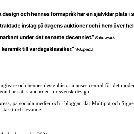
design och hennes formspråk har en självklar plats i 
rtraktade inslag på dagens auktioner och i hem över hel
 markant under det senaste decenniet.”
Bukowskis
eramik till vardagsklassiker.”
Wikipedia
rmgivare och hennes designhistoria anses central för det mo
n har satt standarden för svensk design.
press, på sociala medier och i bloggar, där Multipot och Sign
 starkt och levande.