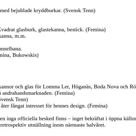
 med bejublade kryddburkar. (Svensk Tenn)
vadrat glasburk, glastekanna, bestick. (Femina)
ekanna, m.m.
unnelbana.
emina, Bukowskis)
tekannor och glas för Lomma Ler, Höganäs, Boda Nova och Rö
 på andrahandsmarknaden. (Femina)
Svensk Tenn)
 åter fångat intresset för hennes design. (Femina)
n inga officiella besked finns – inget bekräftat i öppna källo
 retrospektiv utställning inom närmaste halvåret.