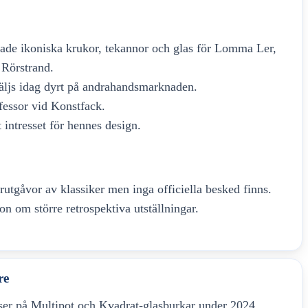
ade ikoniska krukor, tekannor och glas för Lomma Ler,
Rörstrand.
säljs idag dyrt på andrahandsmarknaden.
essor vid Konstfack.
t intresset för hennes design.
rutgåvor av klassiker men inga officiella besked finns.
on om större retrospektiva utställningar.
re
ser på Multipot och Kvadrat-glasburkar under 2024.