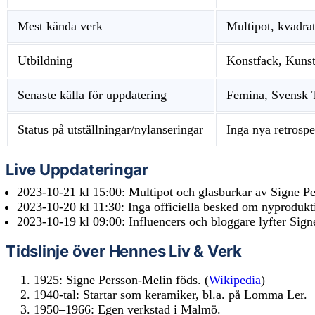
Mest kända verk
Multipot, kvadra
Utbildning
Konstfack, Kuns
Senaste källa för uppdatering
Femina, Svensk 
Status på utställningar/nylanseringar
Inga nya retrospe
Live Uppdateringar
2023-10-21 kl 15:00:
Multipot och glasburkar av Signe Pe
2023-10-20 kl 11:30:
Inga officiella besked om nyprodukti
2023-10-19 kl 09:00:
Influencers och bloggare lyfter Sign
Tidslinje över Hennes Liv & Verk
1925: Signe Persson-Melin föds. (
Wikipedia
)
1940-tal: Startar som keramiker, bl.a. på Lomma Ler.
1950–1966: Egen verkstad i Malmö.