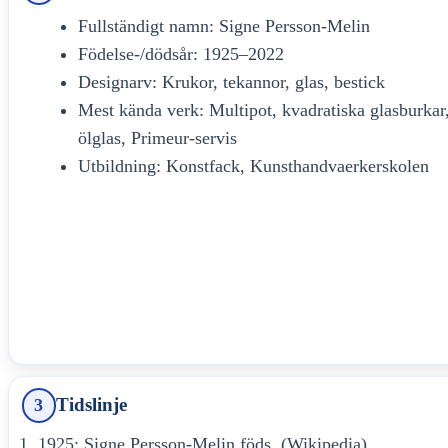
Fullständigt namn: Signe Persson-Melin
Födelse-/dödsår: 1925–2022
Designarv: Krukor, tekannor, glas, bestick
Mest kända verk: Multipot, kvadratiska glasburka
ölglas, Primeur-servis
Utbildning: Konstfack, Kunsthandvaerkerskolen
Tidslinje
3
1925: Signe Persson-Melin föds. (Wikipedia)