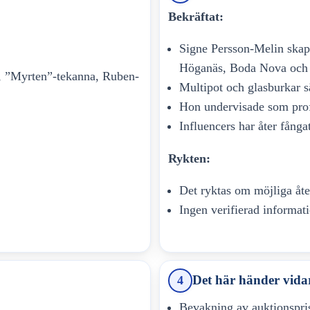
Bekräftat:
Signe Persson-Melin skap
Höganäs, Boda Nova och 
r, ”Myrten”-tekanna, Ruben-
Multipot och glasburkar 
Hon undervisade som prof
Influencers har åter fånga
Rykten:
Det ryktas om möjliga åte
Ingen verifierad informati
Det här händer vida
4
Bevakning av auktionspri