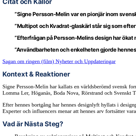
Citat och Källor
”Signe Persson-Melin var en pionjär inom svensk 
”Multipot och Kvadrat-glaskärl står sig som efte
”Efterfrågan på Persson-Melins design har ökat
”Användbarheten och enkelheten gjorde hennes k
Sagan om ringen (film) Nyheter och Uppdateringar
Kontext & Reaktioner
Signe Persson-Melin har kallats en världsberömd svensk fo
Lomma Ler, Höganäs, Boda Nova, Rörstrand och Svenskt Ten
Efter hennes bortgång har hennes designlyft hyllats i design
Experter och influencers menar att hennes arv fortsätter vara
Vad är Nästa Steg?