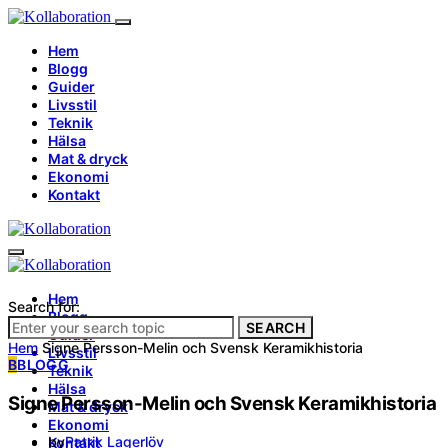
Hem
Blogg
Guider
Livsstil
Teknik
Hälsa
Mat & dryck
Ekonomi
Kontakt
Hem
Search for:
Blogg
SEARCH
Guider
Hem
Signe Persson-Melin och Svensk Keramikhistoria
Livsstil
B
BLOGG
Teknik
Hälsa
Signe Persson-Melin och Svensk Keramikhistoria
Mat & dryck
Ekonomi
by
Patrik Lagerlöv
Kontakt