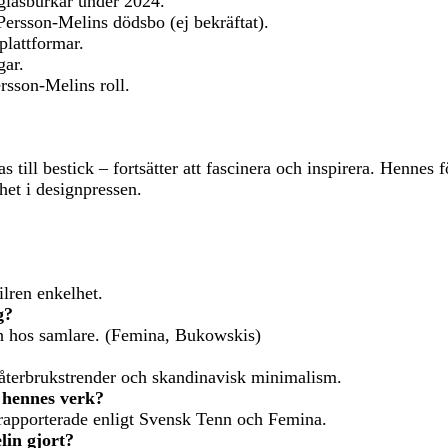
glasburkar under 2024.
rsson-Melins dödsbo (ej bekräftat).
plattformar.
gar.
rsson-Melins roll.
till bestick – fortsätter att fascinera och inspirera. Hennes f
het i designpressen.
ilren enkelhet.
g?
h hos samlare. (Femina, Bukowskis)
 återbrukstrender och skandinavisk minimalism.
v hennes verk?
r rapporterade enligt Svensk Tenn och Femina.
lin gjort?