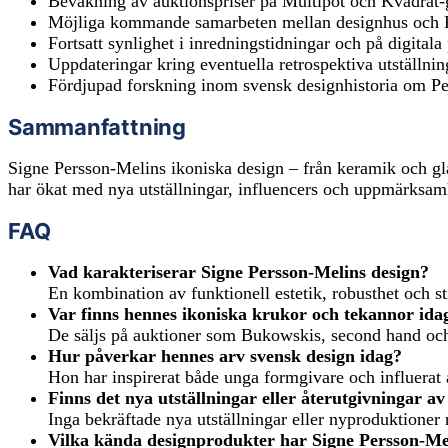
Bevakning av auktionspriser på Multipot och Kvadrat-
Möjliga kommande samarbeten mellan designhus och Pe
Fortsatt synlighet i inredningstidningar och på digitala 
Uppdateringar kring eventuella retrospektiva utställnin
Fördjupad forskning inom svensk designhistoria om Pe
Sammanfattning
Signe Persson-Melins ikoniska design – från keramik och glas 
har ökat med nya utställningar, influencers och uppmärksam
FAQ
Vad karakteriserar Signe Persson-Melins design?
En kombination av funktionell estetik, robusthet och st
Var finns hennes ikoniska krukor och tekannor ida
De säljs på auktioner som Bukowskis, second hand oc
Hur påverkar hennes arv svensk design idag?
Hon har inspirerat både unga formgivare och influerat
Finns det nya utställningar eller återutgivningar a
Inga bekräftade nya utställningar eller nyproduktione
Vilka kända designprodukter har Signe Persson-Me