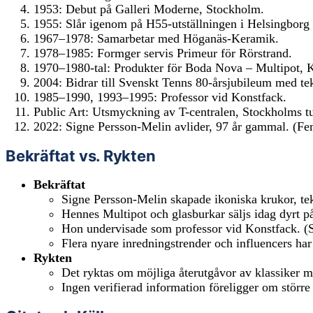
1953: Debut på Galleri Moderne, Stockholm.
1955: Slår igenom på H55-utställningen i Helsingborg
1967–1978: Samarbetar med Höganäs-Keramik.
1978–1985: Formger servis Primeur för Rörstrand.
1970–1980-tal: Produkter för Boda Nova – Multipot, K
2004: Bidrar till Svenskt Tenns 80-årsjubileum med t
1985–1990, 1993–1995: Professor vid Konstfack.
Public Art: Utsmyckning av T-centralen, Stockholms t
2022: Signe Persson-Melin avlider, 97 år gammal. (F
Bekräftat vs. Rykten
Bekräftat
Signe Persson-Melin skapade ikoniska krukor, 
Hennes Multipot och glasburkar säljs idag dyrt
Hon undervisade som professor vid Konstfack. (
Flera nyare inredningstrender och influencers har
Rykten
Det ryktas om möjliga återutgåvor av klassiker me
Ingen verifierad information föreligger om större