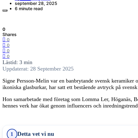
september 28, 2025
6 minute read
0
Shares
0
0
0
0
Lästid: 3 min
Uppdaterat: 28 September 2025
Signe Persson-Melin var en banbrytande svensk keramiker oc
ikoniska glasburkar, har satt ett bestående avtryck på sven
Hon samarbetade med företag som Lomma Ler, Höganäs, Boda 
hennes verk har ökat genom influencers och inredningstrend
Detta vet vi nu
1