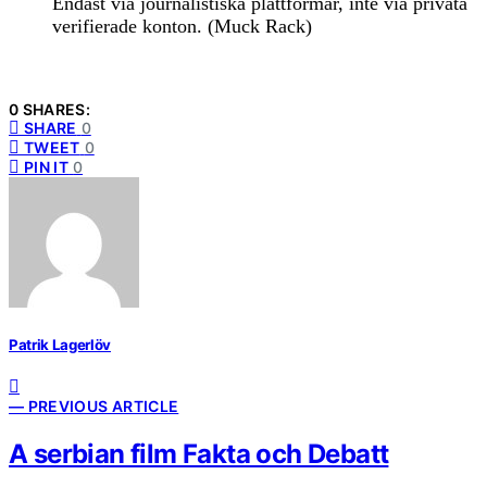
Endast via journalistiska plattformar, inte via privata
verifierade konton. (Muck Rack)
0 SHARES:
SHARE
0
TWEET
0
PIN IT
0
Patrik Lagerlöv
— PREVIOUS ARTICLE
A serbian film Fakta och Debatt