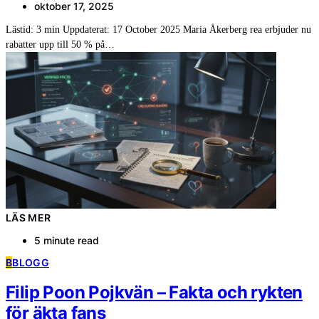
oktober 17, 2025
Lästid: 3 min Uppdaterat: 17 October 2025 Maria Åkerberg rea erbjuder nu
rabatter upp till 50 % på…
LÄS MER
5 minute read
B
BLOGG
Filip Poon Pojkvän – Fakta och rykten
för äkta fans