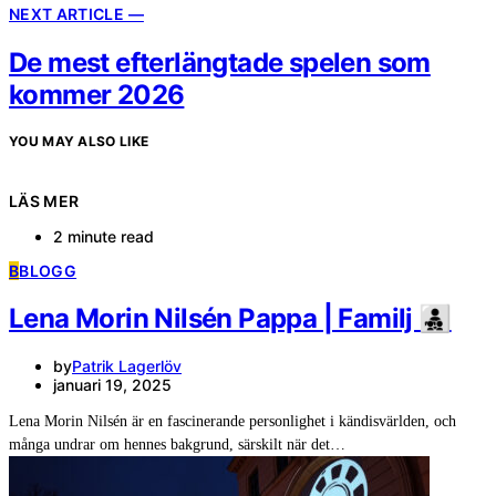
NEXT ARTICLE —
De mest efterlängtade spelen som
kommer 2026
YOU MAY ALSO LIKE
LÄS MER
2 minute read
B
BLOGG
Lena Morin Nilsén Pappa | Familj 👨‍👧‍👦
by
Patrik Lagerlöv
januari 19, 2025
Lena Morin Nilsén är en fascinerande personlighet i kändisvärlden, och
många undrar om hennes bakgrund, särskilt när det…