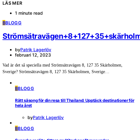
LÄS MER
1 minute read
B
BLOGG
Strömsätravägen+8+127+35+skärholm
by
Patrik Lagerlöv
februari 12, 2023
Vad är det så speciella med Strömsätravägen 8, 127 35 Skärholmen,
Sverige? Strömsätravägen 8, 127 35 Skärholmen, Sverige…
B
BLOGG
Rätt säsong för din resa till Thailand: Upptäck destinationer för
hela året
by
Patrik Lagerlöv
B
BLOGG