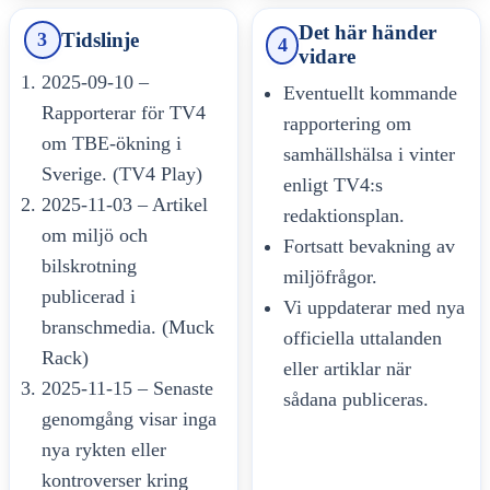
Det här händer
Tidslinje
3
4
vidare
2025-09-10 –
Eventuellt kommande
Rapporterar för TV4
rapportering om
om TBE-ökning i
samhällshälsa i vinter
Sverige. (TV4 Play)
enligt TV4:s
2025-11-03 – Artikel
redaktionsplan.
om miljö och
Fortsatt bevakning av
bilskrotning
miljöfrågor.
publicerad i
Vi uppdaterar med nya
branschmedia. (Muck
officiella uttalanden
Rack)
eller artiklar när
2025-11-15 – Senaste
sådana publiceras.
genomgång visar inga
nya rykten eller
kontroverser kring