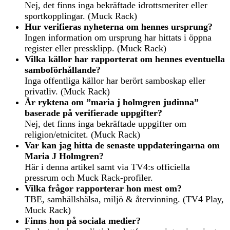
Nej, det finns inga bekräftade idrottsmeriter eller
sportkopplingar. (Muck Rack)
Hur verifieras nyheterna om hennes ursprung?
Ingen information om ursprung har hittats i öppna
register eller pressklipp. (Muck Rack)
Vilka källor har rapporterat om hennes eventuella
samboförhållande?
Inga offentliga källor har berört samboskap eller
privatliv. (Muck Rack)
Är ryktena om ”maria j holmgren judinna”
baserade på verifierade uppgifter?
Nej, det finns inga bekräftade uppgifter om
religion/etnicitet. (Muck Rack)
Var kan jag hitta de senaste uppdateringarna om
Maria J Holmgren?
Här i denna artikel samt via TV4:s officiella
pressrum och Muck Rack-profiler.
Vilka frågor rapporterar hon mest om?
TBE, samhällshälsa, miljö & återvinning. (TV4 Play,
Muck Rack)
Finns hon på sociala medier?