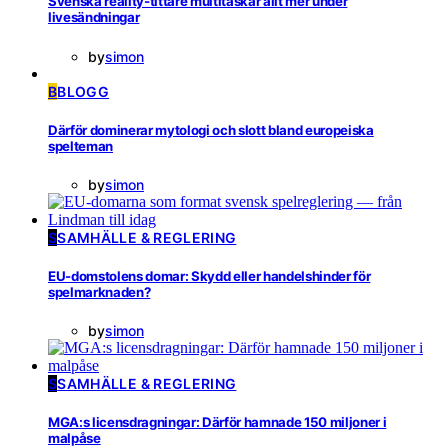
Svenska reality-tittare multitaskar allt mer under
livesändningar
by
simon
B
BLOGG
Därför dominerar mytologi och slott bland europeiska
spelteman
by
simon
S
SAMHÄLLE & REGLERING
EU-domstolens domar: Skydd eller handelshinder för
spelmarknaden?
by
simon
S
SAMHÄLLE & REGLERING
MGA:s licensdragningar: Därför hamnade 150 miljoner i
malpåse