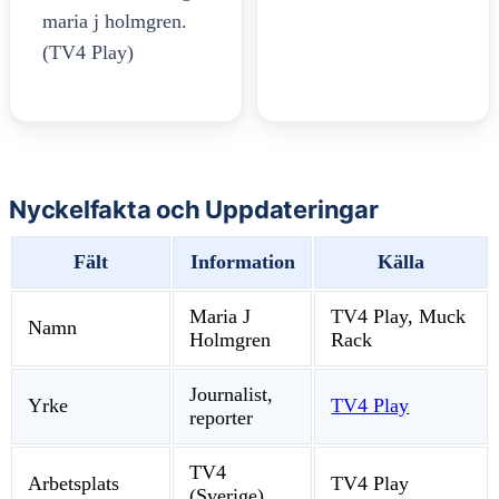
maria j holmgren.
(TV4 Play)
Nyckelfakta och Uppdateringar
Fält
Information
Källa
Maria J
TV4 Play, Muck
Namn
Holmgren
Rack
Journalist,
Yrke
TV4 Play
reporter
TV4
Arbetsplats
TV4 Play
(Sverige)