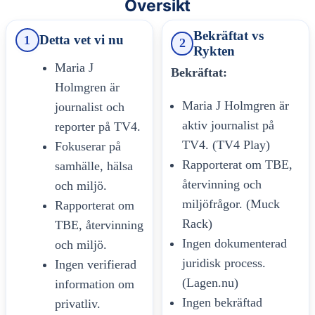
Oversikt
Bekräftat vs
Detta vet vi nu
1
2
Rykten
Maria J
Bekräftat:
Holmgren är
Maria J Holmgren är
journalist och
aktiv journalist på
reporter på TV4.
TV4. (TV4 Play)
Fokuserar på
Rapporterat om TBE,
samhälle, hälsa
återvinning och
och miljö.
miljöfrågor. (Muck
Rapporterat om
Rack)
TBE, återvinning
Ingen dokumenterad
och miljö.
juridisk process.
Ingen verifierad
(Lagen.nu)
information om
Ingen bekräftad
privatliv.