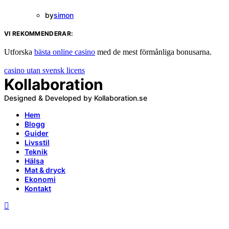
by
simon
VI REKOMMENDERAR:
Utforska
bästa online casino
med de mest förmånliga bonusarna.
casino utan svensk licens
Kollaboration
Designed & Developed by Kollaboration.se
Hem
Blogg
Guider
Livsstil
Teknik
Hälsa
Mat & dryck
Ekonomi
Kontakt