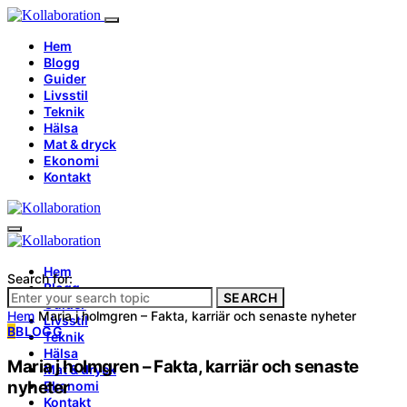
Hem
Blogg
Guider
Livsstil
Teknik
Hälsa
Mat & dryck
Ekonomi
Kontakt
Hem
Search for:
Blogg
SEARCH
Guider
Hem
Maria j holmgren – Fakta, karriär och senaste nyheter
Livsstil
B
BLOGG
Teknik
Hälsa
Maria j holmgren – Fakta, karriär och senaste
Mat & dryck
nyheter
Ekonomi
Kontakt