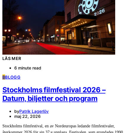
LÄS MER
6 minute read
B
BLOGG
Stockholms filmfestival 2026 –
Datum, biljetter och program
by
Patrik Lagerlöv
maj 22, 2026
Stockholms filmfestival, en av Nordeuropas ledande filmfestivaler,
återkommer 2026 för sin 37:e upplaga. Festivalen, som grundades 1990,