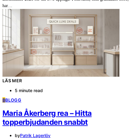
har…
LÄS MER
5 minute read
B
BLOGG
Maria Åkerberg rea – Hitta
topperbjudanden snabbt
by
Patrik Lagerlöv