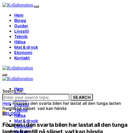
Hem
Blogg
Guider
Livsstil
Teknik
Hälsa
Mat & dryck
Ekonomi
Kontakt
Hem
Search for:
Blogg
SEARCH
Guider
Hem
Föraren i den svarta bilen har lastat all den tunga lasten
Livsstil
framtill på släpet. vad kan hända
Teknik
B
BLOGG
Hälsa
Mat & dryck
Föraren i den svarta bilen har lastat all den tunga
Ekonomi
lasten framtill på släpet. vad kan hända
Kontakt