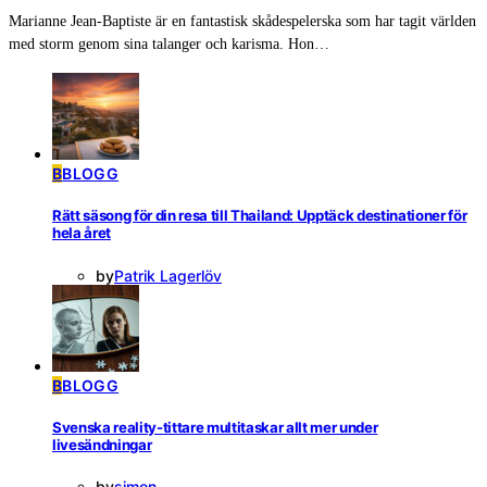
Marianne Jean-Baptiste är en fantastisk skådespelerska som har tagit världen
med storm genom sina talanger och karisma. Hon…
B
BLOGG
Rätt säsong för din resa till Thailand: Upptäck destinationer för
hela året
by
Patrik Lagerlöv
B
BLOGG
Svenska reality-tittare multitaskar allt mer under
livesändningar
by
simon