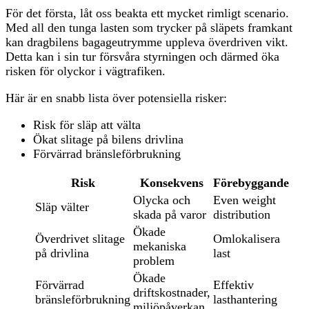
För det första, låt oss beakta ett mycket rimligt scenario.
Med all den tunga lasten som trycker på släpets framkant
kan dragbilens bagageutrymme uppleva överdriven vikt.
Detta kan i sin tur försvåra styrningen och därmed öka
risken för olyckor i vägtrafiken.
Här är en snabb lista över potensiella risker:
Risk för släp att välta
Ökat slitage på bilens drivlina
Förvärrad bränsleförbrukning
Risk
Konsekvens
Förebyggande
Olycka och
Even weight
Släp välter
skada på varor
distribution
Ökade
Överdrivet slitage
Omlokalisera
mekaniska
på drivlina
last
problem
Ökade
Förvärrad
Effektiv
driftskostnader,
bränsleförbrukning
lasthantering
miljöpåverkan