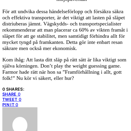
För att undvika dessa händelseförlopp och försäkra säkra
och effektiva transporter, är det viktigt att lasten på släpet
distriuberas jämnt. Vägskydds- och transportspecialister
rekommenderar att man placerar ca 60% av vikten framåt i
släpet för att ge stabilitet, men samtidigt förhindra allt för
mycket tyngd på framkanten. Detta gör inte enbart resan
säkrare men också mer ekonomisk.
Kom ihåg: Att lasta ditt släp på rätt sätt är lika viktigt som
själva körningen. Don’t play the weight guessing game.
Farmor hade rätt när hon sa ”Framförhållning i allt, gott
folk!” Nu kör vi säkert, eller hur?
0 SHARES:
SHARE
0
TWEET
0
PIN IT
0