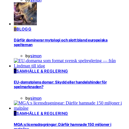
B
BLOGG
Därför dominerar mytologi och slott bland europeiska
spelteman
by
simon
S
SAMHÄLLE & REGLERING
EU-domstolens domar: Skydd eller handelshinder för
spelmarknaden?
by
simon
S
SAMHÄLLE & REGLERING
MGA:s licensdragningar: Därför hamnade 150 miljoner i
malpåse