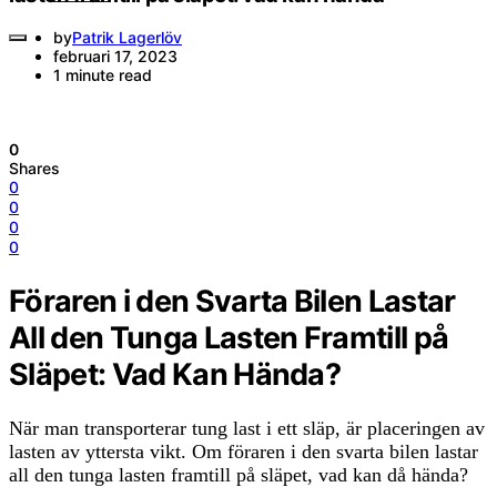
by
Patrik Lagerlöv
februari 17, 2023
1 minute read
0
Shares
0
0
0
0
Föraren i den Svarta Bilen Lastar
All den Tunga Lasten Framtill på
Släpet: Vad Kan Hända?
När man transporterar tung last i ett släp, är placeringen av
lasten av yttersta vikt. Om föraren i den svarta bilen lastar
all den tunga lasten framtill på släpet, vad kan då hända?