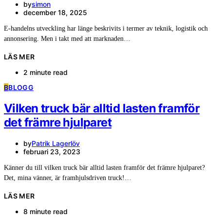
by
simon
december 18, 2025
E-handelns utveckling har länge beskrivits i termer av teknik, logistik och
annonsering. Men i takt med att marknaden…
LÄS MER
2 minute read
B
BLOGG
Vilken truck bär alltid lasten framför
det främre hjulparet
by
Patrik Lagerlöv
februari 23, 2023
Känner du till vilken truck bär alltid lasten framför det främre hjulparet?
Det, mina vänner, är framhjulsdriven truck!…
LÄS MER
8 minute read