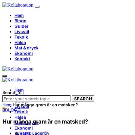
Hem
Blogg
Guider
Livsstil
Teknik
Hälsa
Mat & dryck
Ekonomi
Kontakt
Hem
Search for:
Blogg
SEARCH
Guider
Hem
Hur många gram är en matsked?
Livsstil
B
BLOGG
Teknik
Hälsa
Hur många gram är en matsked?
Mat & dryck
Ekonomi
by
Patrik Lagerlöv
Kontakt