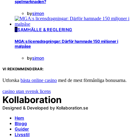
spelmarknaden?
by
simon
S
SAMHÄLLE & REGLERING
MGA:s licensdragningar: Därför hamnade 150 miljoner i
malpåse
by
simon
VI REKOMMENDERAR:
Utforska
bästa online casino
med de mest förmånliga bonusarna.
casino utan svensk licens
Kollaboration
Designed & Developed by Kollaboration.se
Hem
Blogg
Guider
Livsstil