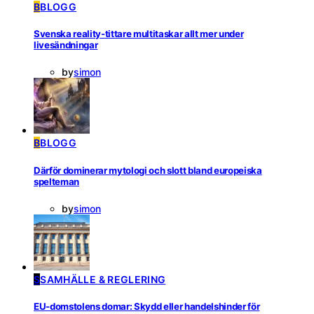
B
BLOGG
Svenska reality-tittare multitaskar allt mer under
livesändningar
by
simon
B
BLOGG
Därför dominerar mytologi och slott bland europeiska
spelteman
by
simon
S
SAMHÄLLE & REGLERING
EU-domstolens domar: Skydd eller handelshinder för