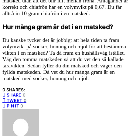
matsked utan att det blir luft mellan fröna. Antagandet är
korrekt och chiafrön har en volymvikt på 0,67. Du får
alltså in 10 gram chiafrön i en matsked.
Hur många gram är det i en matsked?
Du kanske tycker det är jobbigt att hela tiden ta fram
volymvikt på socker, honung och mjöl för att bestämma
vikten i en matsked? Ta då fram en hushållsvåg istället.
Väg den tomma matskeden så att du vet den så kallade
taravikten. Sedan fyller du din matsked och väger den
fyllda matskeden. Då vet du hur många gram är en
matsked med socker, honung och mjöl.
0 SHARES:
SHARE
0
TWEET
0
PIN IT
0