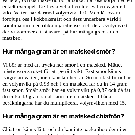
varierar, och då måste du börja tänka. Låt oss börja med ett
enkelt exempel. De flesta vet att en liter vatten väger ett
kilo. Vatten har därmed volymvikt 1,0. Men låt oss nu
fördjupa oss i kokboksmått och dess underbara värld i
kombination med olika ingredienser och deras volymvikt,
där vi kommer att få svaret på hur många gram är en
matsked.
Hur många gram är en matsked smör?
Vi börjar med att trycka ner smör i en matsked. Måttet
måste vara struket för att ge rätt vikt. Fast smör känns
tyngre än vatten, men känslan bedrar. Smör i fast form har
en volymvikt på 0,93 och i en matsked får du in 14 gram
fast smör. Smält smör har en volymvikt på 0,87 och då får
du cirka 13 gram smält smör i en matsked. I båda
beräkningarna har du multiplicerat volymvikten med 15.
Hur många gram är en matsked chiafrön?
Chiafrön känns lätta och du kan inte packa ihop dem i en