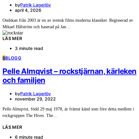
by
Patrik Lagerlöv
april 4, 2026
Ondskan från 2003 är en av svensk films moderna klassiker. Regisserad av
Mikael Håfström och baserad på Jan…
LÄS MER
3 minute read
B
BLOGG
Pelle Almqvist – rockstjärnan, kärleken
och familjen
by
Patrik Lagerlöv
november 29, 2022
Pelle Almqvist, född 29 maj 1978, är främst känd som före detta medlem i
rockgruppen The Hives. The…
LÄS MER
6 minute read